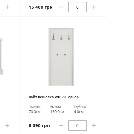
15 400 грн
Вайт Вешалка WIE 70 Гербор
Ширина
Высота
Глубина
70.0см
160.0см
4.0см
6 090 грн