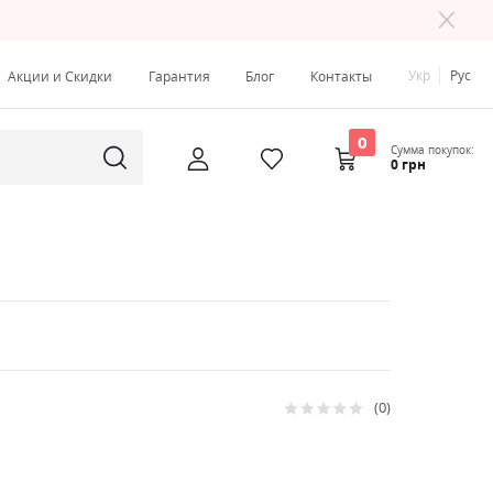
Укр
Рус
Акции и Скидки
Гарантия
Блог
Контакты
0
Сумма покупок:
0 грн
0
Рейтинг:
0
100
% of