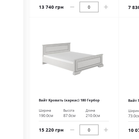
13 740 грн
7 83
Вайт Кровать (каркас) 180 Гербор
Вайт 
Ширина
Высота
Длина
Ширин
190.0см
87.0см
210.0см
73.0с
15 220 грн
10 0