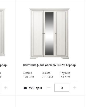
ербор
Вайт Шкаф для одежды 3D(2S) Гербор
а
Ширина
Высота
Глубина
м
176.0см
221.0см
63.5см
30 790 грн