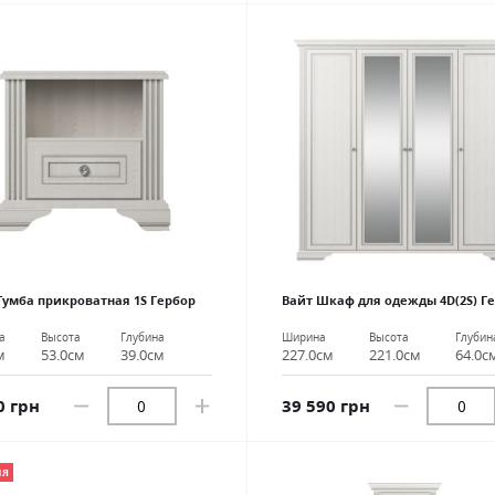
Тумба прикроватная 1S Гербор
Вайт Шкаф для одежды 4D(2S) Г
а
Высота
Глубина
Ширина
Высота
Глубин
м
53.0см
39.0см
227.0см
221.0см
64.0с
0 грн
39 590 грн
ИЯ