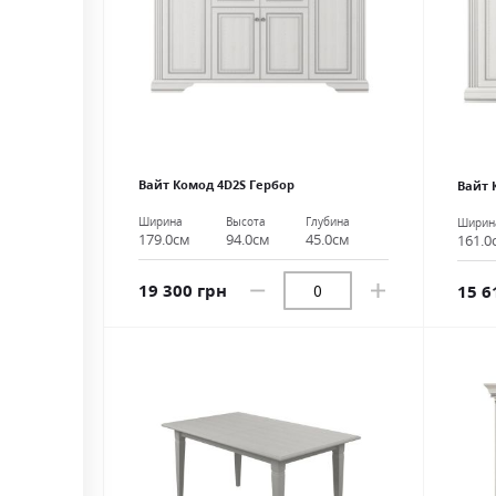
Вайт Комод 4D2S Гербор
Вайт 
Ширина
Высота
Глубина
Ширин
179.0см
94.0см
45.0см
161.0
19 300 грн
15 6