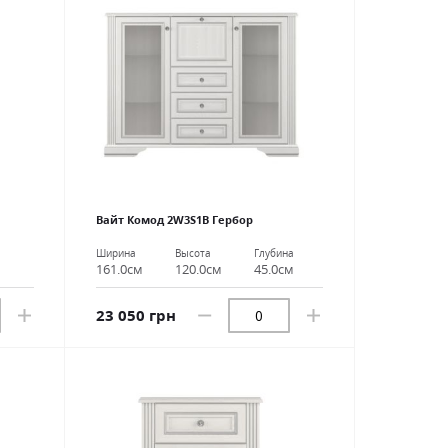
Вайт Комод 2W3S1B Гербор
Ширина
Высота
Глубина
161.0см
120.0см
45.0см
23 050 грн