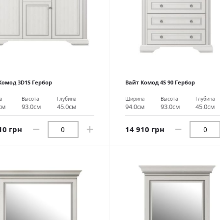
Комод 3D1S Гербор
Вайт Комод 4S 90 Гербор
а
Высота
Глубина
Ширина
Высота
Глубина
см
93.0см
45.0см
94.0см
93.0см
45.0см
10 грн
14 910 грн