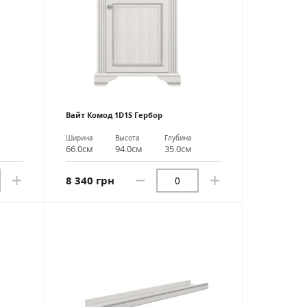
Вайт Комод 1D1S Гербор
Ширина
Высота
Глубина
66.0см
94.0см
35.0см
8 340 грн