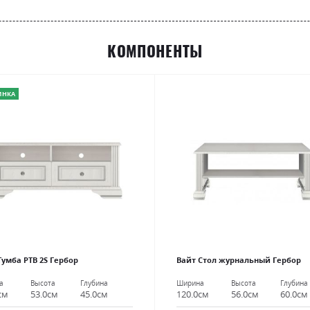
КОМПОНЕНТЫ
ИНКА
Тумба РТВ 2S Гербор
Вайт Стол журнальный Гербор
а
Высота
Глубина
Ширина
Высота
Глубина
см
53.0см
45.0см
120.0см
56.0см
60.0см