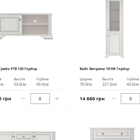
Тумба РТВ 120 Гербор
Вайт Витрина 1D1W Гербор
а
Высота
Глубина
Ширина
Высота
Глубина
см
53.0см
45.0см
76.0см
221.0см
43.0см
0 грн
14 660 грн