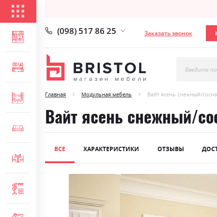
КАТАЛОГ ТОВАРОВ
(098) 517 86 25
Заказать звонок
ГОСТИНАЯ
СПАЛЬНЯ
Введите по
Главная
Модульная мебель
Вайт ясень снежный/сосн
ДЕТСКАЯ
Вайт ясень снежный/со
МЯГКАЯ МЕБЕЛЬ
ВСЕ
ХАРАКТЕРИСТИКИ
ОТЗЫВЫ
ДОС
СТОЛЫ И СТУЛЬЯ
Skip
ПРИХОЖАЯ
to
the
end