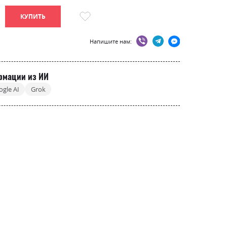
КУПИТЬ
Напишите нам:
рмации из ИИ
ogle AI
Grok