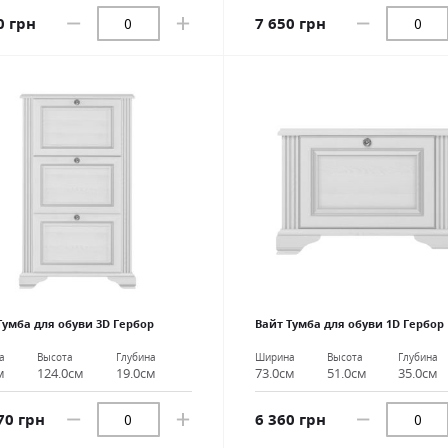
0 грн
7 650 грн
Тумба для обуви 3D Гербор
Вайт Тумба для обуви 1D Гербор
а
Высота
Глубина
Ширина
Высота
Глубина
м
124.0см
19.0см
73.0см
51.0см
35.0см
70 грн
6 360 грн