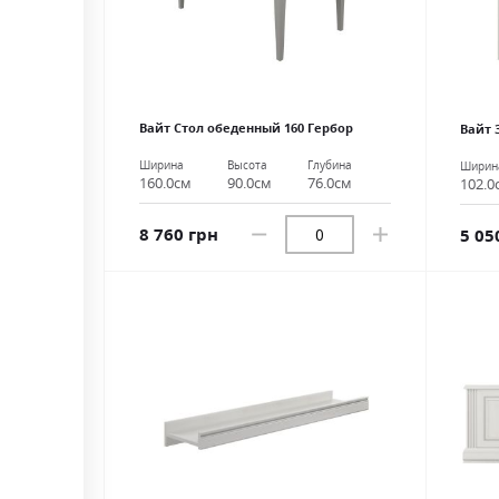
Вайт Стол обеденный 160 Гербор
Вайт 
Ширина
Высота
Глубина
Ширин
160.0см
90.0см
76.0см
102.0
8 760 грн
5 05