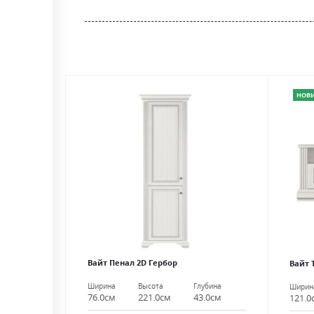
the
beginning
of
the
images
gallery
НОВ
Вайт Пенал 2D Гербор
Вайт 
Ширина
Высота
Глубина
Ширин
76.0см
221.0см
43.0см
121.0