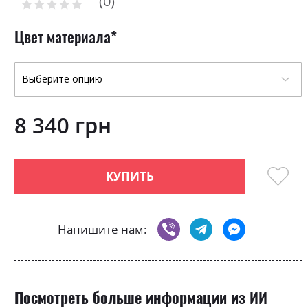
0
the
Рейтинг:
0
100
beginning
% of
of
Цвет материала
the
images
gallery
8 340 грн
КУПИТЬ
Напишите нам:
Посмотреть больше информации из ИИ