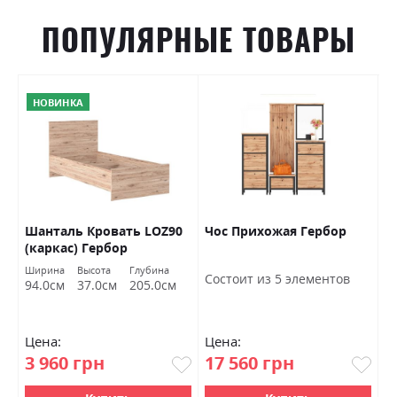
ПОПУЛЯРНЫЕ ТОВАРЫ
НОВИНКА
Шанталь Кровать LOZ90
Чос Прихожая Гербор
Ш
(каркас) Гербор
о
Ширина
Высота
Глубина
Ш
Состоит из 5 элементов
94.0см
37.0см
205.0см
7
Цена:
Цена:
Ц
3 960 грн
17 560 грн
4