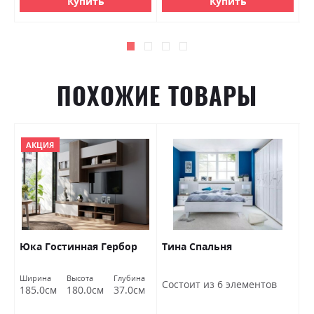
Купить
Купить
ПОХОЖИЕ ТОВАРЫ
АКЦИЯ
Юка Гостинная Гербор
Тина Спальня
Н
S
Ширина
Высота
Глубина
Ш
Состоит из 6 элементов
185.0см
180.0см
37.0см
6