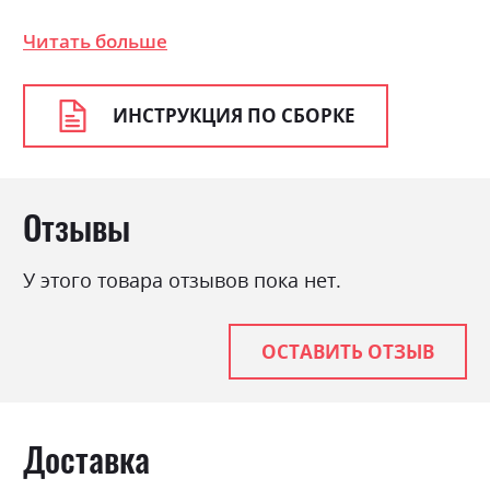
Цвет (Корпус):
ясен сніжний
Читать больше
Цвет материала
ясен сніжний/сосна золота
Стиль
класика, прованс, ретро
ИНСТРУКЦИЯ ПО СБОРКЕ
Материал
ламінована ДСП з МДФ
Отзывы
У этого товара отзывов пока нет.
ОСТАВИТЬ ОТЗЫВ
Доставка