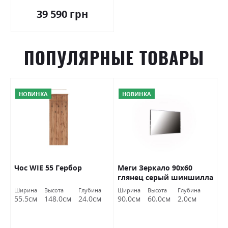
39 590 грн
ПОПУЛЯРНЫЕ ТОВАРЫ
НОВИНКА
НОВИНКА
Чос WIE 55 Гербор
Меги Зеркало 90х60
П
глянец серый шиншилла
к
Миромарк
Ширина
Высота
Глубина
Ширина
Высота
Глубина
Ш
55.5см
148.0см
24.0см
90.0см
60.0см
2.0см
8