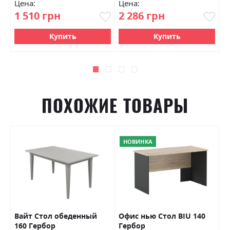
Цена:
Цена:
Ц
1 510 грн
2 286 грн
1
Купить
Купить
ПОХОЖИЕ ТОВАРЫ
НОВИНКА
Вайт Стол обеденный
Офис нью Стол BIU 140
Н
160 Гербор
Гербор
S