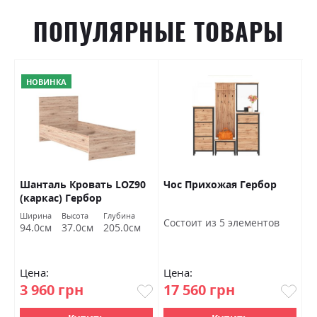
ПОПУЛЯРНЫЕ ТОВАРЫ
НОВИНКА
Шанталь Кровать LOZ90
Чос Прихожая Гербор
Ш
(каркас) Гербор
о
Ширина
Высота
Глубина
Ш
Состоит из 5 элементов
94.0см
37.0см
205.0см
7
Цена:
Цена:
Ц
3 960 грн
17 560 грн
4