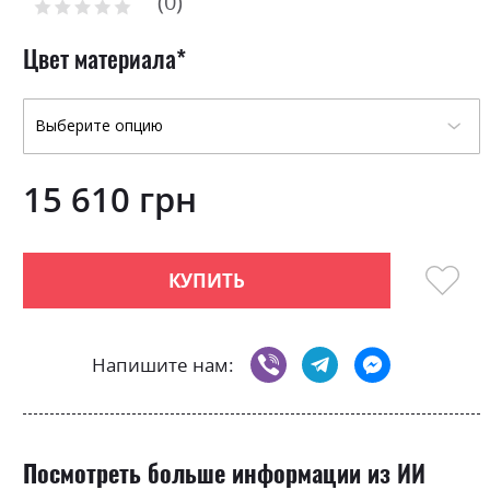
0
the
Рейтинг:
0
100
beginning
% of
of
Цвет материала
the
images
gallery
15 610 грн
КУПИТЬ
Напишите нам:
Посмотреть больше информации из ИИ