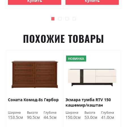
Купить
Купить
ПОХОЖИЕ ТОВАРЫ
НОВИНКА
Соната Комод-8s Гербор
Эсмара тумба RTV 150
Б
кашемир/каштан
1
арвадонная минк Гербор
Ширина
Высота
Глубина
Ширина
Высота
Глубина
Ш
153.5см
90.5см
44.5см
150.0см
53.0см
41.0см
6