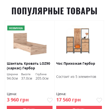
ПОПУЛЯРНЫЕ ТОВАРЫ
НОВИНКА
Шанталь Кровать LOZ90
Чос Прихожая Гербор
Ш
(каркас) Гербор
о
Ширина
Высота
Глубина
Ш
Состоит из 5 элементов
94.0см
37.0см
205.0см
7
Цена:
Цена:
Ц
3 960 грн
17 560 грн
4