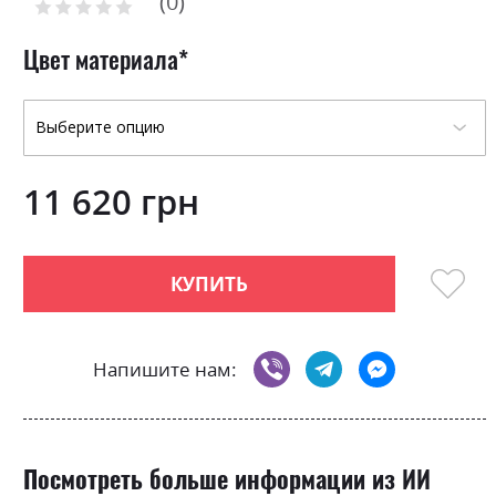
0
the
Рейтинг:
0
100
beginning
% of
of
Цвет материала
the
images
gallery
11 620 грн
КУПИТЬ
Напишите нам:
Посмотреть больше информации из ИИ