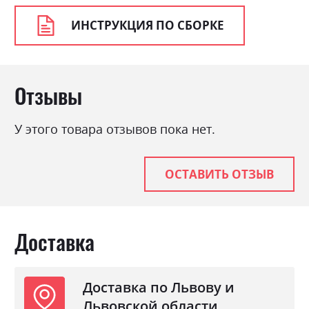
Цвет (Корпус):
ясен сніжний
ИНСТРУКЦИЯ ПО СБОРКЕ
Цвет материала
ясен сніжний/сосна золота
Стиль
класика, прованс, ретро
Материал
ламінована ДСП з МДФ
Отзывы
У этого товара отзывов пока нет.
ОСТАВИТЬ ОТЗЫВ
Доставка
Доставка по Львову и
Львовской области