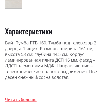
Характеристики
Вайт Тумба РТВ 160. Тумба под телевизор 2
дверцы, 1 ящик. Размеры: ширина 161 см;
высота 53 см; глубина 44,5 см. Корпус-
ламинированная плита ДСП 16 мм, фасад –
ЛДСП элементами МДФ. Направляющие –
телескопические полного выдвижения. Цвет
десен снежный/сосна золотая.
Фабрика:
Гербор
Читать больше
Цвет (Фасад):
ясен сніжний/сосна золота,
ясен сніжний/сосна срібна