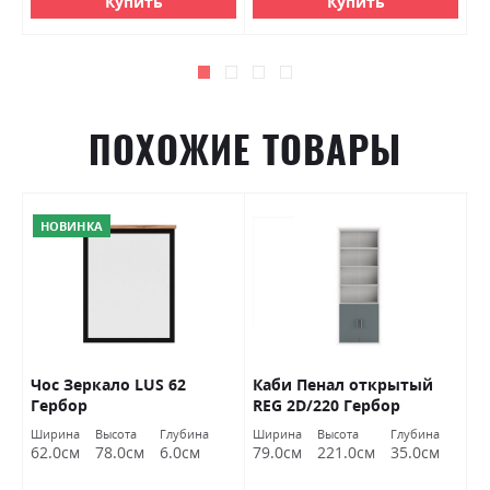
Купить
Купить
ПОХОЖИЕ ТОВАРЫ
НОВИНКА
Чос Зеркало LUS 62
Каби Пенал открытый
С
Гербор
REG 2D/220 Гербор
Г
а
Ширина
Высота
Глубина
Ширина
Высота
Глубина
Ш
м
62.0см
78.0см
6.0см
79.0см
221.0см
35.0см
8