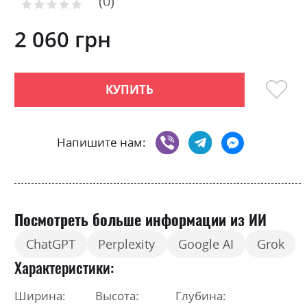
0
the
Рейтинг:
images
0
100
% of
gallery
2 060 грн
КУПИТЬ
Напишите нам:
Посмотреть больше информации из ИИ
ChatGPT
Perplexity
Google AI
Grok
Характеристики
Ширина:
Высота:
Глубина: