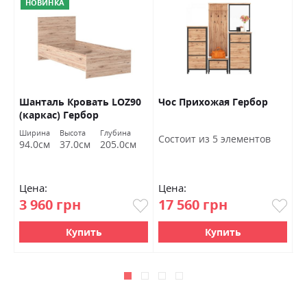
НОВИНКА
Шанталь Кровать LOZ90
Чос Прихожая Гербор
Ш
(каркас) Гербор
о
Ширина
Высота
Глубина
Ш
Состоит из 5 элементов
94.0см
37.0см
205.0см
7
Цена:
Цена:
Ц
3 960 грн
17 560 грн
4
Купить
Купить