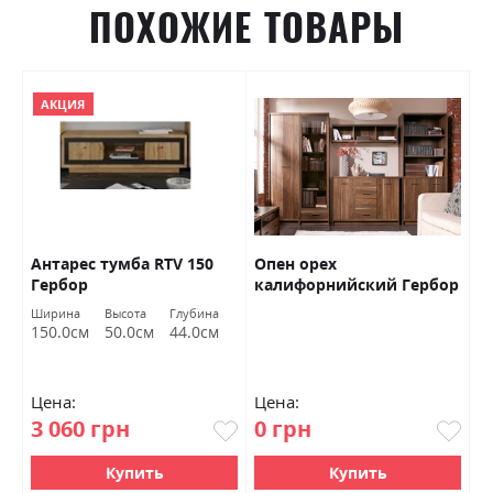
ПОХОЖИЕ ТОВАРЫ
АКЦИЯ
Антарес тумба RTV 150
Опен орех
М
Гербор
калифорнийский Гербор
к
Ширина
Высота
Глубина
Ш
150.0см
50.0см
44.0см
1
Цена:
Цена:
Ц
3 060 грн
0 грн
1
Купить
Купить