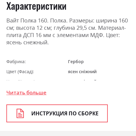
Характеристики
Вайт Полка 160. Полка. Размеры: ширина 160
см; высота 12 см; глубина 29,5 см. Материал-
плита ДСП 16 мм с элементами МДФ. Цвет:
ясень снежный.
Фабрика:
Гербор
Цвет (Фасад):
ясен сніжний
Цвет (Корпус):
ясен сніжний
Цвет материала
ясен сніжний
Читать больше
Стиль
класика, прованс, ретро
Материал
ламінована ДСП з МДФ
ИНСТРУКЦИЯ ПО СБОРКЕ