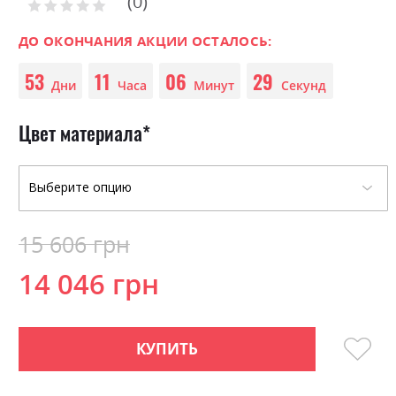
0
the
Рейтинг:
0
100
beginning
% of
of
ДО ОКОНЧАНИЯ АКЦИИ ОСТАЛОСЬ:
the
53
11
06
29
images
Дни
Часа
Минут
Секунд
gallery
Цвет материала
15 606 грн
14 046 грн
КУПИТЬ