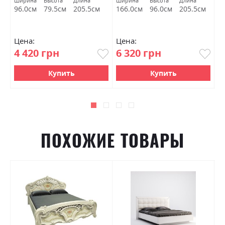
Ширина
Высота
Длина
Ширина
Высота
Длина
Ш
96.0см
79.5см
205.5см
166.0см
96.0см
205.5см
1
Цена:
Цена:
Ц
4 420 грн
6 320 грн
7
Купить
Купить
ПОХОЖИЕ ТОВАРЫ