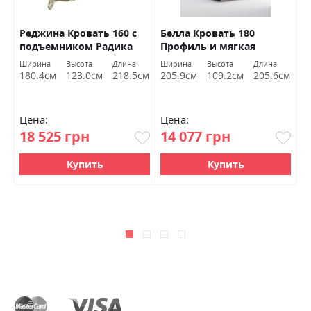
Реджина Кровать 160 с
Белла Кровать 180
Б
подъемником Радика
Профиль и мягкая
П
беж Миромарк
спинка без каркаса
с
а
Ширина
Высота
Длина
Ширина
Высота
Длина
Ш
Белый глянец Миромарк
Б
см
180.4см
123.0см
218.5см
205.9см
109.2см
205.6см
1
Цена:
Цена:
Ц
18 525 грн
14 077 грн
1
Купить
Купить