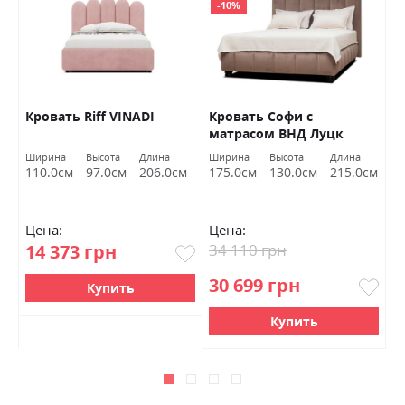
-10%
Кровать Riff VINADI
Кровать Софи с
К
матрасом ВНД Луцк
м
Ширина
Высота
Длина
Ширина
Высота
Длина
Ш
см
110.0см
97.0см
206.0см
175.0см
130.0см
215.0см
1
Цена:
Цена:
Ц
14 373 грн
34 110 грн
3
30 699 грн
2
Купить
Купить