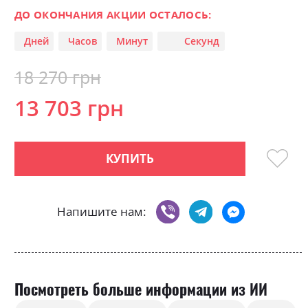
% of
of
ДО ОКОНЧАНИЯ АКЦИИ ОСТАЛОСЬ:
the
Дней
Часов
Минут
Секунд
images
gallery
18 270 грн
13 703 грн
КУПИТЬ
Напишите нам:
Посмотреть больше информации из ИИ