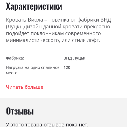
Характеристики
Кровать Виола – новинка от фабрики ВНД
(Луцк). Дизайн данной кровати прекрасно
подойдет поклонникам современного
минималистического, или стиля лофт.
Фабрика:
ВНД Луцьк
Нагрузка на одно спальное
120
место
Стиль
мінімалізм, модерн
Читать больше
Материал
ламінована ДСП
Ниша для белья
так
Отзывы
Спальное место
160х200
С матрасом
ні
У этого товара отзывов пока нет.