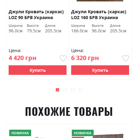
0
Джули Кровать (каркас)
Джули Кровать (каркас)
К
В
LOZ 90 БРВ Украина
LOZ 160 БРВ Украина
(
Ширина
Высота
Длина
Ширина
Высота
Длина
Ш
96.0см
79.5см
205.5см
166.0см
96.0см
205.5см
1
Цена:
Цена:
Ц
4 420 грн
6 320 грн
7
Купить
Купить
ПОХОЖИЕ ТОВАРЫ
НОВИНКА
НОВИНКА