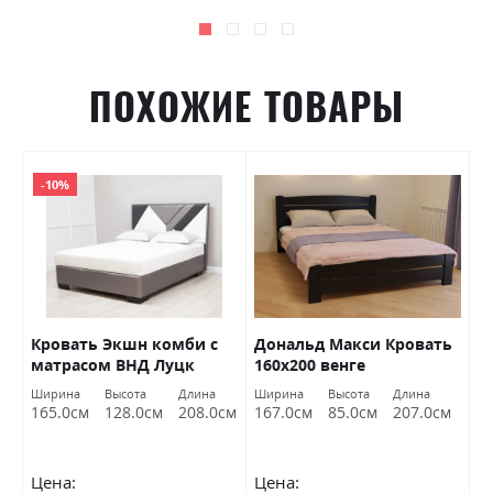
ПОХОЖИЕ ТОВАРЫ
-10%
Кровать Экшн комби с
Дональд Макси Кровать
К
матрасом ВНД Луцк
160х200 венге
м
Ширина
Высота
Длина
Ширина
Высота
Длина
Ш
см
165.0см
128.0см
208.0см
167.0см
85.0см
207.0см
1
Цена:
Цена:
Ц