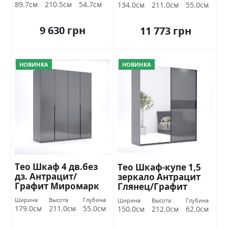
89.7см
210.5см
54.7см
134.0см
211.0см
55.0см
9 630 грн
11 773 грн
НОВИНКА
НОВИНКА
Тео Шкаф 4 дв.без
Тео Шкаф-купе 1,5
дз. Антрацит/
зеркало Антрацит
Графит Миромарк
Глянец/Графит
Миромарк
Ширина
Высота
Глубина
Ширина
Высота
Глубина
179.0см
211.0см
55.0см
150.0см
212.0см
62.0см