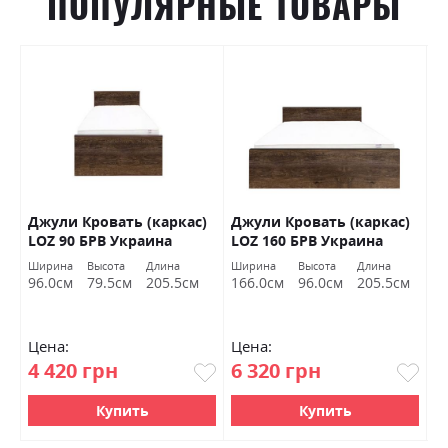
ПОПУЛЯРНЫЕ ТОВАРЫ
0
Джули Кровать (каркас)
Джули Кровать (каркас)
К
В
LOZ 90 БРВ Украина
LOZ 160 БРВ Украина
(
Ширина
Высота
Длина
Ширина
Высота
Длина
Ш
96.0см
79.5см
205.5см
166.0см
96.0см
205.5см
1
Цена:
Цена:
Ц
4 420 грн
6 320 грн
7
Купить
Купить