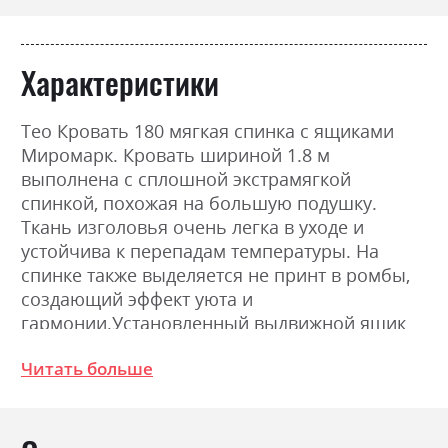
Характеристики
Тео Кровать 180 мягкая спинка с ящиками
Миромарк. Кровать шириной 1.8 м
выполнена с сплошной экстрамягкой
спинкой, похожая на большую подушку.
Ткань изголовья очень легка в уходе и
устойчива к перепадам температуры. На
спинке также выделяется не принт в ромбы,
создающий эффект уюта и
гармонии.Установленный выдвижной ящик
где удобно хранить постельное белье и
Читать больше
другие бытовые вещи. MINIFIX);Размеры:
Ширина 188 см, Высота 103см, Глубина
215,5см