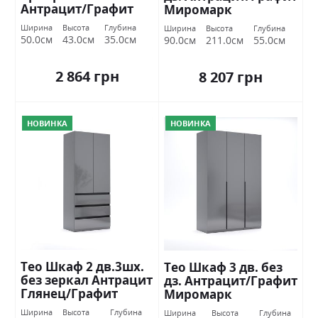
Антрацит/Графит
Миромарк
Миромарк
Ширина
Высота
Глубина
Ширина
Высота
Глубина
50.0см
43.0см
35.0см
90.0см
211.0см
55.0см
2 864 грн
8 207 грн
НОВИНКА
НОВИНКА
Тео Шкаф 2 дв.3шх.
Тео Шкаф 3 дв. без
без зеркал Антрацит
дз. Антрацит/Графит
Глянец/Графит
Миромарк
Миромарк
Ширина
Высота
Глубина
Ширина
Высота
Глубина