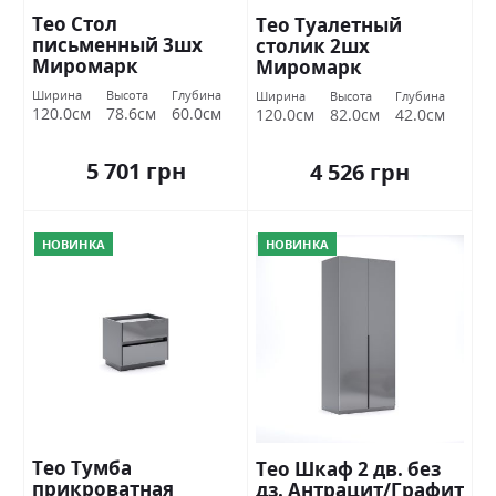
Тео Стол
Тео Туалетный
письменный 3шх
столик 2шх
Миромарк
Миромарк
Ширина
Высота
Глубина
Ширина
Высота
Глубина
120.0см
78.6см
60.0см
120.0см
82.0см
42.0см
5 701 грн
4 526 грн
НОВИНКА
НОВИНКА
Тео Тумба
Тео Шкаф 2 дв. без
прикроватная
дз. Антрацит/Графит