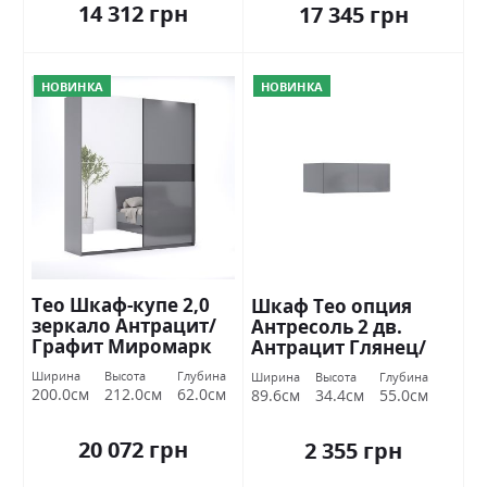
14 312 грн
17 345 грн
НОВИНКА
НОВИНКА
Тео Шкаф-купе 2,0
Шкаф Тео опция
зеркало Антрацит/
Антресоль 2 дв.
Графит Миромарк
Антрацит Глянец/
Графит Миромарк
Ширина
Высота
Глубина
Ширина
Высота
Глубина
200.0см
212.0см
62.0см
89.6см
34.4см
55.0см
20 072 грн
2 355 грн