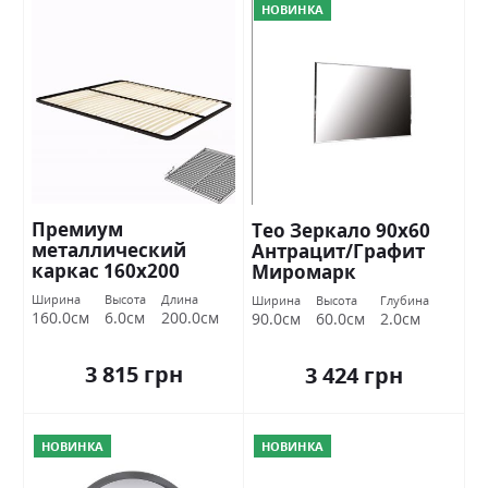
НОВИНКА
Премиум
Тео Зеркало 90х60
металлический
Антрацит/Графит
каркас 160х200
Миромарк
Миромарк
Ширина
Высота
Длина
Ширина
Высота
Глубина
160.0см
6.0см
200.0см
90.0см
60.0см
2.0см
3 815 грн
3 424 грн
НОВИНКА
НОВИНКА