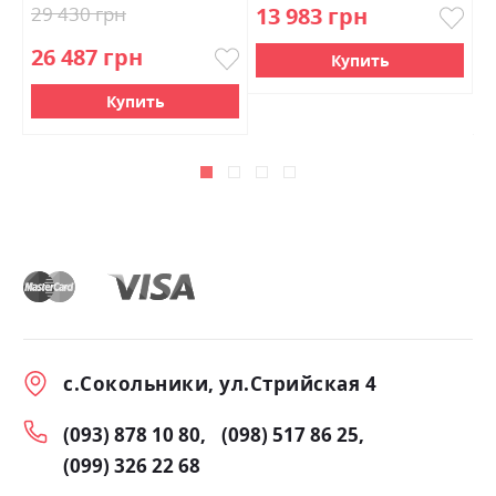
29 430 грн
13 983 грн
3
26 487 грн
2
Купить
Купить
с.Сокольники, ул.Стрийская 4
(093) 878 10 80
(098) 517 86 25
(099) 326 22 68