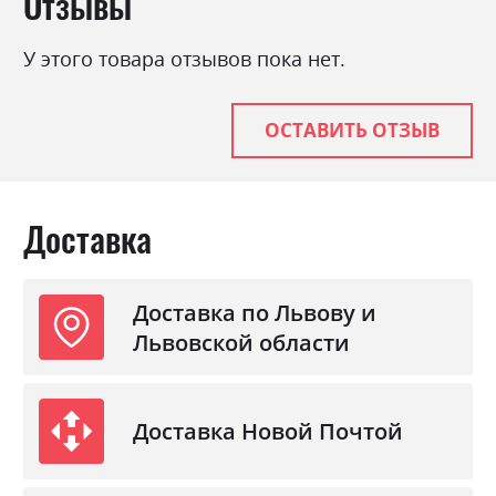
Отзывы
Фабрика:
Міромарк
У этого товара отзывов пока нет.
Цвет (Фасад):
антрацит глянець/графіт
Цвет (Корпус):
антрацит глянець/графіт
ОСТАВИТЬ ОТЗЫВ
Цвет материала
антрацит глянець/графіт
Стиль
мінімалізм, модерн
Материал
лакована ДСП
Доставка
Ниша для белья
ні
Спальное место
180х200
Доставка по Львову и
С матрасом
ні
Львовской области
С подставкой под матрас
ні
Доставка Новой Почтой