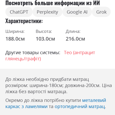
Посмотреть больше информации из ИИ
ChatGPT
Perplexity
Google AI
Grok
Характеристики
Ширина:
Высота:
Длина:
188.0см
103.0см
216.0см
Другие товары системы:
Тео (антрацит
глянець/графіт)
До ліжка необхідно придбати матрац
розміром: ширина-180см; довжина-200см. Ціна
ліжка без вартості матраца.
Окремо до ліжка потрібно купити
металевий
каркас з ламелями
та
ортопедичний матрац
.