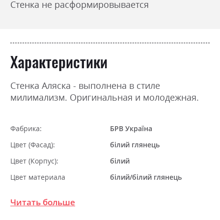
Стенка не расформировывается
Характеристики
Стенка Аляска - выполнена в стиле
милимализм. Оригинальная и молодежная.
Фабрика:
БРВ Україна
Цвет (Фасад):
білий глянець
Цвет (Корпус):
білий
Цвет материала
білий/білий глянець
Стиль
мінімалізм, модерн
Читать больше
Материал
ламінована ДСП з МДФ