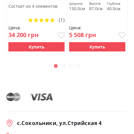
мармур БРВ Украина
Ширина
Высота
Глубина
Ш
Состоит из 4 элементов
130.0см
87.0см
40.0см
1
(1)
Рейтинг:
100%
Цена:
Цена:
Ц
34 200 грн
5 508 грн
1
Купить
Купить
с.Сокольники, ул.Стрийская 4