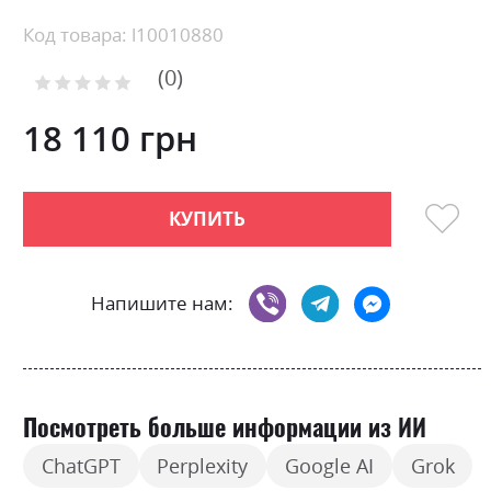
the
beginning
Код товара: l10010880
of
0
the
Рейтинг:
images
0
100
% of
gallery
18 110 грн
КУПИТЬ
Напишите нам:
Посмотреть больше информации из ИИ
ChatGPT
Perplexity
Google AI
Grok