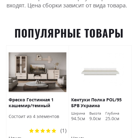
входят. Цена сборки зависит от вида товара.
ПОПУЛЯРНЫЕ ТОВАРЫ
Фреско Гостинная 1
Кентуки Полка POL/95
К
кашемир/темный
БРВ Украина
S
мармур БРВ Украина
а
Ширина
Высота
Глубина
Ш
Состоит из 4 элементов
м
94.5см
9.0см
25.0см
9
(1)
Рейтинг:
100%