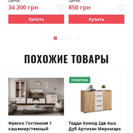
Цена:
Цена:
Ц
34 200 грн
850 грн
1
Купить
Купить
ПОХОЖИЕ ТОВАРЫ
НОВИНКА
я
Фреско Гостинная 1
Тедди Комод 2дв 4шх.
Б
кашемир/темный
Дуб Артизан Миромарк