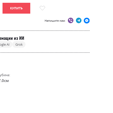
КУПИТЬ
Напишите нам:
рмации из ИИ
ogle AI
Grok
убина:
7.0см