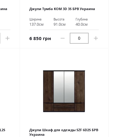
аина
Джули Тумба KOM 3D 3S БРВ Украина
Ширина
Высота
Глубина
137.0см
91.0см
40.0см
6 850 грн
L2S
Джули Шкаф для одежды SZF 6D2S БРВ
Украина