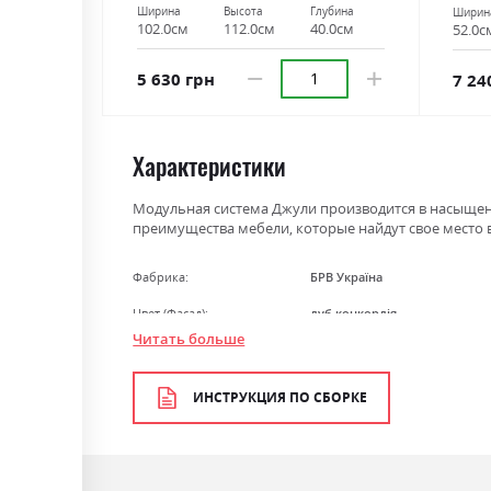
Ширина
Высота
Глубина
Ширин
102.0см
112.0см
40.0см
52.0с
5 630 грн
7 24
Характеристики
Модульная система Джули производится в насыщенн
преимущества мебели, которые найдут свое место 
Фабрика:
БРВ Україна
Цвет (Фасад):
дуб конкордія
Читать больше
Цвет (Корпус):
венге магія
Цвет материала
дуб конкордія
ИНСТРУКЦИЯ ПО СБОРКЕ
Стиль
мінімалізм, модерн
Материал
ламінована ДСП