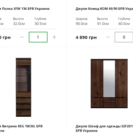
 Полка SFW 136 БРВ Украина
Джули Комод KOM 4S/90 БРВ Укр
а
Высота
Глубина
Ширина
Высота
Глубина
см
32.0см
30.5см
90.0см
91.0см
40.0см
0 грн
4 890 грн
 Витрина REG 1W3SL БРВ
Джули Шкаф для одежды SZF2D1
ина
БРВ Украина