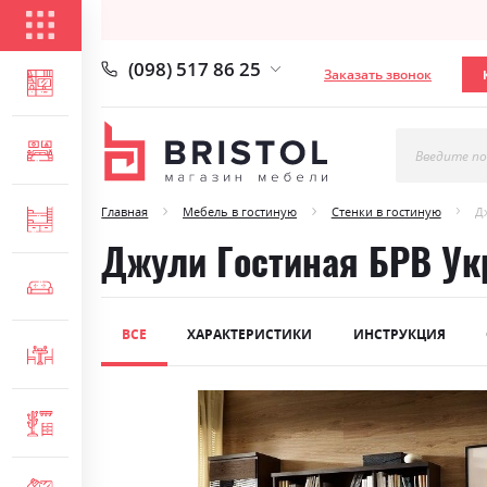
КАТАЛОГ ТОВАРОВ
(098) 517 86 25
Заказать звонок
ГОСТИНАЯ
СПАЛЬНЯ
Введите по
Главная
Мебель в гостиную
Стенки в гостиную
Д
ДЕТСКАЯ
Джули Гостиная БРВ Ук
МЯГКАЯ МЕБЕЛЬ
ВСЕ
ХАРАКТЕРИСТИКИ
ИНСТРУКЦИЯ
СТОЛЫ И СТУЛЬЯ
Skip
ПРИХОЖАЯ
to
the
end