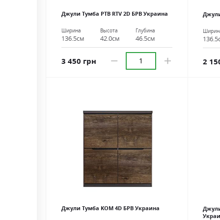
Джули Тумба РТВ RTV 2D БРВ ​​Украина
Джули
Ширина
Высота
Глубина
Ширин
136.5см
42.0см
46.5см
136.5
3 450 грн
2 15
Джули Тумба KOM 4D БРВ ​​Украина
Джули
Укра