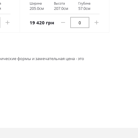
а
Ширина
Высота
Глубина
м
205.0см
207.0см
57.0см
19 420 грн
ические формы и замечательная цена - это