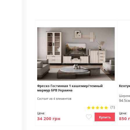
0Р БРВ Украина
Фреско Гостинная 1 кашемир/темный
Кенту
мармур БРВ Украина
Глубина
Ширин
Состоит из 4 элементов
44.0см
94.5с
Рейтинг:
(1)
100%
Цена:
Цена:
Купить
Купить
34 200 грн
850 