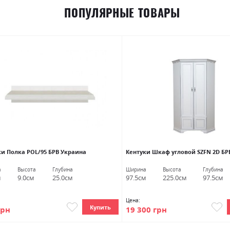
ПОПУЛЯРНЫЕ ТОВАРЫ
ки Полка POL/95 БРВ Украина
Кентуки Шкаф угловой SZFN 2D БРВ
а
Высота
Глубина
Ширина
Высота
Глубина
м
9.0см
25.0см
97.5см
225.0см
97.5см
Цена:
Купить
грн
19 300 грн