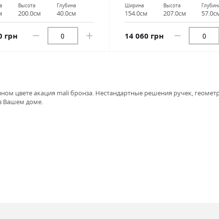
а
Высота
Глубина
Ширина
Высота
Глубин
м
200.0см
40.0см
154.0см
207.0см
57.0с
0 грн
14 060 грн
ом цвете акация mali бронза. Нестандартные решения ручек, геометр
в Вашем доме.