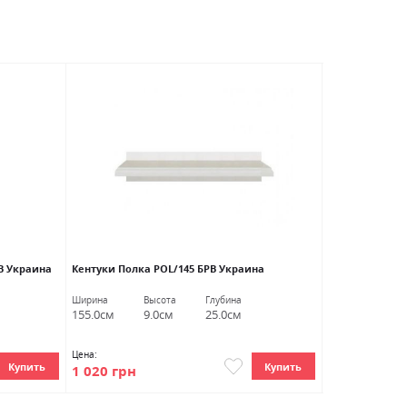
 ​​Украина
Кентуки Полка POL/145 БРВ Украина
Кентуки Прихо
Ширина
Высота
Глубина
Ширина
В
155.0см
9.0см
25.0см
116.0см
2
Цена:
Цена:
Купить
Купить
1 020 грн
16 840 грн