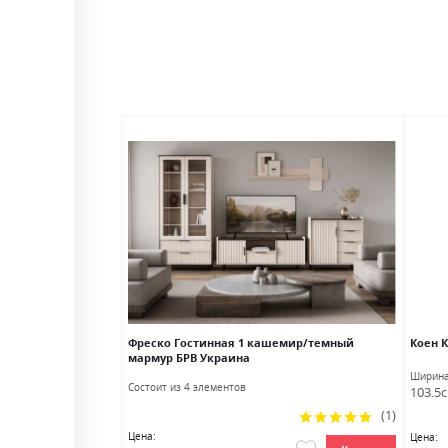
уб артизан/
Фреско Гостинная 1 кашемир/темный
Коен 
мармур БРВ Украина
лубина
Ширин
Состоит из 4 элементов
8.0см
103.5
Рейтинг:
(1)
100%
Цена:
Цена: