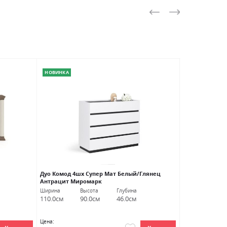
НОВИНКА
Дуо Комод 4шх Супер Мат Белый/Глянец
Маркус Полка 
Антрацит Миромарк
Ширина
Высота
Глубина
Ширина
В
110.0см
90.0см
46.0см
106.5см
2
Цена:
Цена: