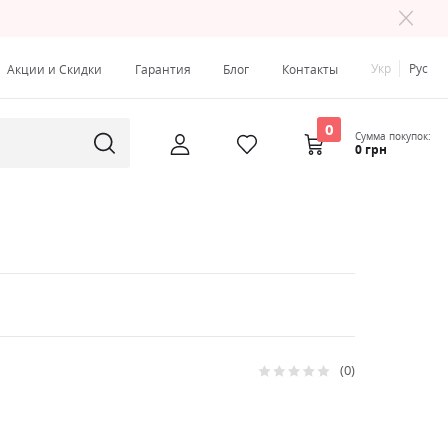
Укр
Рус
Акции и Скидки
Гарантия
Блог
Контакты
0
Сумма покупок:
0 грн
0
Рейтинг:
0
100
% of