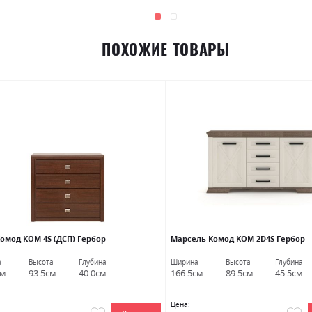
ПОХОЖИЕ ТОВАРЫ
Комод KOM 4S (ДСП) Гербор
Марсель Комод KOM 2D4S Гербор
а
Высота
Глубина
Ширина
Высота
Глубина
см
93.5см
40.0см
166.5см
89.5см
45.5см
Цена: