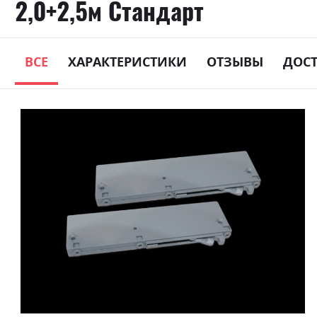
2,0+2,5м Стандарт
ВСЕ
ХАРАКТЕРИСТИКИ
ОТЗЫВЫ
ДОС
Skip
to
the
end
of
the
images
gallery