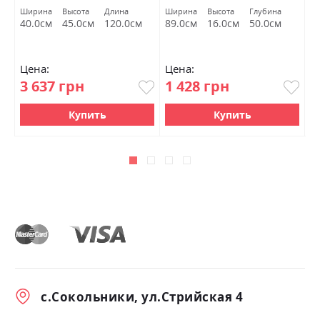
6дв. белый глянец
М
Ширина
Высота
Длина
Ширина
Высота
Глубина
Ш
Миромарк
40.0см
45.0см
120.0см
89.0см
16.0см
50.0см
2
Цена:
Цена:
Ц
3 637 грн
1 428 грн
2
Купить
Купить
с.Сокольники, ул.Стрийская 4