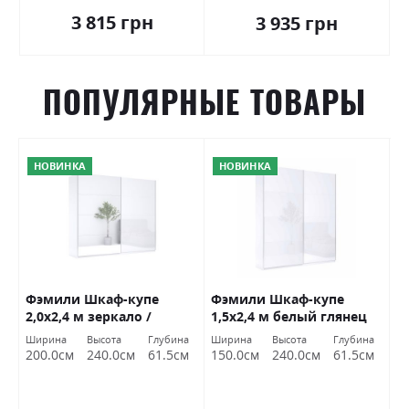
3 815 грн
3 935 грн
ПОПУЛЯРНЫЕ ТОВАРЫ
НОВИНКА
НОВИНКА
Фэмили Шкаф-купе
Фэмили Шкаф-купе
Ф
2,0х2,4 м зеркало /
1,5х2,4 м белый глянец
1
белый глянец Миромарк
Миромарк
б
Ширина
Высота
Глубина
Ширина
Высота
Глубина
Ш
200.0см
240.0см
61.5см
150.0см
240.0см
61.5см
1