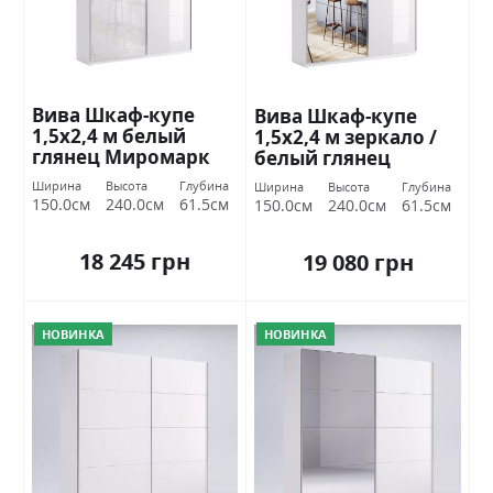
Вива Шкаф-купе
Вива Шкаф-купе
1,5х2,4 м белый
1,5х2,4 м зеркало /
глянец Миромарк
белый глянец
Миромарк
Ширина
Высота
Глубина
Ширина
Высота
Глубина
150.0см
240.0см
61.5см
150.0см
240.0см
61.5см
18 245 грн
19 080 грн
НОВИНКА
НОВИНКА