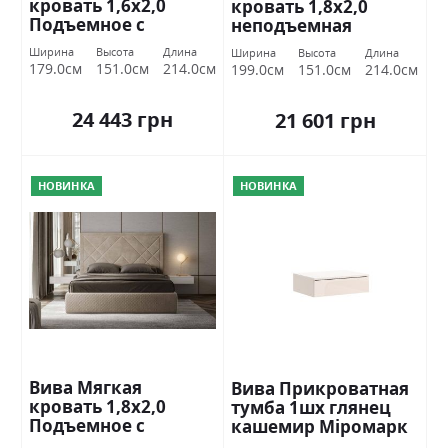
кровать 1,6х2,0
кровать 1,8х2,0
Подъемное с
неподъемная
каркасом Міромарк
Миромарк
Ширина
Высота
Длина
Ширина
Высота
Длина
179.0см
151.0см
214.0см
199.0см
151.0см
214.0см
24 443 грн
21 601 грн
НОВИНКА
НОВИНКА
Вива Мягкая
Вива Прикроватная
кровать 1,8х2,0
тумба 1шх глянец
Подъемное с
кашемир Міромарк
каркасом Міромарк