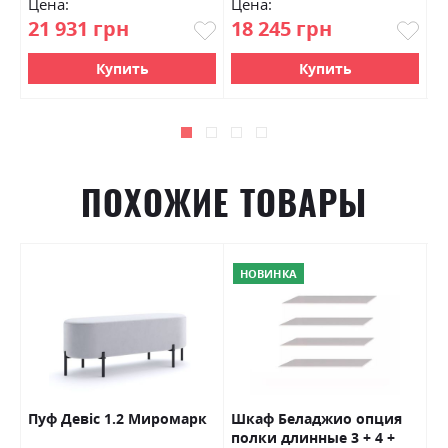
Цена:
Цена:
Ц
21 931 грн
18 245 грн
1
Купить
Купить
ПОХОЖИЕ ТОВАРЫ
НОВИНКА
Пуф Девіс 1.2 Миромарк
Шкаф Беладжио опция
Т
полки длинные 3 + 4 +
с