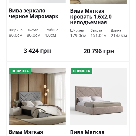
Вива зеркало
Вива Мягкая
черное Миромарк
кровать 1,6х2,0
неподъемная
Миромарк
Ширина
Высота
Глубина
Ширина
Высота
Длина
80.0см
80.0см
4.0см
179.0см
151.0см
214.0см
3 424 грн
20 796 грн
НОВИНКА
НОВИНКА
Вива Мягкая
Вива Мягкая