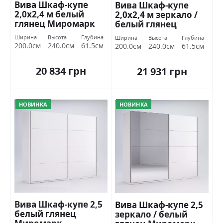
Вива Шкаф-купе
Вива Шкаф-купе
2,0х2,4 м белый
2,0х2,4 м зеркало /
глянец Миромарк
белый глянец
Миромарк
Ширина
Высота
Глубина
Ширина
Высота
Глубина
200.0см
240.0см
61.5см
200.0см
240.0см
61.5см
20 834 грн
21 931 грн
НОВИНКА
НОВИНКА
Вива Шкаф-купе 2,5
Вива Шкаф-купе 2,5
белый глянец
зеркало / белый