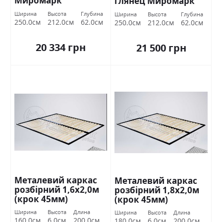
Миромарк
глянец Миромарк
Ширина
Высота
Глубина
Ширина
Высота
Глубина
250.0см
212.0см
62.0см
250.0см
212.0см
62.0см
20 334 грн
21 500 грн
Металевий каркас
Металевий каркас
розбірний 1,6х2,0м
розбірний 1,8х2,0м
(крок 45мм)
(крок 45мм)
Ширина
Высота
Длина
Ширина
Высота
Длина
160.0см
6.0см
200.0см
180.0см
6.0см
200.0см