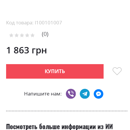
Skip
to
the
beginning
Код товара: l100101007
of
0
the
Рейтинг:
images
0
100
% of
gallery
1 863 грн
КУПИТЬ
Напишите нам:
Посмотреть больше информации из ИИ