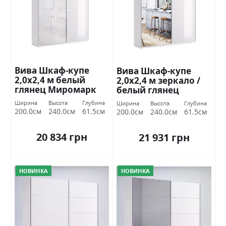
Вива Шкаф-купе
Вива Шкаф-купе
2,0х2,4 м белый
2,0х2,4 м зеркало /
глянец Миромарк
белый глянец
Миромарк
Ширина
Высота
Глубина
Ширина
Высота
Глубина
200.0см
240.0см
61.5см
200.0см
240.0см
61.5см
20 834 грн
21 931 грн
НОВИНКА
НОВИНКА