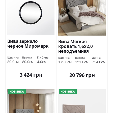
Вива зеркало
Вива Мягкая
черное Миромарк
кровать 1,6х2,0
неподъемная
Миромарк
Ширина
Высота
Глубина
Ширина
Высота
Длина
80.0см
80.0см
4.0см
179.0см
151.0см
214.0см
3 424 грн
20 796 грн
НОВИНКА
НОВИНКА