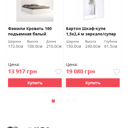
Фэмили Кровать 160
Бартон Шкаф-купе
И
подъемная белый
1,5х2,4 м зеркало/супер
3
глянец Миромарк
мат белый Миромарк
Ширина
Высота
Длина
Ширина
Высота
Глубина
Ш
м
172.0см
106.0см
210.0см
150.0см
240.0см
61.5см
1
Цена:
Цена:
Ц
13 917 грн
19 080 грн
2
Купить
Купить