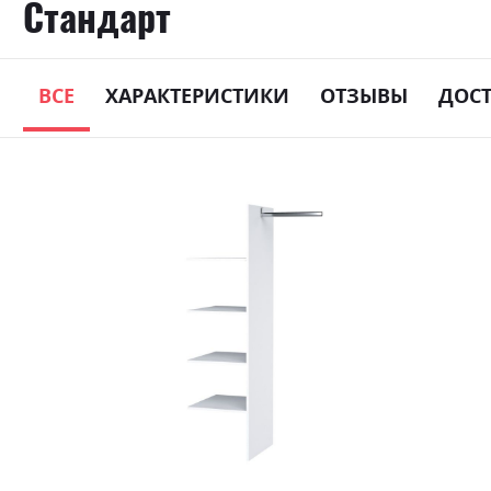
Стандарт
ВСЕ
ХАРАКТЕРИСТИКИ
ОТЗЫВЫ
ДОС
Skip
to
the
end
of
the
images
gallery