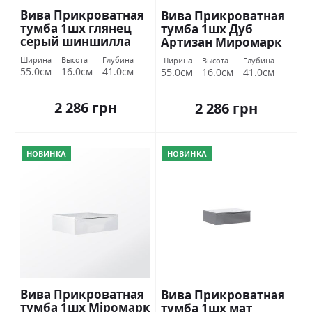
Вива Прикроватная
Вива Прикроватная
тумба 1шх глянец
тумба 1шх Дуб
серый шиншилла
Артизан Миромарк
Міромарк
Ширина
Высота
Глубина
Ширина
Высота
Глубина
55.0см
16.0см
41.0см
55.0см
16.0см
41.0см
2 286 грн
2 286 грн
НОВИНКА
НОВИНКА
Вива Прикроватная
Вива Прикроватная
тумба 1шх Міромарк
тумба 1шх мат