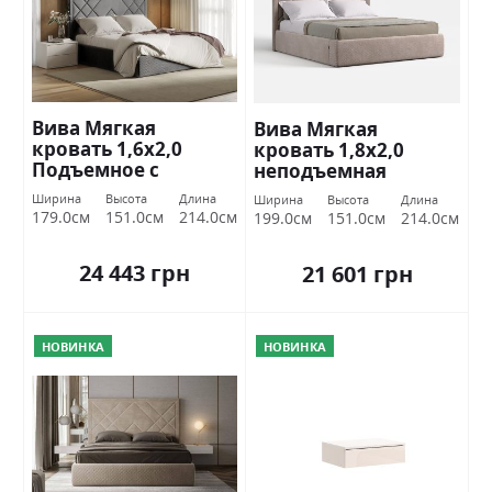
Вива Мягкая
Вива Мягкая
кровать 1,6х2,0
кровать 1,8х2,0
Подъемное с
неподъемная
каркасом Міромарк
Миромарк
Ширина
Высота
Длина
Ширина
Высота
Длина
179.0см
151.0см
214.0см
199.0см
151.0см
214.0см
24 443 грн
21 601 грн
НОВИНКА
НОВИНКА