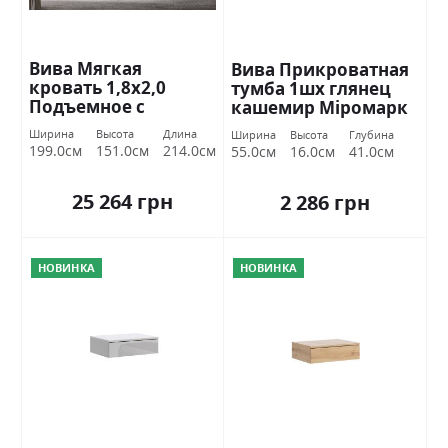
Вива Мягкая
Вива Прикроватная
кровать 1,8х2,0
тумба 1шх глянец
Подъемное с
кашемир Міромарк
каркасом Міромарк
Ширина
Высота
Длина
Ширина
Высота
Глубина
199.0см
151.0см
214.0см
55.0см
16.0см
41.0см
25 264 грн
2 286 грн
НОВИНКА
НОВИНКА