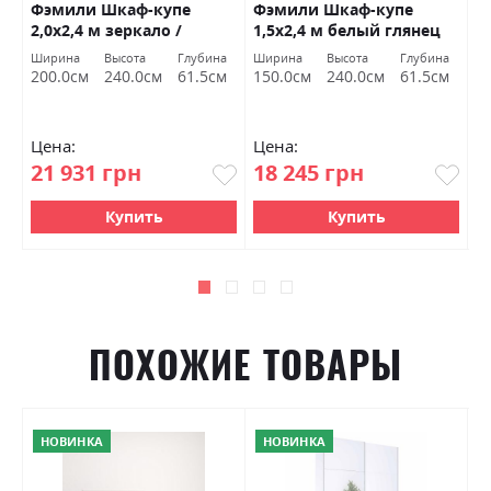
Фэмили Шкаф-купе
Фэмили Шкаф-купе
Ф
2,0х2,4 м зеркало /
1,5х2,4 м белый глянец
1
белый глянец Миромарк
Миромарк
б
Ширина
Высота
Глубина
Ширина
Высота
Глубина
Ш
200.0см
240.0см
61.5см
150.0см
240.0см
61.5см
1
Цена:
Цена:
Ц
21 931 грн
18 245 грн
1
Купить
Купить
ПОХОЖИЕ ТОВАРЫ
НОВИНКА
НОВИНКА