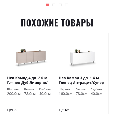
ПОХОЖИЕ ТОВАРЫ
Нео Комод 4 дв. 2.0 м
Нео Комод 3 дв. 1.6 м
О
Глянец Дуб Ливорно/
Глянец Антрацит/Супер
Б
Супер Мат Тоффи
Мат Белый Миромарк
К
Ширина
Высота
Глубина
Ширина
Высота
Глубина
Ш
Миромарк
200.0см
78.0см
40.0см
160.0см
78.0см
40.0см
1
Цена:
Цена:
Ц