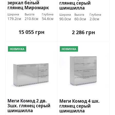
зеркал белый
глянец серый
глянец Миромарк
шиншилла
Миромарк
Ширина
Высота
Глубина
Ширина
Высота
Глубина
179.2см
210.6см
54.6см
90.0см
60.0см
2.0см
15 055 грн
2 286 грн
НОВИНКА
НОВИНКА
Меги Комод 2 дв.
Меги Комод 4 шх.
3шх. глянец серый
глянец серый
шиншилла
шиншилла