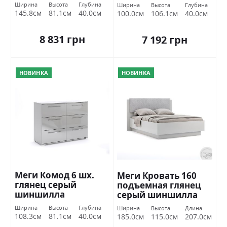
Миромарк
Миромарк
Ширина
Высота
Глубина
Ширина
Высота
Глубина
145.8см
81.1см
40.0см
100.0см
106.1см
40.0см
8 831 грн
7 192 грн
НОВИНКА
НОВИНКА
Меги Комод 6 шх.
Меги Кровать 160
глянец серый
подъемная глянец
шиншилла
серый шиншилла
Миромарк
Миромарк
Ширина
Высота
Глубина
Ширина
Высота
Длина
108.3см
81.1см
40.0см
185.0см
115.0см
207.0см