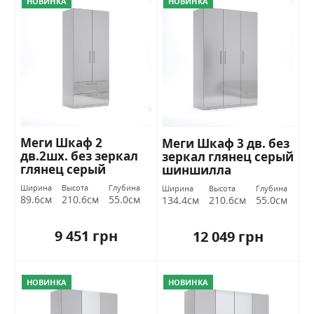
НОВИНКА
НОВИНКА
Меги Шкаф 2
Меги Шкаф 3 дв. без
дв.2шх. без зеркал
зеркал глянец серый
глянец серый
шиншилла
шиншилла
Миромарк
Ширина
Высота
Глубина
Ширина
Высота
Глубина
Миромарк
89.6см
210.6см
55.0см
134.4см
210.6см
55.0см
9 451 грн
12 049 грн
НОВИНКА
НОВИНКА