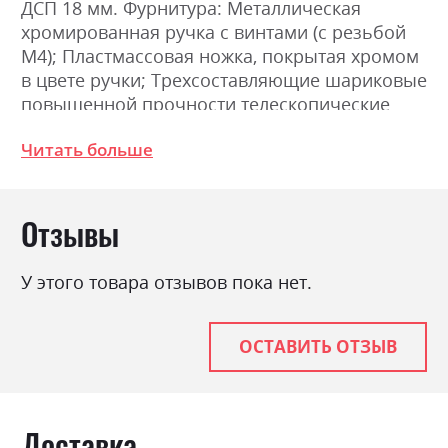
ДСП 18 мм. Фурнитура: Металлическая
хромированная ручка с винтами (с резьбой
М4); Пластмассовая ножка, покрытая хромом
в цвете ручки; Трехсоставляющие шариковые
повышенной прочности телескопические
направляющие полного выдвижения;
Читать больше
Соединение деталей с помощью
эксцентриковой стяжки (MINIFIX). Размеры:
Ширина 108.5см, Высота 82.3см, Глубина
Отзывы
40.0см.
У этого товара отзывов пока нет.
Фабрика:
Міромарк
Цвет (Фасад):
глянець сірий шиншила
ОСТАВИТЬ ОТЗЫВ
Цвет (Корпус):
сірий шиншила
Цвет материала
глянець сірий шиншила
Стиль
мінімалізм, модерн
Доставка