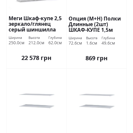
Меги Шкаф-купе 2,5
Опция (М+Н) Полки
зеркало/глянец
Длинные (2шт)
серый шиншилла
ШКАФ-КУПЕ 1,5м
Миромарк
Стандарт
Ширина
Высота
Глубина
Ширина
Высота
Глубина
250.0см
212.0см
62.0см
72.6см
1.6см
49.6см
22 578 грн
869 грн