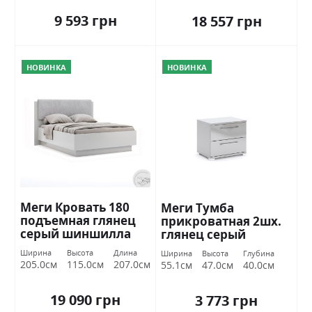
9 593 грн
18 557 грн
НОВИНКА
НОВИНКА
Меги Кровать 180
Меги Тумба
подъемная глянец
прикроватная 2шх.
серый шиншилла
глянец серый
Миромарк
шиншилла
Ширина
Высота
Длина
Ширина
Высота
Глубина
Миромарк
205.0см
115.0см
207.0см
55.1см
47.0см
40.0см
19 090 грн
3 773 грн