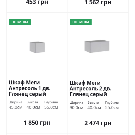
453 грн
1 562 грн
НОВИНКА
НОВИНКА
Шкаф Меги
Шкаф Меги
Антресоль 1 дв.
Антресоль 2 дв.
Глянец серый
Глянец серый
шиншилла
шиншилла
Ширина
Высота
Глубина
Ширина
Высота
Глубина
Миромарк
Миромарк
45.0см
40.0см
55.0см
90.0см
40.0см
55.0см
1 850 грн
2 474 грн