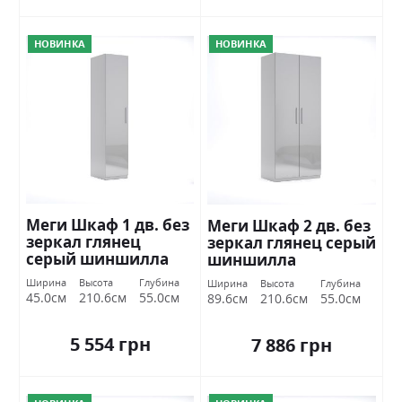
НОВИНКА
НОВИНКА
Меги Шкаф 1 дв. без
Меги Шкаф 2 дв. без
зеркал глянец
зеркал глянец серый
серый шиншилла
шиншилла
Миромарк
Миромарк
Ширина
Высота
Глубина
Ширина
Высота
Глубина
45.0см
210.6см
55.0см
89.6см
210.6см
55.0см
5 554 грн
7 886 грн