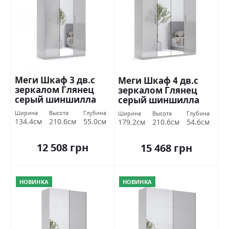
Меги Шкаф 3 дв.с
Меги Шкаф 4 дв.с
зеркалом Глянец
зеркалом Глянец
серый шиншилла
серый шиншилла
Миромарк
Миромарк
Ширина
Высота
Глубина
Ширина
Высота
Глубина
134.4см
210.6см
55.0см
179.2см
210.6см
54.6см
12 508 грн
15 468 грн
НОВИНКА
НОВИНКА