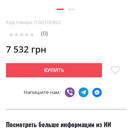
Skip
Код товара: l100100802
to
0
the
Рейтинг:
0
100
beginning
% of
of
7 532 грн
the
images
gallery
КУПИТЬ
Напишите нам:
Посмотреть больше информации из ИИ