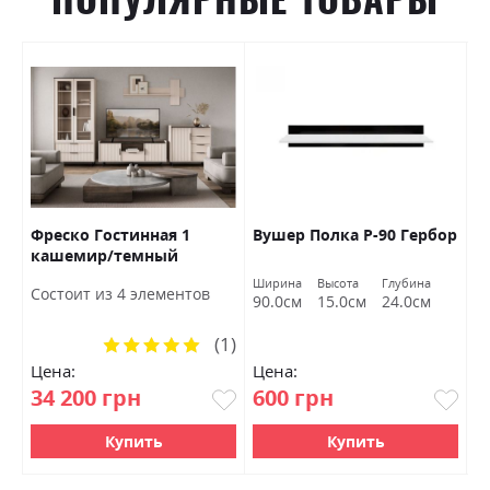
Фреско Гостинная 1
Вушер Полка Р-90 Гербор
Д
кашемир/темный
Б
мармур БРВ Украина
Ширина
Высота
Глубина
Ш
Состоит из 4 элементов
90.0см
15.0см
24.0см
1
(1)
Рейтинг:
100%
Цена:
Цена:
Ц
34 200 грн
600 грн
2
Купить
Купить