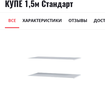
КУПЕ 1,5м Стандарт
ВСЕ
ХАРАКТЕРИСТИКИ
ОТЗЫВЫ
ДОС
Skip
to
the
end
of
the
images
gallery