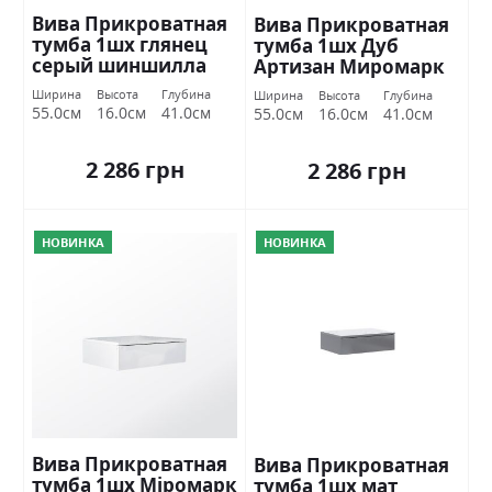
Вива Прикроватная
Вива Прикроватная
тумба 1шх глянец
тумба 1шх Дуб
серый шиншилла
Артизан Миромарк
Міромарк
Ширина
Высота
Глубина
Ширина
Высота
Глубина
55.0см
16.0см
41.0см
55.0см
16.0см
41.0см
2 286 грн
2 286 грн
НОВИНКА
НОВИНКА
Вива Прикроватная
Вива Прикроватная
тумба 1шх Міромарк
тумба 1шх мат