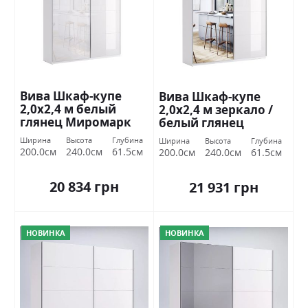
Вива Шкаф-купе
Вива Шкаф-купе
2,0х2,4 м белый
2,0х2,4 м зеркало /
глянец Миромарк
белый глянец
Миромарк
Ширина
Высота
Глубина
Ширина
Высота
Глубина
200.0см
240.0см
61.5см
200.0см
240.0см
61.5см
20 834 грн
21 931 грн
НОВИНКА
НОВИНКА