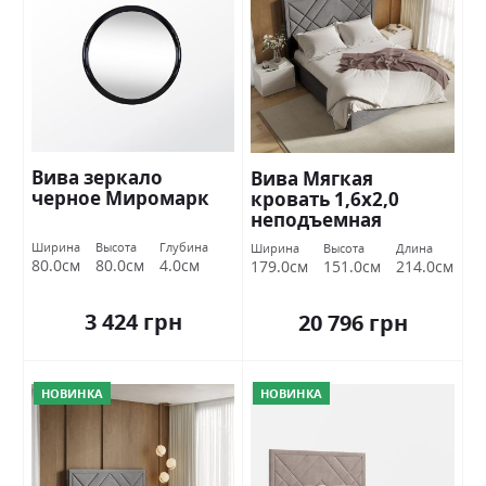
Вива зеркало
Вива Мягкая
черное Миромарк
кровать 1,6х2,0
неподъемная
Миромарк
Ширина
Высота
Глубина
Ширина
Высота
Длина
80.0см
80.0см
4.0см
179.0см
151.0см
214.0см
3 424 грн
20 796 грн
НОВИНКА
НОВИНКА