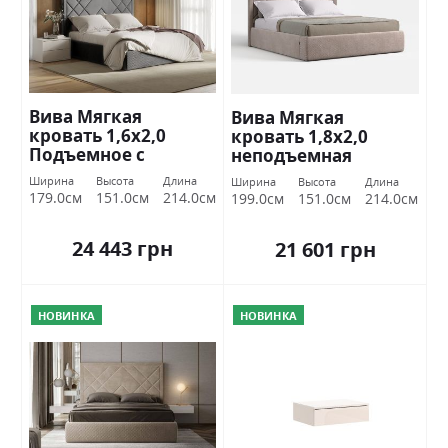
Вива Мягкая
Вива Мягкая
кровать 1,6х2,0
кровать 1,8х2,0
Подъемное с
неподъемная
каркасом Міромарк
Миромарк
Ширина
Высота
Длина
Ширина
Высота
Длина
179.0см
151.0см
214.0см
199.0см
151.0см
214.0см
24 443 грн
21 601 грн
НОВИНКА
НОВИНКА