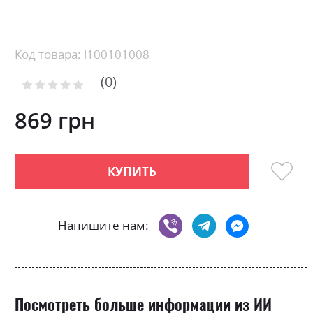
Skip
to
the
beginning
Код товара: l100101008
of
0
the
Рейтинг:
images
0
100
% of
gallery
869 грн
КУПИТЬ
Напишите нам:
Посмотреть больше информации из ИИ