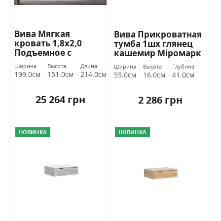
Вива Мягкая
Вива Прикроватная
кровать 1,8х2,0
тумба 1шх глянец
Подъемное с
кашемир Міромарк
каркасом Міромарк
Ширина
Высота
Длина
Ширина
Высота
Глубина
199.0см
151.0см
214.0см
55.0см
16.0см
41.0см
25 264 грн
2 286 грн
НОВИНКА
НОВИНКА