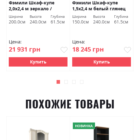
Фэмили Шкаф-купе
Фэмили Шкаф-купе
Ф
2,0х2,4 м зеркало /
1,5х2,4 м белый глянец
1
белый глянец Миромарк
Миромарк
б
Ширина
Высота
Глубина
Ширина
Высота
Глубина
Ш
200.0см
240.0см
61.5см
150.0см
240.0см
61.5см
1
Цена:
Цена:
Ц
21 931 грн
18 245 грн
1
Купить
Купить
ПОХОЖИЕ ТОВАРЫ
НОВИНКА