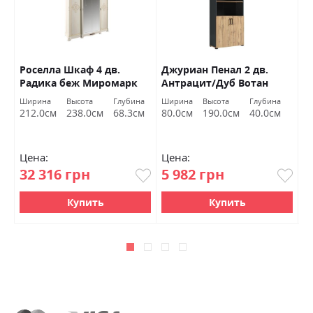
Роселла Шкаф 4 дв.
Джуриан Пенал 2 дв.
Л
Радика беж Миромарк
Антрацит/Дуб Вотан
Миромарк
Ширина
Высота
Глубина
Ширина
Высота
Глубина
Ш
212.0см
238.0см
68.3см
80.0см
190.0см
40.0см
8
Цена:
Цена:
Ц
32 316 грн
5 982 грн
2
Купить
Купить