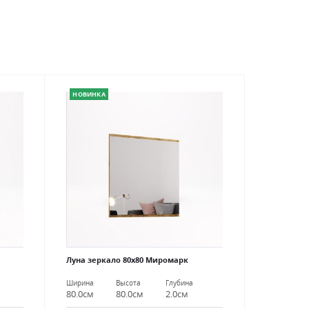
НОВИНКА
Луна зеркало 80х80 Миромарк
Ширина
Высота
Глубина
80.0см
80.0см
2.0см