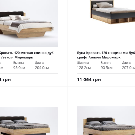
Кровать 120 мягкая спинка дуб
Луна Кровать 120 с ящиками Дуб
 /земля Миромарк
крафт /земля Миромарк
а
Высота
Длина
Ширина
Высота
Длина
см
95.0см
204.0см
128.2см
90.5см
207.0с
4 грн
11 064 грн