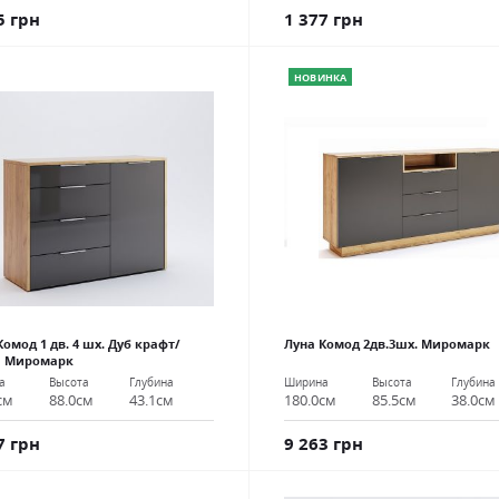
1 377 грн
5 грн
НОВИНКА
Комод 1 дв. 4 шх. Дуб крафт/
Луна Комод 2дв.3шх. Миромарк
я Миромарк
Ширина
Высота
Глубина
а
Высота
Глубина
180.0см
85.5см
38.0см
см
88.0см
43.1см
9 263 грн
7 грн