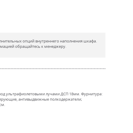
лнительных опций внутреннего наполнения шкафа.
мацией обращайтесь к менеджеру.
 под ультрафиолетовыми лучами ДСП 18мм. Фурнитура:
сирующие, антивыдвижные полкодержатели;
см.