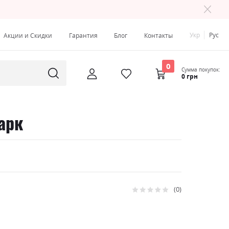
Укр
Рус
Акции и Скидки
Гарантия
Блог
Контакты
0
Сумма покупок:
0 грн
арк
0
Рейтинг:
0
100
% of