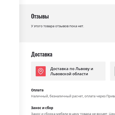
Цвет (Корпус):
дуб крафт
Цвет материала
дуб крафт/земля
Отзывы
Стиль
мінімалізм, модерн
У этого товара отзывов пока нет.
Материал
лакована ДСП
Доставка
Доставка по Львову и
Львовской области
Оплата
Наличный, безналичный расчет, оплата через Прив
Занос и сбор
Занос и сборка мебели в цену товара не входят. Цен