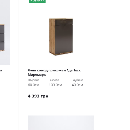
НОВИНКА
ля
Луна комод прихожей 1дв.1шх.
Миромарк
Ширина
Высота
Глубина
60.0см
103.0см
40.0см
4 393 грн