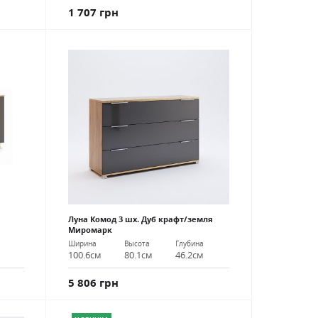
1 707 грн
Луна Комод 3 шх. Дуб крафт/земля
Миромарк
Ширина
Высота
Глубина
100.6см
80.1см
46.2см
5 806 грн