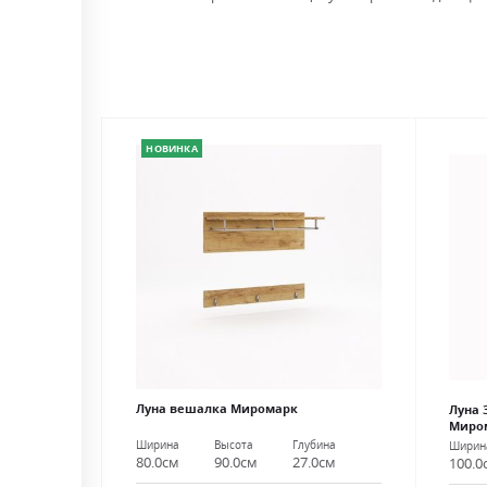
НОВИНКА
Луна вешалка Миромарк
Луна 
Миро
Ширина
Высота
Глубина
Ширин
80.0см
90.0см
27.0см
100.0