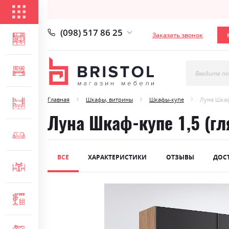
КАТАЛОГ ТОВАРОВ
(098) 517 86 25
Заказать звонок
ГОСТИНАЯ
СПАЛЬНЯ
Введите по
Главная
Шкафы, витрины
Шкафы-купе
Луна Шкаф
ДЕТСКАЯ
Луна Шкаф-купе 1,5 (г
МЯГКАЯ МЕБЕЛЬ
ВСЕ
ХАРАКТЕРИСТИКИ
ОТЗЫВЫ
ДОС
СТОЛЫ И СТУЛЬЯ
Skip
ПРИХОЖАЯ
to
the
end