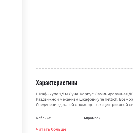
the
beginning
of
the
images
gallery
Характеристики
Шкаф - купе 1,5 м Луна. Корпус: Ламинированная 
Раздвижной механизм шкафов-купе hettich. Возмо
Соединение деталей с помощью эксцентриковой стяж
Фабрика:
Міромарк
Цвет (Фасад):
білий глянець
Читать больше