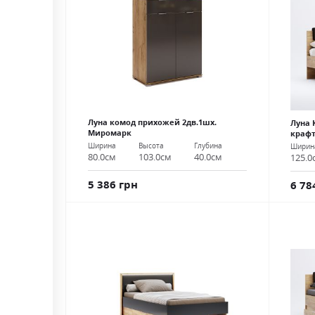
Луна комод прихожей 2дв.1шх.
Луна 
Миромарк
крафт
Ширина
Высота
Глубина
Ширин
80.0см
103.0см
40.0см
125.0
5 386 грн
6 78