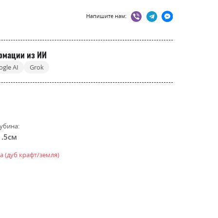
Напишите нам:
рмации из ИИ
ogle AI
Grok
убина:
1.5см
а (дуб крафт/земля)