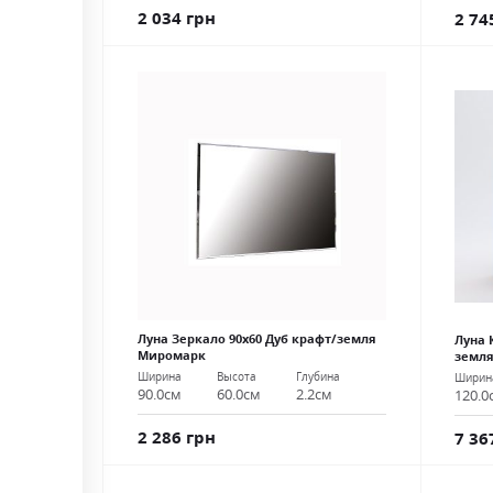
2 034 грн
2 74
Луна Зеркало 90х60 Дуб крафт/земля
Луна 
Миромарк
земл
Ширина
Высота
Глубина
Ширин
90.0см
60.0см
2.2см
120.0
2 286 грн
7 36