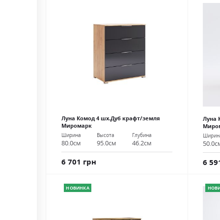
Луна Комод 4 шх.Дуб крафт/земля
Луна 
Миромарк
Миро
Ширина
Высота
Глубина
Ширин
80.0см
95.0см
46.2см
50.0с
6 701 грн
6 59
НОВИНКА
НОВ