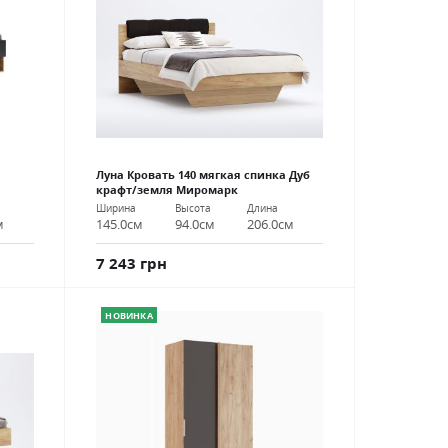
Луна Кровать 140 мягкая спинка Дуб
крафт/земля Миромарк
Ширина
Высота
Длина
м
145.0см
94.0см
206.0см
7 243 грн
НОВИНКА