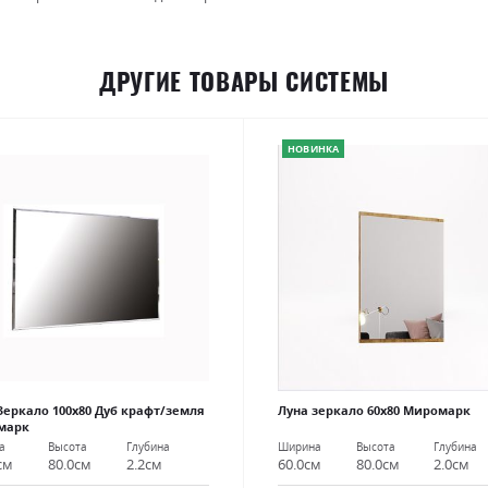
ДРУГИЕ ТОВАРЫ СИСТЕМЫ
НОВИНКА
Зеркало 100х80 Дуб крафт/земля
Луна зеркало 60х80 Миромарк
марк
Ширина
Высота
Глубина
а
Высота
Глубина
60.0см
80.0см
2.0см
см
80.0см
2.2см