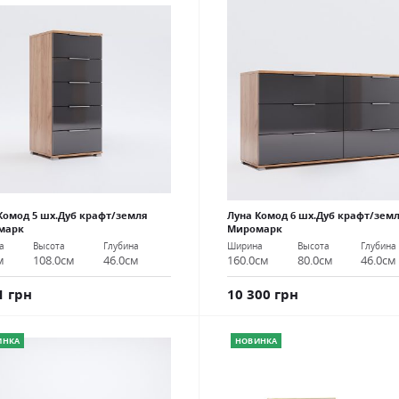
Комод 5 шх.Дуб крафт/земля
Луна Комод 6 шх.Дуб крафт/зем
марк
Миромарк
а
Высота
Глубина
Ширина
Высота
Глубина
м
108.0см
46.0см
160.0см
80.0см
46.0см
1 грн
10 300 грн
ИНКА
НОВИНКА