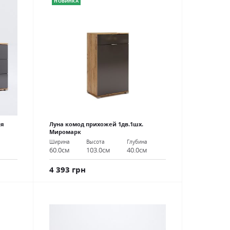
НОВИНКА
ля
Луна комод прихожей 1дв.1шх.
Миромарк
Ширина
Высота
Глубина
60.0см
103.0см
40.0см
4 393 грн