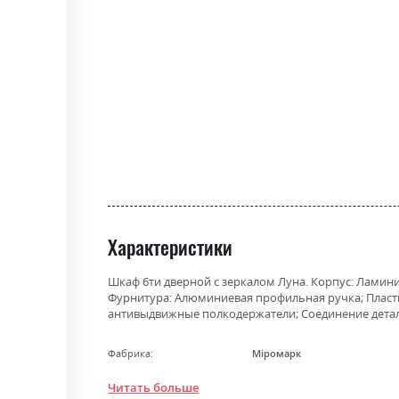
the
beginning
of
the
images
gallery
Характеристики
Шкаф 6ти дверной с зеркалом Луна. Корпус: Лами
Фурнитура: Алюминиевая профильная ручка; Пласт
антивыдвижные полкодержатели; Соединение деталей
Фабрика:
Міромарк
Цвет (Фасад):
дуб крафт/земля
Читать больше