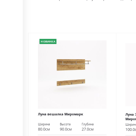
НОВИНКА
Луна вешалка Миромарк
Луна 
Миро
Ширина
Высота
Глубина
Ширин
80.0см
90.0см
27.0см
100.0