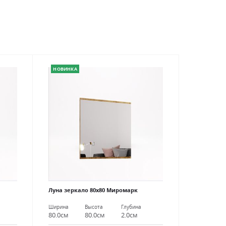
НОВИНКА
Луна зеркало 80х80 Миромарк
Ширина
Высота
Глубина
80.0см
80.0см
2.0см