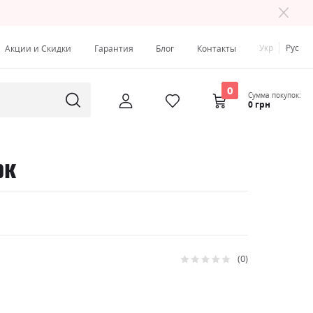
Укр
Рус
Акции и Скидки
Гарантия
Блог
Контакты
0
Сумма покупок:
0 грн
рк
0
Рейтинг:
0
100
% of