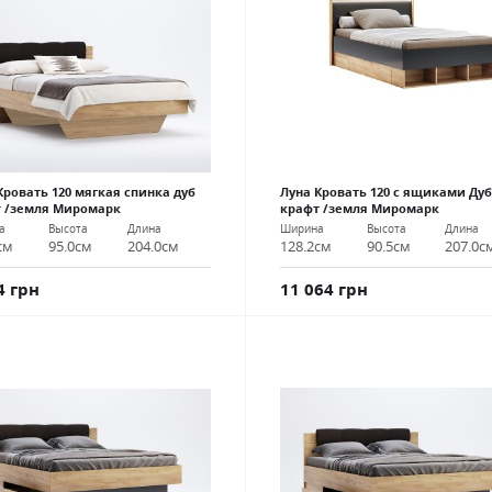
Кровать 120 мягкая спинка дуб
Луна Кровать 120 с ящиками Дуб
 /земля Миромарк
крафт /земля Миромарк
а
Высота
Длина
Ширина
Высота
Длина
см
95.0см
204.0см
128.2см
90.5см
207.0с
4 грн
11 064 грн