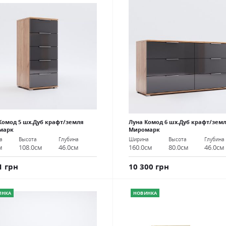
Комод 5 шх.Дуб крафт/земля
Луна Комод 6 шх.Дуб крафт/зем
марк
Миромарк
а
Высота
Глубина
Ширина
Высота
Глубина
м
108.0см
46.0см
160.0см
80.0см
46.0см
1 грн
10 300 грн
ИНКА
НОВИНКА