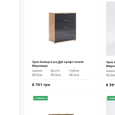
Луна Комод 4 шх.Дуб крафт/земля
Луна 
Миромарк
Миро
Ширина
Высота
Глубина
Ширин
80.0см
95.0см
46.2см
50.0с
6 701 грн
6 59
НОВИНКА
НОВ