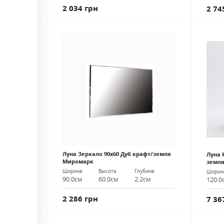
2 034 грн
2 74
Луна Зеркало 90х60 Дуб крафт/земля
Луна 
Миромарк
земл
Ширина
Высота
Глубина
Ширин
90.0см
60.0см
2.2см
120.0
2 286 грн
7 36