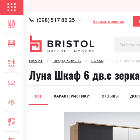
КАТАЛОГ ТОВАРОВ
(098) 517 86 25
Заказать звонок
ГОСТИНАЯ
СПАЛЬНЯ
Введите по
Главная
Шкафы, витрины
Шкафы
Луна Шкаф 6 дв
ДЕТСКАЯ
Луна Шкаф 6 дв.с зерк
МЯГКАЯ МЕБЕЛЬ
ВСЕ
ХАРАКТЕРИСТИКИ
ОТЗЫВЫ
ДОС
СТОЛЫ И СТУЛЬЯ
Skip
ПРИХОЖАЯ
to
the
end