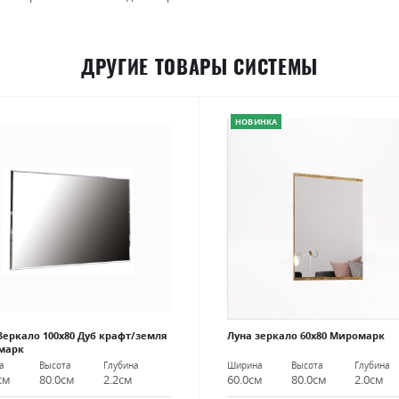
ДРУГИЕ ТОВАРЫ СИСТЕМЫ
НОВИНКА
Зеркало 100х80 Дуб крафт/земля
Луна зеркало 60х80 Миромарк
марк
Ширина
Высота
Глубина
а
Высота
Глубина
60.0см
80.0см
2.0см
см
80.0см
2.2см