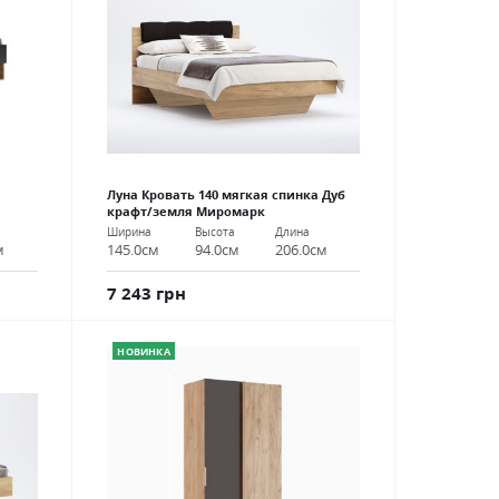
Луна Кровать 140 мягкая спинка Дуб
крафт/земля Миромарк
Ширина
Высота
Длина
м
145.0см
94.0см
206.0см
7 243 грн
НОВИНКА