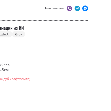
Напишите нам:
рмации из ИИ
ogle AI
Grok
убина:
8.5см
а (дуб крафт/земля)