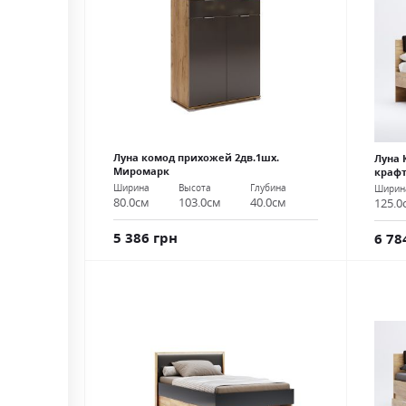
Луна комод прихожей 2дв.1шх.
Луна 
Миромарк
крафт
Ширина
Высота
Глубина
Ширин
80.0см
103.0см
40.0см
125.0
5 386 грн
6 78