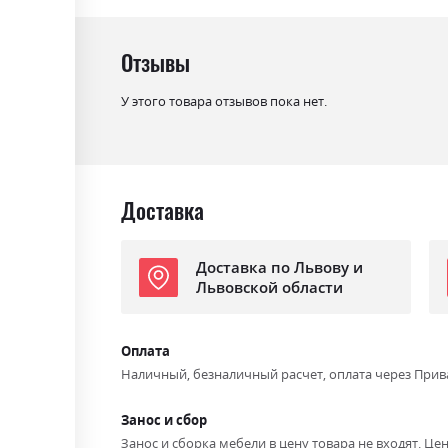
Цвет (Корпус):
дуб крафт
Цвет материала
дуб крафт/земля
Отзывы
Стиль
мінімалізм, модерн
У этого товара отзывов пока нет.
Материал
лакована ДСП
Доставка
Доставка по Львову и
Львовской области
Оплата
Наличный, безналичный расчет, оплата через Прив
Занос и сбор
Занос и сборка мебели в цену товара не входят. Цен