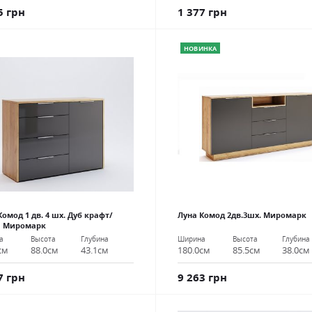
1 377 грн
5 грн
НОВИНКА
Комод 1 дв. 4 шх. Дуб крафт/
Луна Комод 2дв.3шх. Миромарк
я Миромарк
Ширина
Высота
Глубина
а
Высота
Глубина
180.0см
85.5см
38.0см
см
88.0см
43.1см
9 263 грн
7 грн