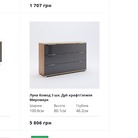
1 707 грн
Луна Комод 3 шх. Дуб крафт/земля
Миромарк
Ширина
Высота
Глубина
100.6см
80.1см
46.2см
5 806 грн