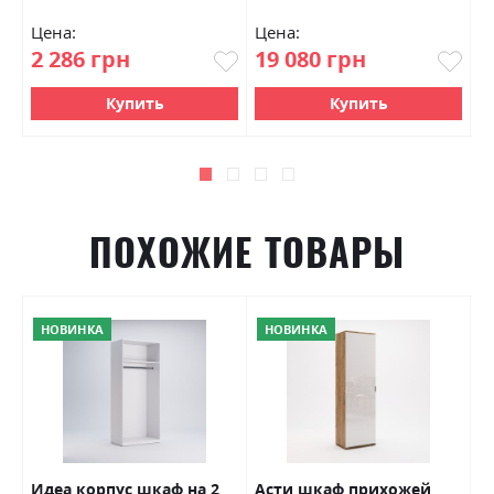
Цена:
Цена:
Ц
2 286 грн
19 080 грн
2
Купить
Купить
ПОХОЖИЕ ТОВАРЫ
НОВИНКА
НОВИНКА
Идеа корпус шкаф на 2
Асти шкаф прихожей
Б