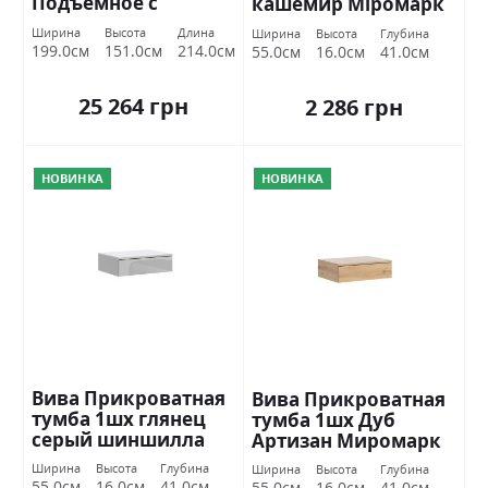
Подъемное с
кашемир Міромарк
каркасом Міромарк
Ширина
Высота
Длина
Ширина
Высота
Глубина
199.0см
151.0см
214.0см
55.0см
16.0см
41.0см
25 264 грн
2 286 грн
НОВИНКА
НОВИНКА
Вива Прикроватная
Вива Прикроватная
тумба 1шх глянец
тумба 1шх Дуб
серый шиншилла
Артизан Миромарк
Міромарк
Ширина
Высота
Глубина
Ширина
Высота
Глубина
55.0см
16.0см
41.0см
55.0см
16.0см
41.0см