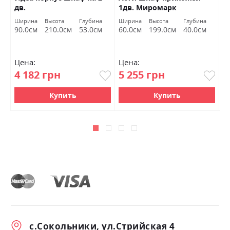
рк
дв.
1дв. Миромарк
г
Ширина
Высота
Глубина
Ширина
Высота
Глубина
Ш
90.0см
210.0см
53.0см
60.0см
199.0см
40.0см
1
Цена:
Цена:
Ц
4 182 грн
5 255 грн
1
Купить
Купить
с.Сокольники, ул.Стрийская 4