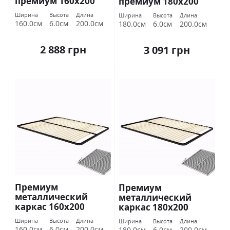
премиум 160х200
премиум 180х200
Миромарк
Миромарк
Ширина
Высота
Длина
Ширина
Высота
Длина
160.0см
6.0см
200.0см
180.0см
6.0см
200.0см
2 888 грн
3 091 грн
Премиум
Премиум
металлический
металлический
каркас 160х200
каркас 180х200
Миромарк
Миромарк
Ширина
Высота
Длина
Ширина
Высота
Длина
160.0см
6.0см
200.0см
180.0см
6.0см
200.0см