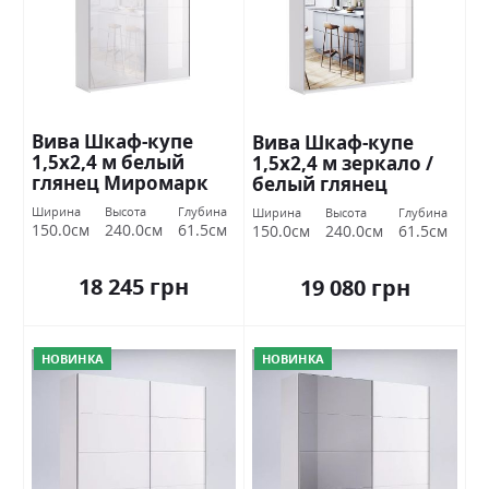
Вива Шкаф-купе
Вива Шкаф-купе
1,5х2,4 м белый
1,5х2,4 м зеркало /
глянец Миромарк
белый глянец
Миромарк
Ширина
Высота
Глубина
Ширина
Высота
Глубина
150.0см
240.0см
61.5см
150.0см
240.0см
61.5см
18 245 грн
19 080 грн
НОВИНКА
НОВИНКА