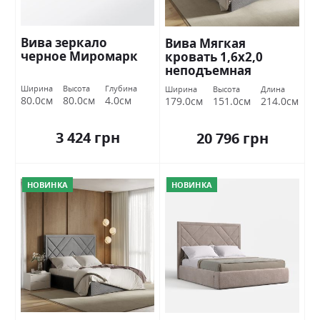
Вива зеркало
Вива Мягкая
черное Миромарк
кровать 1,6х2,0
неподъемная
Миромарк
Ширина
Высота
Глубина
Ширина
Высота
Длина
80.0см
80.0см
4.0см
179.0см
151.0см
214.0см
3 424 грн
20 796 грн
НОВИНКА
НОВИНКА