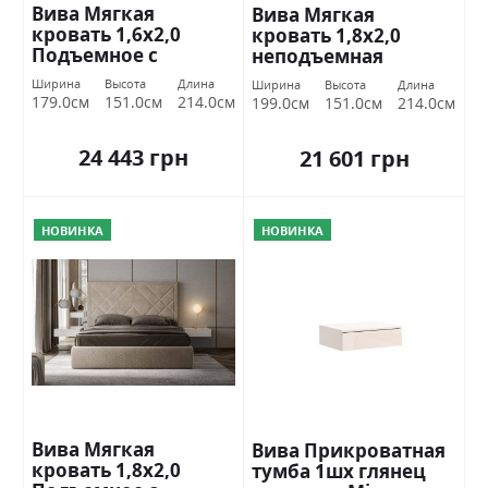
Вива Мягкая
Вива Мягкая
кровать 1,6х2,0
кровать 1,8х2,0
Подъемное с
неподъемная
каркасом Міромарк
Миромарк
Ширина
Высота
Длина
Ширина
Высота
Длина
179.0см
151.0см
214.0см
199.0см
151.0см
214.0см
24 443 грн
21 601 грн
НОВИНКА
НОВИНКА
Вива Мягкая
Вива Прикроватная
кровать 1,8х2,0
тумба 1шх глянец