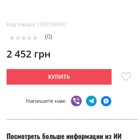
Skip
to
the
beginning
Код товара: l100100587
of
0
the
Рейтинг:
images
0
100
% of
gallery
2 452 грн
КУПИТЬ
Напишите нам:
Посмотреть больше информации из ИИ