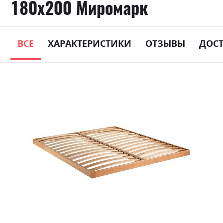
180х200 Миромарк
ВСЕ
ХАРАКТЕРИСТИКИ
ОТЗЫВЫ
ДОС
Skip
to
the
end
of
the
images
gallery