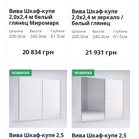
Вива Шкаф-купе
Вива Шкаф-купе
2,0х2,4 м белый
2,0х2,4 м зеркало /
глянец Миромарк
белый глянец
Миромарк
Ширина
Высота
Глубина
Ширина
Высота
Глубина
200.0см
240.0см
61.5см
200.0см
240.0см
61.5см
20 834 грн
21 931 грн
НОВИНКА
НОВИНКА
Вива Шкаф-купе 2,5
Вива Шкаф-купе 2,5