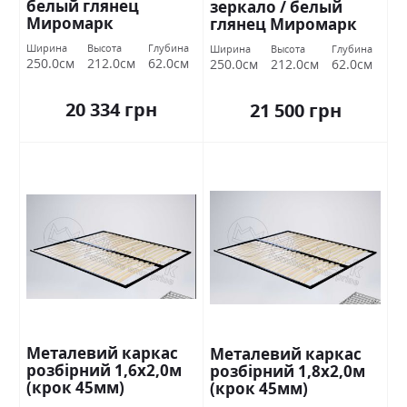
белый глянец
зеркало / белый
Миромарк
глянец Миромарк
Ширина
Высота
Глубина
Ширина
Высота
Глубина
250.0см
212.0см
62.0см
250.0см
212.0см
62.0см
20 334 грн
21 500 грн
Металевий каркас
Металевий каркас
розбірний 1,6х2,0м
розбірний 1,8х2,0м
(крок 45мм)
(крок 45мм)