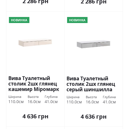
2 286 грн
2 286 грн
НОВИНКА
НОВИНКА
Вива Туалетный
Вива Туалетный
столик 2шх глянец
столик 2шх глянец
кашемир Міромарк
серый шиншилла
Міромарк
Ширина
Высота
Глубина
Ширина
Высота
Глубина
110.0см
16.0см
41.0см
110.0см
16.0см
41.0см
4 636 грн
4 636 грн