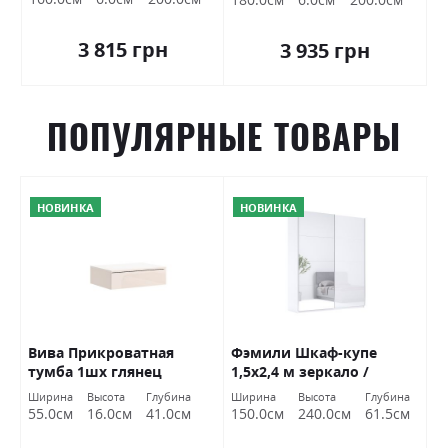
3 815 грн
3 935 грн
ПОПУЛЯРНЫЕ ТОВАРЫ
НОВИНКА
НОВИНКА
Вива Прикроватная
Фэмили Шкаф-купе
Ф
ый
тумба 1шх глянец
1,5х2,4 м зеркало /
2
кашемир Міромарк
белый глянец Миромарк
М
Ширина
Высота
Глубина
Ширина
Высота
Глубина
Ш
55.0см
16.0см
41.0см
150.0см
240.0см
61.5см
2