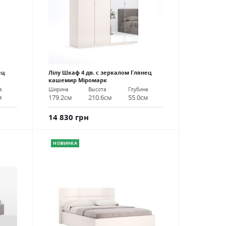
ец
Лілу Шкаф 4 дв. с зеркалом Глянец
кашемир Міромарк
а
Ширина
Высота
Глубина
м
179.2см
210.6см
55.0см
14 830 грн
НОВИНКА