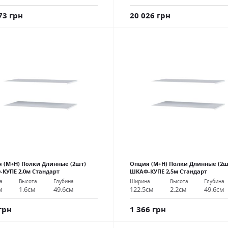
73 грн
20 026 грн
 (М+Н) Полки Длинные (2шт)
Опция (М+Н) Полки Длинные (2ш
КУПЕ 2,0м Стандарт
ШКАФ-КУПЕ 2,5м Стандарт
а
Высота
Глубина
Ширина
Высота
Глубина
м
1.6см
49.6см
122.5см
2.2см
49.6см
грн
1 366 грн