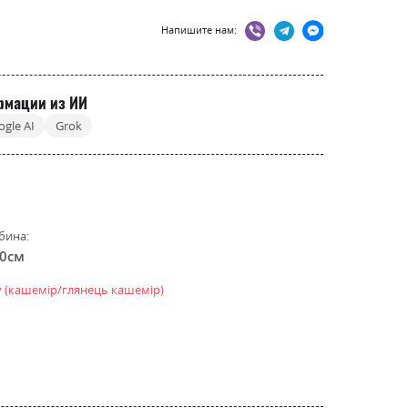
Напишите нам:
рмации из ИИ
ogle AI
Grok
бина:
.0см
у (кашемір/глянець кашемір)