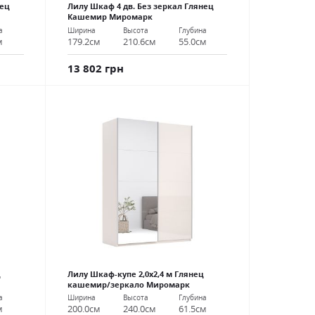
нец
Лилу Шкаф 4 дв. Без зеркал Глянец
Кашемир Миромарк
а
Ширина
Высота
Глубина
м
179.2см
210.6см
55.0см
13 802 грн
ц
Лилу Шкаф-купе 2,0х2,4 м Глянец
кашемир/зеркало Миромарк
а
Ширина
Высота
Глубина
м
200.0см
240.0см
61.5см