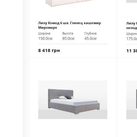
Лилу Комод 6 шх. Глянец кашемир
Лилу 
Миромарк
непо
Ширина
Высота
Глубина
Ширин
150.0см
85.0см
45.0см
175.0
8 418 грн
11 3