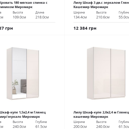
Кровать 180 мягкая спинка с
Лилу Шкаф 3 дв.с зеркалом Гля
емником Миромарк
Кашемир Миромарк
а
Высота
Длина
Ширина
Высота
Глубин
см
109.0см
218.0см
134.4см
210.6см
55.0с
87 грн
12 384 грн
Шкаф-купе 1,5х2,4 м Глянец
Лилу Шкаф-купе 2,0х2,4 м Гляне
мир/зеркало Миромарк
кашемир Миромарк
а
Высота
Глубина
Ширина
Высота
Глубин
см
240.0см
61.5см
200.0см
240.0см
61.5с