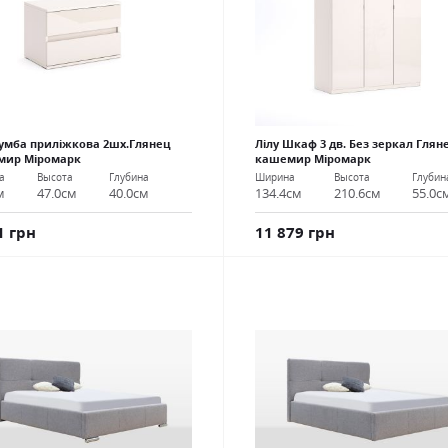
Тумба приліжкова 2шх.Глянец
Лілу Шкаф 3 дв. Без зеркал Глян
мир Міромарк
кашемир Міромарк
а
Высота
Глубина
Ширина
Высота
Глубин
м
47.0см
40.0см
134.4см
210.6см
55.0с
1 грн
11 879 грн