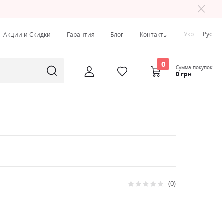
Укр
Рус
Акции и Скидки
Гарантия
Блог
Контакты
0
Сумма покупок:
0 грн
0
Рейтинг:
0
100
% of