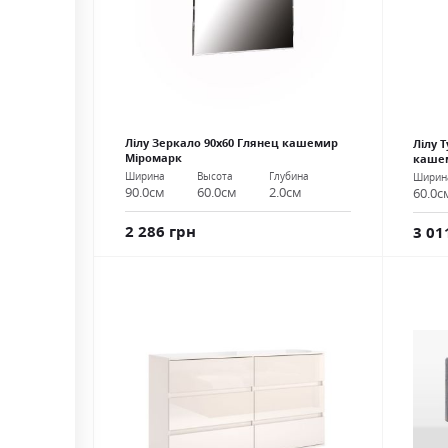
Лілу Зеркало 90х60 Глянец кашемир
Лілу 
Міромарк
каше
Ширина
Высота
Глубина
Ширин
90.0см
60.0см
2.0см
60.0с
2 286 грн
3 01