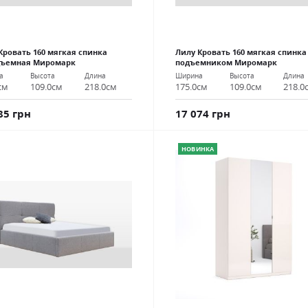
Кровать 160 мягкая спинка
Лилу Кровать 160 мягкая спинка
дъемная Миромарк
подъемником Миромарк
а
Высота
Длина
Ширина
Высота
Длина
см
109.0см
218.0см
175.0см
109.0см
218.0
85 грн
17 074 грн
НОВИНКА