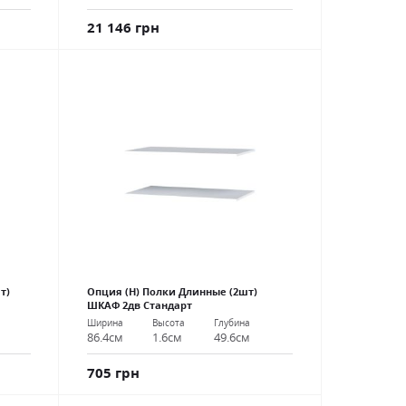
21 146 грн
т)
Опция (Н) Полки Длинные (2шт)
ШКАФ 2дв Стандарт
Ширина
Высота
Глубина
86.4см
1.6см
49.6см
705 грн