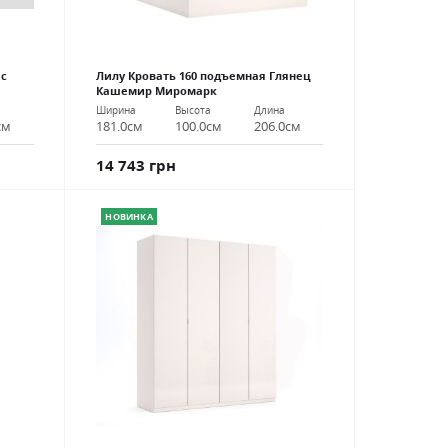
 с
Лилу Кровать 160 подъемная Глянец
Кашемир Миромарк
Ширина
Высота
Длина
см
181.0см
100.0см
206.0см
14 743 грн
НОВИНКА