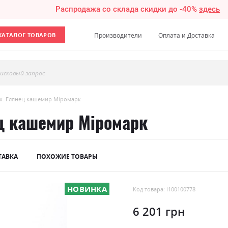
Распродажа со склада скидки до -40%
здесь
КАТАЛОГ ТОВАРОВ
Производители
Оплата и Доставка
исковый запрос
шх. Глянец кашемир Міромарк
ец кашемир Міромарк
ТАВКА
ПОХОЖИЕ ТОВАРЫ
НОВИНКА
Код товара: l100100778
6 201 грн