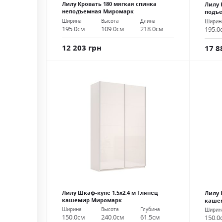
Лилу Кровать 180 мягкая спинка
Лилу 
неподъемная Миромарк
подъ
Ширина
Высота
Длина
Ширин
195.0см
109.0см
218.0см
195.0
12 203 грн
17 8
Лилу Шкаф-купе 1,5х2,4 м Глянец
Лилу 
кашемир Миромарк
каше
Ширина
Высота
Глубина
Ширин
150.0см
240.0см
61.5см
150.0