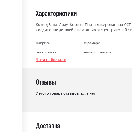
the
beginning
Характеристики
of
the
Комод 3 шх. Лилу. Корпус: Плита лакированная Д
Соединение деталей с помощью эксцентриковой стяж
images
gallery
Фабрика:
Міромарк
Цвет (Фасад):
глянець кашемір
Читать больше
Цвет (Корпус):
кашемір
Цвет материала
кашемір/глянець кашемір
Отзывы
Стиль
мінімалізм, модерн
Материал
лакована ДСП
У этого товара отзывов пока нет.
Доставка