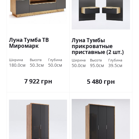
Луна Тумба ТВ
Луна Тумбы
Миромарк
прикроватные
приставные (2 шт.)
Дуб крафт / земля
Ширина
Высота
Глубина
Ширина
Высота
Глубина
Миромарк
180.0см
50.3см
50.0см
50.0см
95.0см
39.5см
7 922 грн
5 480 грн