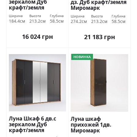
зеркалом Дуб
дз. Дуб крафт/земля
крафт/земля
Миромарк
Миромарк
Ширина
Высота
Глубина
Ширина
Высота
Глубина
184.4см
213.2см
58.5см
274.2см
213.2см
58.5см
16 024 грн
21 183 грн
НОВИНКА
Луна Шкаф 6 дв.с
Луна шкаф
зеркалом Дуб
прихожей 1дв.
крафт/земля
Миромарк
Миромарк