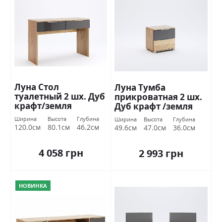
Луна Стол
Луна Тумба
туалетный 2 шх. Дуб
прикроватная 2 шх.
крафт/земля
Дуб крафт /земля
Миромарк
Миромарк
Ширина
Высота
Глубина
Ширина
Высота
Глубина
120.0см
80.1см
46.2см
49.6см
47.0см
36.0см
4 058 грн
2 993 грн
НОВИНКА