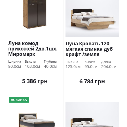
Луна комод
Луна Кровать 120
прихожей 2дв.1шх.
мягкая спинка дуб
Миромарк
крафт /земля
Миромарк
Ширина
Высота
Глубина
Ширина
Высота
Длина
80.0см
103.0см
40.0см
125.0см
95.0см
204.0см
5 386 грн
6 784 грн
НОВИНКА