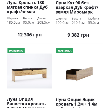
Луна Кровать 180
Луна Кут 90 без
мягкая спинка Дуб
дзеркал Дуб крафт/
крафт/земля
земля Миромарк
Миромарк
Ширина
Высота
Длина
Ширина
Высота
Глубина
185.5см
95.0см
208.5см
100.0см
210.6см
55.0см
12 306 грн
9 382 грн
НОВИНКА
НОВИНКА
Луна Опция
Луна Опция Ящик
Банкетка кровать
кровать 1,2м + 1,4м