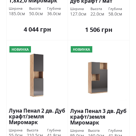
1,8х2,0 Миромарк
дуб крафт / мат
скамейка Миромарк
Ширина
Высота
Глубина
Ширина
Высота
Глубина
185.0см
50.0см
36.0см
127.0см
22.0см
58.0см
4 044 грн
1 506 грн
НОВИНКА
НОВИНКА
Луна Пенал 2 дв. Дуб
Луна Пенал 3 дв. Дуб
крафт/земля
крафт/земля
Миромарк
Миромарк
Ширина
Высота
Глубина
Ширина
Высота
Глубина
55.0см
210.5см
41.8см
95.0см
160.0см
41.8см