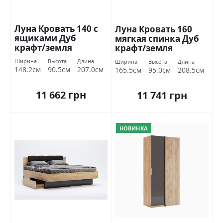
Луна Кровать 140 с
Луна Кровать 160
ящиками Дуб
мягкая спинка Дуб
крафт/земля
крафт/земля
Миромарк
Миромарк
Ширина
Высота
Длина
Ширина
Высота
Длина
148.2см
90.5см
207.0см
165.5см
95.0см
208.5см
11 662 грн
11 741 грн
НОВИНКА