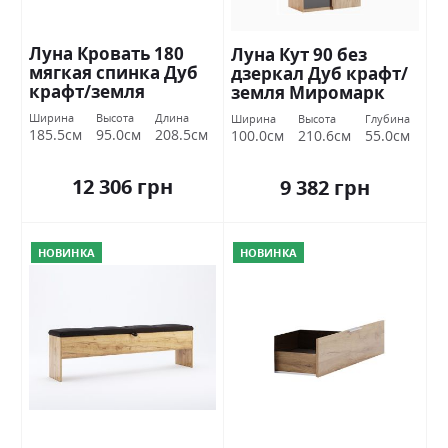
Луна Кровать 180
Луна Кут 90 без
мягкая спинка Дуб
дзеркал Дуб крафт/
крафт/земля
земля Миромарк
Миромарк
Ширина
Высота
Длина
Ширина
Высота
Глубина
185.5см
95.0см
208.5см
100.0см
210.6см
55.0см
12 306 грн
9 382 грн
НОВИНКА
НОВИНКА