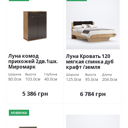
Луна комод
Луна Кровать 120
прихожей 2дв.1шх.
мягкая спинка дуб
Миромарк
крафт /земля
Миромарк
Ширина
Высота
Глубина
Ширина
Высота
Длина
80.0см
103.0см
40.0см
125.0см
95.0см
204.0см
5 386 грн
6 784 грн
НОВИНКА