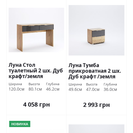
Луна Стол
Луна Тумба
туалетный 2 шх. Дуб
прикроватная 2 шх.
крафт/земля
Дуб крафт /земля
Миромарк
Миромарк
Ширина
Высота
Глубина
Ширина
Высота
Глубина
120.0см
80.1см
46.2см
49.6см
47.0см
36.0см
4 058 грн
2 993 грн
НОВИНКА