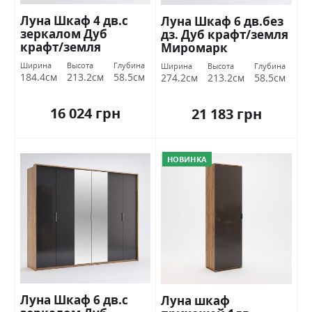
Луна Шкаф 4 дв.с
Луна Шкаф 6 дв.без
зеркалом Дуб
дз. Дуб крафт/земля
крафт/земля
Миромарк
Миромарк
Ширина
Высота
Глубина
Ширина
Высота
Глубина
184.4см
213.2см
58.5см
274.2см
213.2см
58.5см
16 024 грн
21 183 грн
НОВИНКА
Луна Шкаф 6 дв.с
Луна шкаф