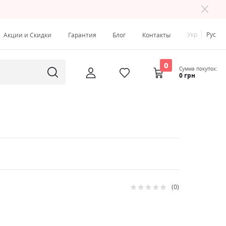
Укр
Рус
Акции и Скидки
Гарантия
Блог
Контакты
0
Сумма покупок:
0 грн
0
Рейтинг:
0
100
% of