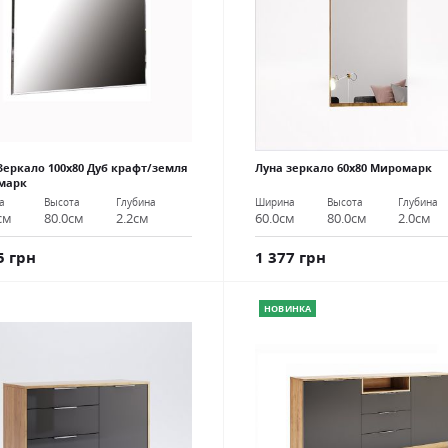
Зеркало 100х80 Дуб крафт/земля
Луна зеркало 60х80 Миромарк
марк
Ширина
Высота
Глубина
а
Высота
Глубина
60.0см
80.0см
2.0см
см
80.0см
2.2см
1 377 грн
5 грн
НОВИНКА