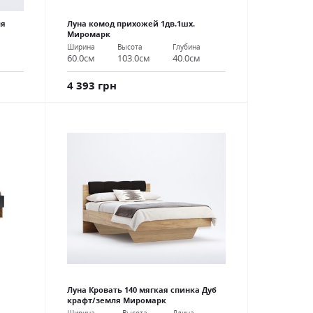
ля
Луна комод прихожей 1дв.1шх.
Миромарк
Ширина
Высота
Глубина
60.0см
103.0см
40.0см
4 393 грн
Луна Кровать 140 мягкая спинка Дуб
крафт/земля Миромарк