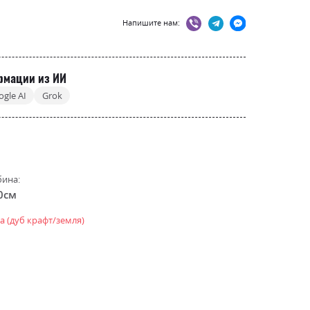
Напишите нам:
рмации из ИИ
ogle AI
Grok
бина:
0см
а (дуб крафт/земля)