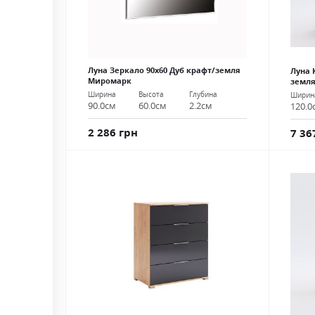
Луна Зеркало 90х60 Дуб крафт/земля
Луна 
Миромарк
земл
Ширина
Высота
Глубина
Ширин
90.0см
60.0см
2.2см
120.0
2 286 грн
7 36