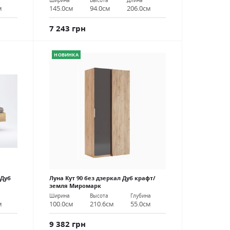
Ширина
Высота
Длина
м
145.0см
94.0см
206.0см
7 243 грн
НОВИНКА
 Дуб
Луна Кут 90 без дзеркал Дуб крафт/
земля Миромарк
Ширина
Высота
Глубина
м
100.0см
210.6см
55.0см
9 382 грн