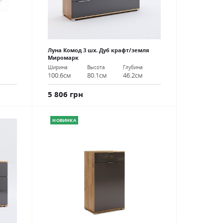
Луна Комод 3 шх. Дуб крафт/земля
Миромарк
Ширина
Высота
Глубина
100.6см
80.1см
46.2см
5 806 грн
НОВИНКА