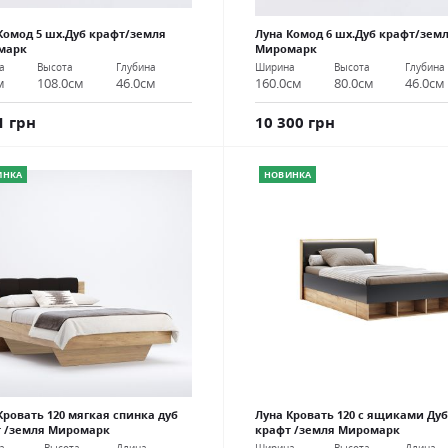
Комод 5 шх.Дуб крафт/земля
Луна Комод 6 шх.Дуб крафт/зем
марк
Миромарк
а
Высота
Глубина
Ширина
Высота
Глубина
м
108.0см
46.0см
160.0см
80.0см
46.0см
1 грн
10 300 грн
ИНКА
НОВИНКА
Кровать 120 мягкая спинка дуб
Луна Кровать 120 с ящиками Дуб
 /земля Миромарк
крафт /земля Миромарк