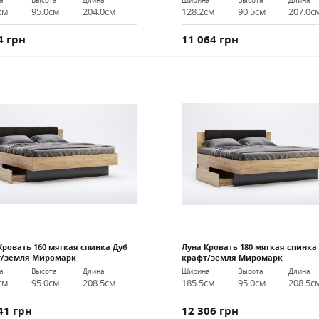
а
Высота
Длина
Ширина
Высота
Длина
см
95.0см
204.0см
128.2см
90.5см
207.0с
4 грн
11 064 грн
Кровать 160 мягкая спинка Дуб
Луна Кровать 180 мягкая спинка
т/земля Миромарк
крафт/земля Миромарк
а
Высота
Длина
Ширина
Высота
Длина
см
95.0см
208.5см
185.5см
95.0см
208.5с
41 грн
12 306 грн