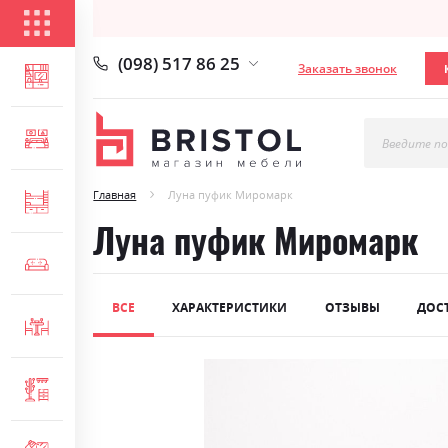
КАТАЛОГ ТОВАРОВ
(098) 517 86 25
Заказать звонок
ГОСТИНАЯ
СПАЛЬНЯ
Введите по
Главная
Луна пуфик Миромарк
ДЕТСКАЯ
Луна пуфик Миромарк
МЯГКАЯ МЕБЕЛЬ
ВСЕ
ХАРАКТЕРИСТИКИ
ОТЗЫВЫ
ДОС
СТОЛЫ И СТУЛЬЯ
Skip
ПРИХОЖАЯ
to
the
end