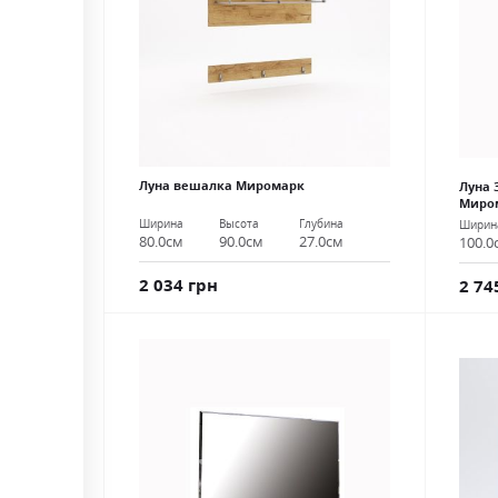
Луна вешалка Миромарк
Луна 
Миро
Ширина
Высота
Глубина
Ширин
80.0см
90.0см
27.0см
100.0
2 034 грн
2 74