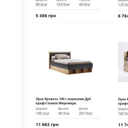
Ширин
80.0см
103.0см
40.0см
125.0
5 386 грн
6 78
Луна Кровать 140 с ящиками Дуб
Луна 
крафт/земля Миромарк
краф
Ширина
Высота
Длина
Ширин
148.2см
90.5см
207.0см
165.5
11 662 грн
11 7