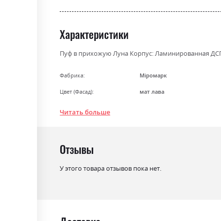
gallery
Характеристики
Пуф в прихожую Луна Корпус: Ламинированная ДСП 1
Фабрика:
Міромарк
Цвет (Фасад):
мат лава
Цвет (Корпус):
дуб крафт
Читать больше
Цвет материала
дуб крафт/мат лава
Стиль
мінімалізм, модерн
Отзывы
Материал
лакована ДСП
У этого товара отзывов пока нет.