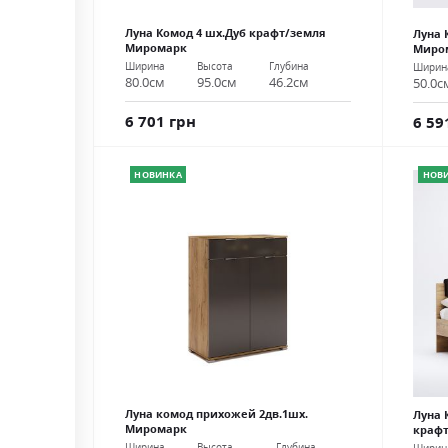
Луна Комод 4 шх.Дуб крафт/земля
Луна 
Миромарк
Миро
Ширина
Высота
Глубина
Ширин
80.0см
95.0см
46.2см
50.0с
6 701 грн
6 59
НОВИНКА
НОВ
Луна комод прихожей 2дв.1шх.
Луна 
Миромарк
крафт
Ширина
Высота
Глубина