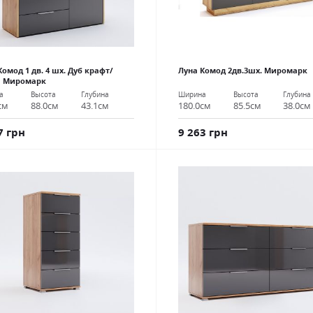
Комод 1 дв. 4 шх. Дуб крафт/
Луна Комод 2дв.3шх. Миромарк
я Миромарк
Ширина
Высота
Глубина
а
Высота
Глубина
180.0см
85.5см
38.0см
см
88.0см
43.1см
9 263 грн
7 грн