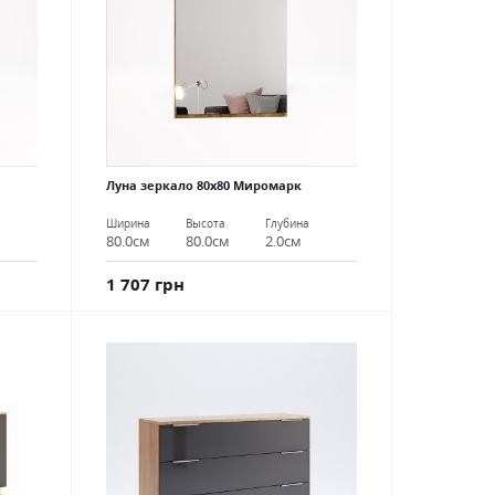
Луна зеркало 80х80 Миромарк
Ширина
Высота
Глубина
80.0см
80.0см
2.0см
1 707 грн