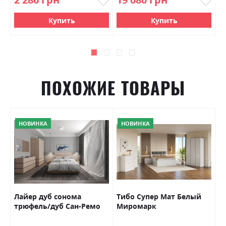
Купить
Купить
ПОХОЖИЕ ТОВАРЫ
НОВИНКА
НОВИНКА
Лайер дуб сонома
Тибо Супер Мат Белый
П
трюфель/дуб Сан-Ремо
Миромарк
Г
светлий Гербор