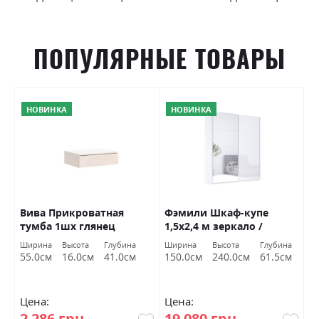
ПОПУЛЯРНЫЕ ТОВАРЫ
НОВИНКА
НОВИНКА
Вива Прикроватная
Фэмили Шкаф-купе
Ф
ый
тумба 1шх глянец
1,5х2,4 м зеркало /
2
кашемир Міромарк
белый глянец Миромарк
М
Ширина
Высота
Глубина
Ширина
Высота
Глубина
Ш
55.0см
16.0см
41.0см
150.0см
240.0см
61.5см
2
Цена:
Цена:
Ц
2 286 грн
19 080 грн
2