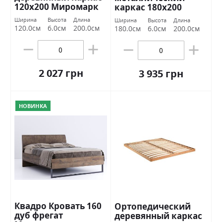
120х200 Миромарк
каркас 180х200
Миромарк
Ширина
Высота
Длина
Ширина
Высота
Длина
120.0см
6.0см
200.0см
180.0см
6.0см
200.0см
2 027 грн
3 935 грн
НОВИНКА
Квадро Кровать 160
Ортопедический
дуб фрегат
деревянный каркас