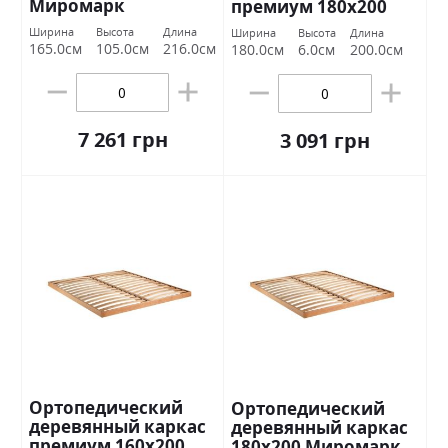
Миромарк
премиум 180х200
Миромарк
Ширина
Высота
Длина
Ширина
Высота
Длина
165.0см
105.0см
216.0см
180.0см
6.0см
200.0см
7 261 грн
3 091 грн
Ортопедический
Ортопедический
деревянный каркас
деревянный каркас
премиум 160х200
180х200 Миромарк