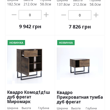
Ширина
Высота
Глубина
182.5см
212.0см
58.0см
137.8см
212.0см
58.0см
9 942 грн
7 826 грн
НОВИНКА
НОВИНКА
Квадро Комод1д1ш
Квадро
дуб фрегат
Прикроватная тумба
Миромарк
дуб фрегат
Миромарк
Ширина
Высота
Глубина
Ширина
Высота
Глубина