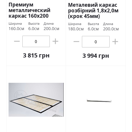
Премиум
Металевий каркас
металлический
розбірний 1,8х2,0м
каркас 160х200
(крок 45мм)
Миромарк
Ширина
Высота
Длина
Ширина
Высота
Длина
160.0см
6.0см
200.0см
180.0см
6.0см
200.0см
3 815 грн
3 994 грн