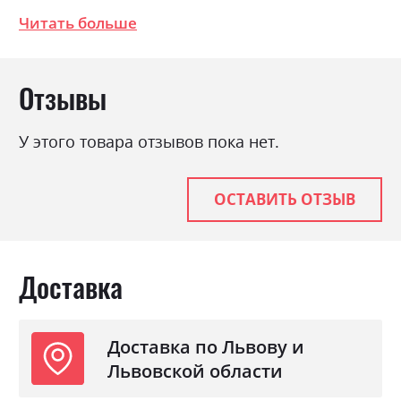
Цвет (Фасад):
дуб фрегат
Читать больше
Цвет (Корпус):
дуб фрегат
Цвет материала
дуб фрегат
Отзывы
Стиль
мінімалізм, модерн
Материал
ламінована ДСП
У этого товара отзывов пока нет.
ОСТАВИТЬ ОТЗЫВ
Доставка
Доставка по Львову и
Львовской области