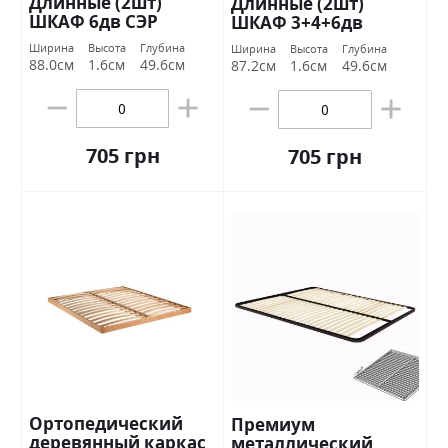
Длинные (2шт)
Длинные (2шт)
ШКАФ 6дв СЭР
ШКАФ 3+4+6дв
ОТСОК Стандарт
Стандарт
Ширина
Высота
Глубина
Ширина
Высота
Глубина
88.0см
1.6см
49.6см
87.2см
1.6см
49.6см
705 грн
705 грн
Ортопедический
Премиум
деревянный каркас
металлический