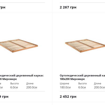
грн
2 267 грн
едический деревянный каркас
Ортопедический деревянный к
00 Миромарк
180х200 Миромарк
а
Высота
Длина
Ширина
Высота
Длина
см
6.0см
200.0см
180.0см
6.0см
200.0с
9 грн
2 452 грн