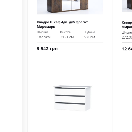
Квадро Шкаф 4дв. дуб фрегат
Квадр
Миромарк
Миро
Ширина
Высота
Глубина
Ширин
182.5см
212.0см
58.0см
272.0
9 942 грн
12 6