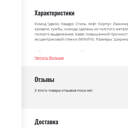
gallery
Характеристики
Комод 1двихх. Квадро. Стиль: лофт. Корпус: Лами
кровати, тумбы, комода сделаны из толстого мет
полного выдвижения; Завес повышенной прочност
эксцентриковой стяжки (MINIFIX). Размеры: Ширина: 
Фабрика:
Міромарк
Читать больше
Цвет (Фасад):
дуб фрегат
Цвет (Корпус):
дуб фрегат
Отзывы
Цвет материала
дуб фрегат
У этого товара отзывов пока нет.
Стиль
мінімалізм, модерн
Материал
ламінована ДСП
Доставка