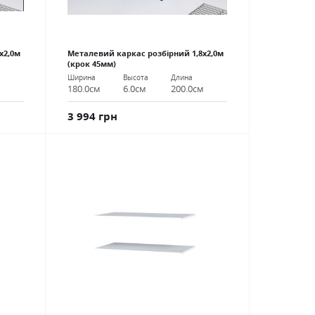
х2,0м
Металевий каркас розбірний 1,8х2,0м
(крок 45мм)
Ширина
Высота
Длина
м
180.0см
6.0см
200.0см
3 994 грн