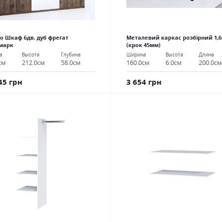
о Шкаф 6дв. дуб фрегат
Металевий каркас розбірний 1,6
марк
(крок 45мм)
а
Высота
Глубина
Ширина
Высота
Длина
см
212.0см
58.0см
160.0см
6.0см
200.0с
45 грн
3 654 грн