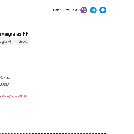
Напишите нам:
рмации из ИИ
ogle AI
Grok
убина:
.0см
дро дуб фрегат