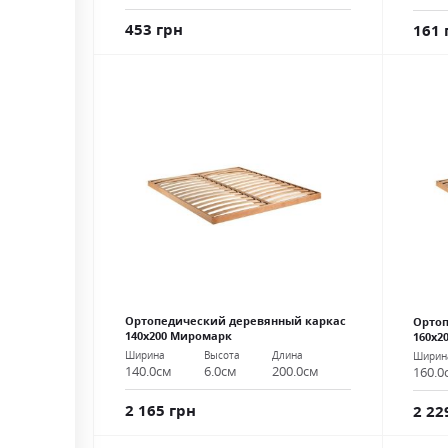
453 грн
161 
Ортопедический деревянный каркас
Ортоп
140х200 Миромарк
160х2
Ширина
Высота
Длина
Ширин
140.0см
6.0см
200.0см
160.0
2 165 грн
2 22