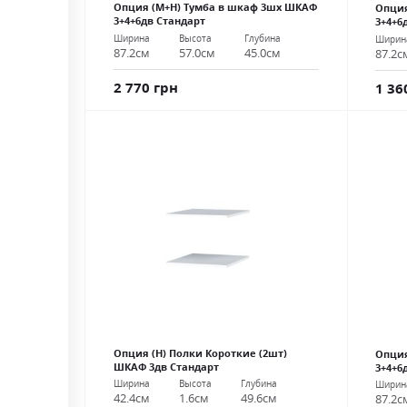
Опция (М+Н) Тумба в шкаф 3шх ШКАФ
Опция
3+4+6дв Стандарт
3+4+6
Ширина
Высота
Глубина
Ширин
87.2см
57.0см
45.0см
87.2с
2 770 грн
1 36
Опция (Н) Полки Короткие (2шт)
Опция
ШКАФ 3дв Стандарт
3+4+6
Ширина
Высота
Глубина
Ширин
42.4см
1.6см
49.6см
87.2с