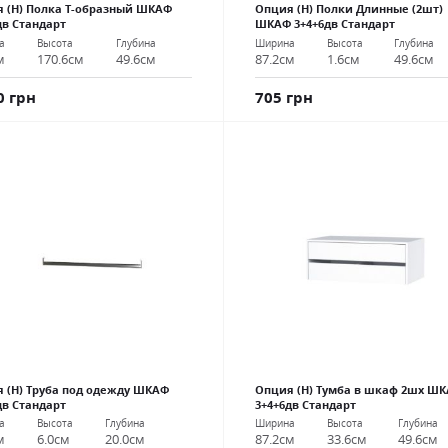
 (Н) Полка Т-образный ШКАФ
Опция (Н) Полки Длинные (2шт)
дв Стандарт
ШКАФ 3+4+6дв Стандарт
а
Высота
Глубина
Ширина
Высота
Глубина
м
170.6см
49.6см
87.2см
1.6см
49.6см
0 грн
705 грн
 (Н) Труба под одежду ШКАФ
Опция (Н) Тумба в шкаф 2шх Ш
дв Стандарт
3+4+6дв Стандарт
а
Высота
Глубина
Ширина
Высота
Глубина
м
6.0см
20.0см
87.2см
33.6см
49.6см