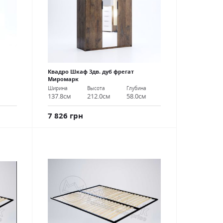
Квадро Шкаф 3дв. дуб фрегат
Миромарк
Ширина
Высота
Глубина
137.8см
212.0см
58.0см
7 826 грн