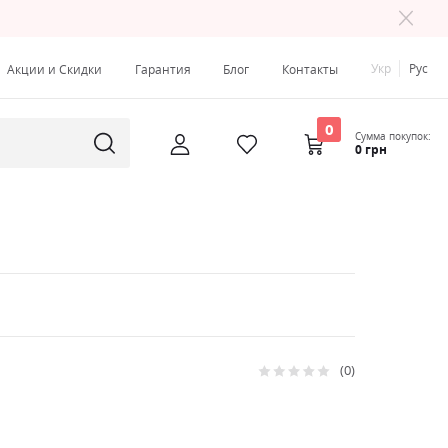
Укр
Рус
Акции и Скидки
Гарантия
Блог
Контакты
0
Сумма покупок:
0 грн
0
Рейтинг:
0
100
% of