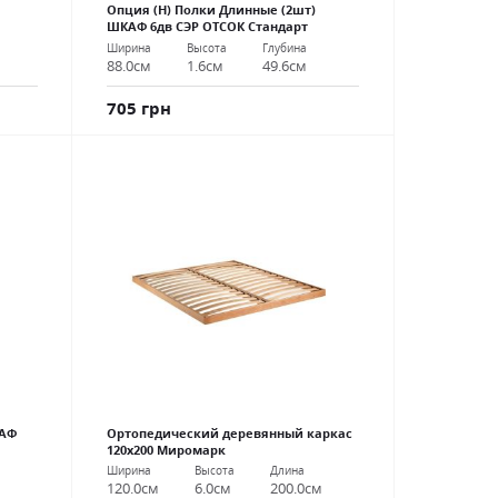
Опция (Н) Полки Длинные (2шт)
ШКАФ 6дв СЭР ОТСОК Стандарт
Ширина
Высота
Глубина
88.0см
1.6см
49.6см
705 грн
КАФ
Ортопедический деревянный каркас
120х200 Миромарк
Ширина
Высота
Длина
120.0см
6.0см
200.0см