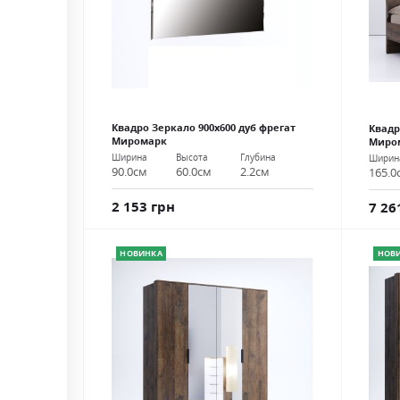
Квадро Зеркало 900х600 дуб фрегат
Квадр
Миромарк
Миро
Ширина
Высота
Глубина
Ширин
90.0см
60.0см
2.2см
165.0
2 153 грн
7 26
НОВИНКА
НОВ