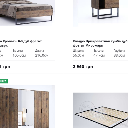
о Кровать 160 дуб фрегат
Квадро Прикроватная тумба дуб
марк
фрегат Миромарк
а
Высота
Длина
Ширина
Высота
Глубина
см
105.0см
216.0см
56.0см
47.7см
38.0см
1 грн
2 960 грн
ИНКА