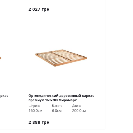
2 027 грн
аркас
Ортопедический деревянный каркас
премиум 160х200 Миромарк
Ширина
Высота
Длина
м
160.0см
6.0см
200.0см
2 888 грн