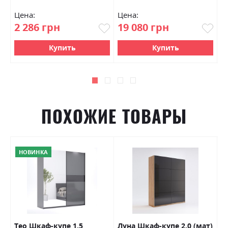
Цена:
Цена:
Ц
2 286 грн
19 080 грн
2
Купить
Купить
ПОХОЖИЕ ТОВАРЫ
НОВИНКА
Тео Шкаф-купе 1,5
Луна Шкаф-купе 2,0 (мат)
К