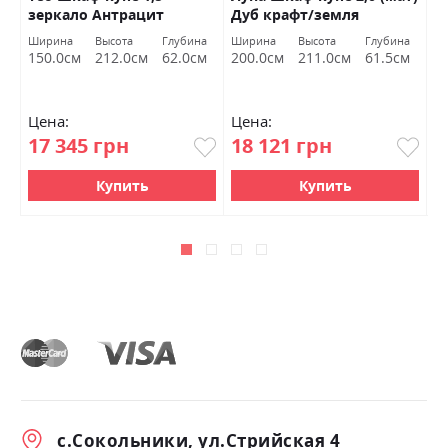
зеркало Антрацит
Дуб крафт/земля
г
Глянец/Графит
Миромарк
М
Ширина
Высота
Глубина
Ширина
Высота
Глубина
С
Миромарк
ш
150.0см
212.0см
62.0см
200.0см
211.0см
61.5см
т
Цена:
Цена:
Ц
17 345 грн
18 121 грн
2
Купить
Купить
с.Сокольники, ул.Стрийская 4