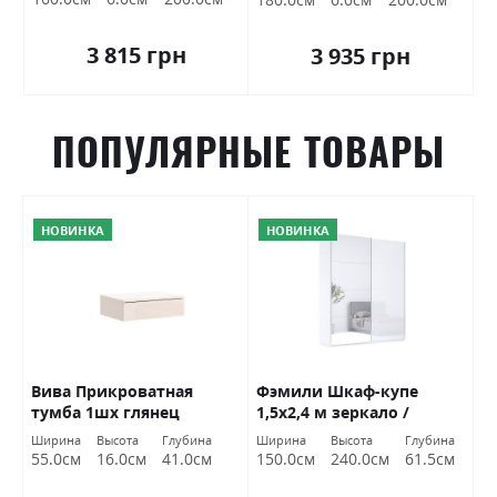
3 815 грн
3 935 грн
ПОПУЛЯРНЫЕ ТОВАРЫ
НОВИНКА
НОВИНКА
Вива Прикроватная
Фэмили Шкаф-купе
Ф
ый
тумба 1шх глянец
1,5х2,4 м зеркало /
2
кашемир Міромарк
белый глянец Миромарк
М
Ширина
Высота
Глубина
Ширина
Высота
Глубина
Ш
55.0см
16.0см
41.0см
150.0см
240.0см
61.5см
2