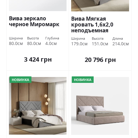
Вива зеркало
Вива Мягкая
черное Миромарк
кровать 1,6х2,0
неподъемная
Миромарк
Ширина
Высота
Глубина
Ширина
Высота
Длина
80.0см
80.0см
4.0см
179.0см
151.0см
214.0см
3 424 грн
20 796 грн
НОВИНКА
НОВИНКА