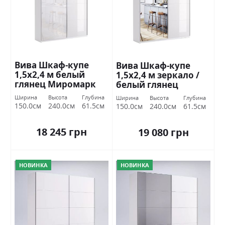
Вива Шкаф-купе
Вива Шкаф-купе
1,5х2,4 м белый
1,5х2,4 м зеркало /
глянец Миромарк
белый глянец
Миромарк
Ширина
Высота
Глубина
Ширина
Высота
Глубина
150.0см
240.0см
61.5см
150.0см
240.0см
61.5см
18 245 грн
19 080 грн
НОВИНКА
НОВИНКА