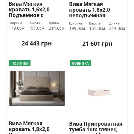
Вива Мягкая
Вива Мягкая
кровать 1,6х2,0
кровать 1,8х2,0
Подъемное с
неподъемная
каркасом Міромарк
Миромарк
Ширина
Высота
Длина
Ширина
Высота
Длина
179.0см
151.0см
214.0см
199.0см
151.0см
214.0см
24 443 грн
21 601 грн
НОВИНКА
НОВИНКА
Вива Мягкая
Вива Прикроватная
кровать 1,8х2,0
тумба 1шх глянец