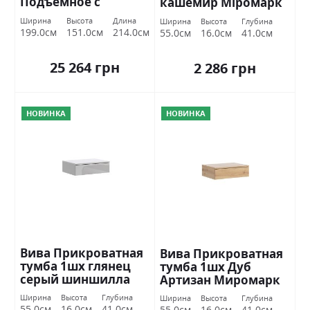
Подъемное с
кашемир Міромарк
каркасом Міромарк
Ширина
Высота
Длина
Ширина
Высота
Глубина
199.0см
151.0см
214.0см
55.0см
16.0см
41.0см
25 264 грн
2 286 грн
НОВИНКА
НОВИНКА
Вива Прикроватная
Вива Прикроватная
тумба 1шх глянец
тумба 1шх Дуб
серый шиншилла
Артизан Миромарк
Міромарк
Ширина
Высота
Глубина
Ширина
Высота
Глубина
55.0см
16.0см
41.0см
55.0см
16.0см
41.0см