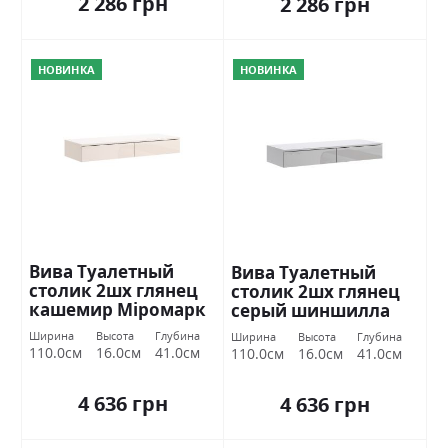
2 286 грн
2 286 грн
НОВИНКА
НОВИНКА
Вива Туалетный
Вива Туалетный
столик 2шх глянец
столик 2шх глянец
кашемир Міромарк
серый шиншилла
Міромарк
Ширина
Высота
Глубина
Ширина
Высота
Глубина
110.0см
16.0см
41.0см
110.0см
16.0см
41.0см
4 636 грн
4 636 грн