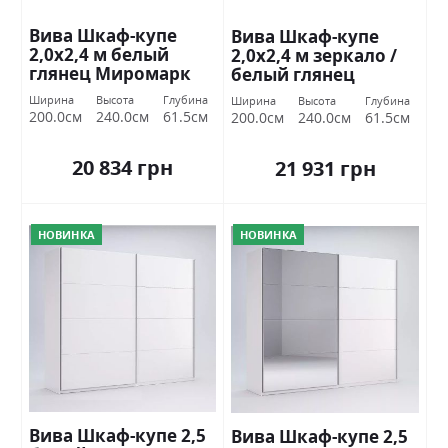
Вива Шкаф-купе
Вива Шкаф-купе
2,0х2,4 м белый
2,0х2,4 м зеркало /
глянец Миромарк
белый глянец
Миромарк
Ширина
Высота
Глубина
Ширина
Высота
Глубина
200.0см
240.0см
61.5см
200.0см
240.0см
61.5см
20 834 грн
21 931 грн
НОВИНКА
НОВИНКА
Вива Шкаф-купе 2,5
Вива Шкаф-купе 2,5