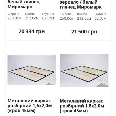
белый глянец
зеркало / белый
Миромарк
глянец Миромарк
Ширина
Высота
Глубина
Ширина
Высота
Глубина
250.0см
212.0см
62.0см
250.0см
212.0см
62.0см
20 334 грн
21 500 грн
Металевий каркас
Металевий каркас
розбірний 1,6х2,0м
розбірний 1,8х2,0м
(крок 45мм)
(крок 45мм)