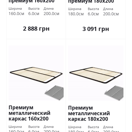
премиум 160х200
премиум 180х200
Миромарк
Миромарк
Ширина
Высота
Длина
Ширина
Высота
Длина
160.0см
6.0см
200.0см
180.0см
6.0см
200.0см
2 888 грн
3 091 грн
Премиум
Премиум
металлический
металлический
каркас 160х200
каркас 180х200
Миромарк
Миромарк
Ширина
Высота
Длина
Ширина
Высота
Длина
160.0см
6.0см
200.0см
180.0см
6.0см
200.0см