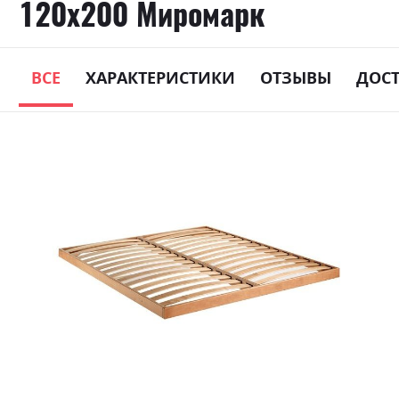
120х200 Миромарк
ВСЕ
ХАРАКТЕРИСТИКИ
ОТЗЫВЫ
ДОС
Skip
to
the
end
of
the
images
gallery