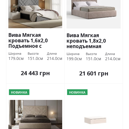
Вива Мягкая
Вива Мягкая
кровать 1,6х2,0
кровать 1,8х2,0
Подъемное с
неподъемная
каркасом Міромарк
Миромарк
Ширина
Высота
Длина
Ширина
Высота
Длина
179.0см
151.0см
214.0см
199.0см
151.0см
214.0см
24 443 грн
21 601 грн
НОВИНКА
НОВИНКА