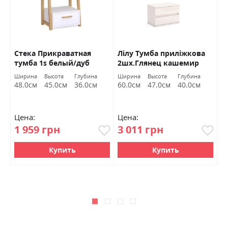
Стека Прикраватная
Лілу Тумба приліжкова
Т
тумба 1s белый/дуб
2шх.Глянец кашемир
п
каменный
Міромарк
М
Ширина
Высота
Глубина
Ширина
Высота
Глубина
Ш
М
48.0см
45.0см
36.0см
60.0см
47.0см
40.0см
5
Цена:
Цена:
Ц
1 959 грн
3 011 грн
3
Купить
Купить