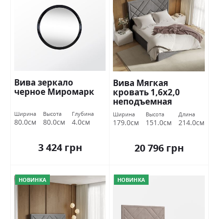
Вива зеркало
Вива Мягкая
черное Миромарк
кровать 1,6х2,0
неподъемная
Миромарк
Ширина
Высота
Глубина
Ширина
Высота
Длина
80.0см
80.0см
4.0см
179.0см
151.0см
214.0см
3 424 грн
20 796 грн
НОВИНКА
НОВИНКА