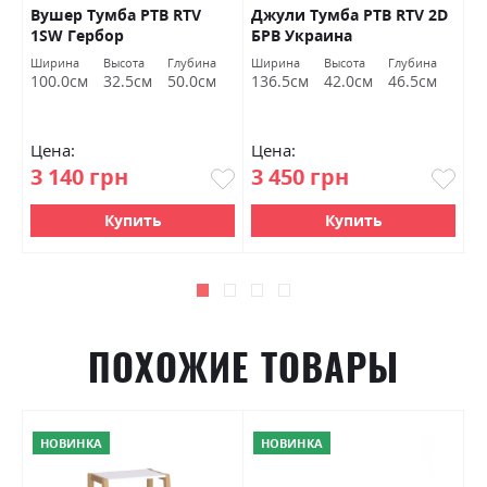
Вушер Тумба РТВ RTV
Джули Тумба РТВ RTV 2D
Д
1SW Гербор
БРВ ​​Украина
Б
Ширина
Высота
Глубина
Ширина
Высота
Глубина
Ш
100.0см
32.5см
50.0см
136.5см
42.0см
46.5см
9
Цена:
Цена:
Ц
3 140 грн
3 450 грн
4
Купить
Купить
ПОХОЖИЕ ТОВАРЫ
НОВИНКА
НОВИНКА