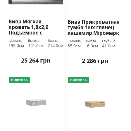
Вива Мягкая
Вива Прикроватная
кровать 1,8х2,0
тумба 1шх глянец
Подъемное с
кашемир Міромарк
каркасом Міромарк
Ширина
Высота
Длина
Ширина
Высота
Глубина
199.0см
151.0см
214.0см
55.0см
16.0см
41.0см
25 264 грн
2 286 грн
НОВИНКА
НОВИНКА