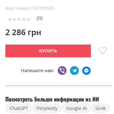
the
beginning
Код товара: l100100565
of
0
the
Рейтинг:
images
0
100
% of
gallery
2 286 грн
КУПИТЬ
Напишите нам:
Посмотреть больше информации из ИИ
ChatGPT
Perplexity
Google AI
Grok