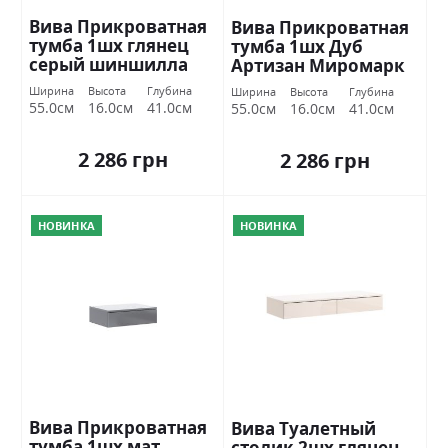
Вива Прикроватная
Вива Прикроватная
тумба 1шх глянец
тумба 1шх Дуб
серый шиншилла
Артизан Миромарк
Міромарк
Ширина
Высота
Глубина
Ширина
Высота
Глубина
55.0см
16.0см
41.0см
55.0см
16.0см
41.0см
2 286 грн
2 286 грн
НОВИНКА
НОВИНКА
Вива Прикроватная
Вива Туалетный
тумба 1шх мат
столик 2шх глянец