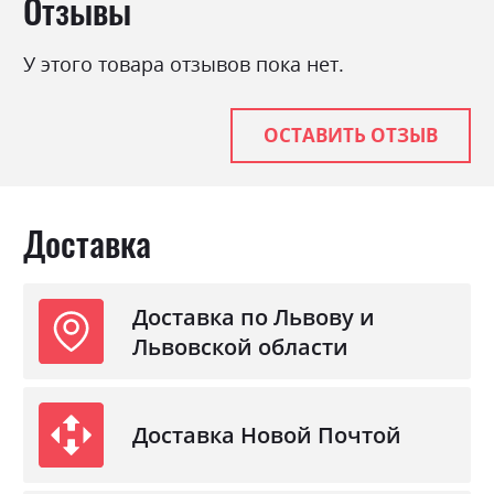
Отзывы
Фабрика:
Міромарк
Цвет (Фасад):
білий глянець
У этого товара отзывов пока нет.
Цвет (Корпус):
білий
Цвет материала
білий/білий глянець
ОСТАВИТЬ ОТЗЫВ
Стиль
мінімалізм, модерн
Материал
лакована ДСП
Доставка
Доставка по Львову и
Львовской области
Доставка Новой Почтой