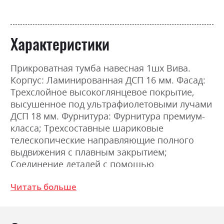
Характеристики
Прикроватная тумба навесная 1шх Вива.
Корпус: Ламинированная ДСП 16 мм. Фасад:
Трехслойное высокоглянцевое покрытие,
высушенное под ультрафиолетовыми лучами
ДСП 18 мм. Фурнитура: Фурнитура премиум-
класса; Трехсоставные шариковые
телескопические направляющие полного
выдвижения с плавным закрытием;
Соединение деталей с помощью
эксцентриковой стяжки (MINIFIX). Размеры:
Читать больше
Ширина 55.0см, Высота 16.0см, Глубина
41.0см.