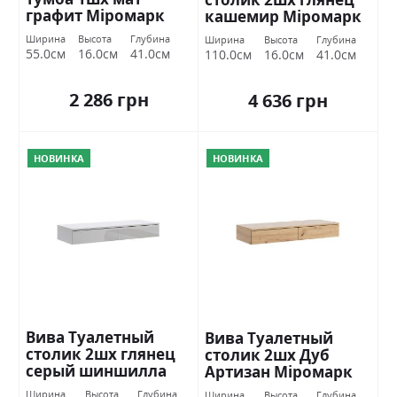
графит Міромарк
кашемир Міромарк
Ширина
Высота
Глубина
Ширина
Высота
Глубина
55.0см
16.0см
41.0см
110.0см
16.0см
41.0см
2 286 грн
4 636 грн
НОВИНКА
НОВИНКА
Вива Туалетный
Вива Туалетный
столик 2шх глянец
столик 2шх Дуб
серый шиншилла
Артизан Міромарк
Міромарк
Ширина
Высота
Глубина
Ширина
Высота
Глубина