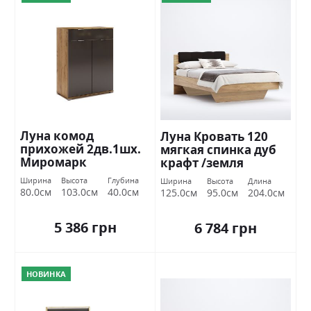
Луна комод
Луна Кровать 120
прихожей 2дв.1шх.
мягкая спинка дуб
Миромарк
крафт /земля
Миромарк
Ширина
Высота
Глубина
Ширина
Высота
Длина
80.0см
103.0см
40.0см
125.0см
95.0см
204.0см
5 386 грн
6 784 грн
НОВИНКА