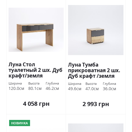
Луна Стол
Луна Тумба
туалетный 2 шх. Дуб
прикроватная 2 шх.
крафт/земля
Дуб крафт /земля
Миромарк
Миромарк
Ширина
Высота
Глубина
Ширина
Высота
Глубина
120.0см
80.1см
46.2см
49.6см
47.0см
36.0см
4 058 грн
2 993 грн
НОВИНКА