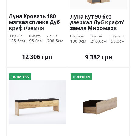
Луна Кровать 180
Луна Кут 90 без
мягкая спинка Дуб
дзеркал Дуб крафт/
крафт/земля
земля Миромарк
Миромарк
Ширина
Высота
Длина
Ширина
Высота
Глубина
185.5см
95.0см
208.5см
100.0см
210.6см
55.0см
12 306 грн
9 382 грн
НОВИНКА
НОВИНКА