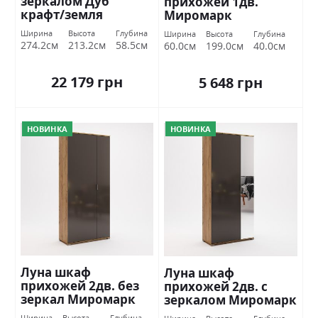
зеркалом Дуб
прихожей 1дв.
крафт/земля
Миромарк
Миромарк
Ширина
Высота
Глубина
Ширина
Высота
Глубина
274.2см
213.2см
58.5см
60.0см
199.0см
40.0см
22 179 грн
5 648 грн
НОВИНКА
НОВИНКА
Луна шкаф
Луна шкаф
прихожей 2дв. без
прихожей 2дв. с
зеркал Миромарк
зеркалом Миромарк
Ширина
Высота
Глубина