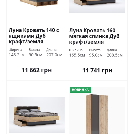
Луна Кровать 140 с
Луна Кровать 160
ящиками Дуб
мягкая спинка Дуб
крафт/земля
крафт/земля
Миромарк
Миромарк
Ширина
Высота
Длина
Ширина
Высота
Длина
148.2см
90.5см
207.0см
165.5см
95.0см
208.5см
11 662 грн
11 741 грн
НОВИНКА