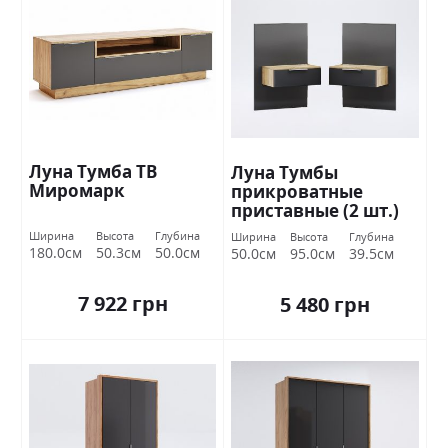
Луна Тумба ТВ
Луна Тумбы
Миромарк
прикроватные
приставные (2 шт.)
Дуб крафт / земля
Ширина
Высота
Глубина
Ширина
Высота
Глубина
Миромарк
180.0см
50.3см
50.0см
50.0см
95.0см
39.5см
7 922 грн
5 480 грн