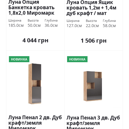
Луна Опция
Луна Опция Ящик
Банкетка кровать
кровать 1,2м + 1,4м
1,8х2,0 Миромарк
дуб крафт / мат
скамейка Миромарк
Ширина
Высота
Глубина
Ширина
Высота
Глубина
185.0см
50.0см
36.0см
127.0см
22.0см
58.0см
4 044 грн
1 506 грн
НОВИНКА
НОВИНКА
Луна Пенал 2 дв. Дуб
Луна Пенал 3 дв. Дуб
крафт/земля
крафт/земля
Миромарк
Миромарк