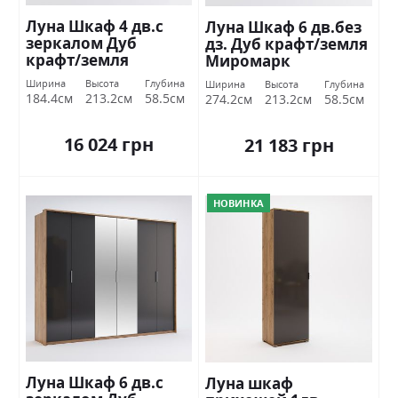
Луна Шкаф 4 дв.с
Луна Шкаф 6 дв.без
зеркалом Дуб
дз. Дуб крафт/земля
крафт/земля
Миромарк
Миромарк
Ширина
Высота
Глубина
Ширина
Высота
Глубина
184.4см
213.2см
58.5см
274.2см
213.2см
58.5см
16 024 грн
21 183 грн
НОВИНКА
Луна Шкаф 6 дв.с
Луна шкаф