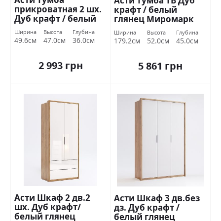
Асти Тумба ТВ Дуб
прикроватная 2 шх.
крафт / белый
Дуб крафт / белый
глянец Миромарк
глянец Миромарк
Ширина
Высота
Глубина
Ширина
Высота
Глубина
49.6см
47.0см
36.0см
179.2см
52.0см
45.0см
2 993 грн
5 861 грн
Асти Шкаф 2 дв.2
Асти Шкаф 3 дв.без
шх. Дуб крафт/
дз. Дуб крафт /
белый глянец
белый глянец