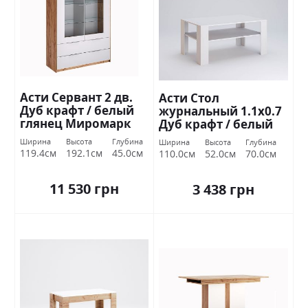
Асти Сервант 2 дв.
Асти Стол
Дуб крафт / белый
журнальный 1.1х0.7
глянец Миромарк
Дуб крафт / белый
глянец Миромарк
Ширина
Высота
Глубина
Ширина
Высота
Глубина
119.4см
192.1см
45.0см
110.0см
52.0см
70.0см
11 530 грн
3 438 грн