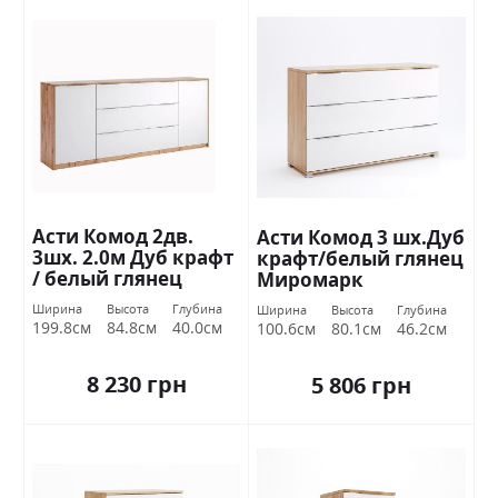
Асти Комод 2дв.
Асти Комод 3 шх.Дуб
3шх. 2.0м Дуб крафт
крафт/белый глянец
/ белый глянец
Миромарк
Миромарк
Ширина
Высота
Глубина
Ширина
Высота
Глубина
199.8см
84.8см
40.0см
100.6см
80.1см
46.2см
8 230 грн
5 806 грн