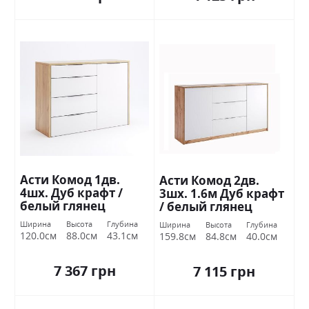
Асти Комод 1дв.
Асти Комод 2дв.
4шх. Дуб крафт /
3шх. 1.6м Дуб крафт
белый глянец
/ белый глянец
Миромарк
Миромарк
Ширина
Высота
Глубина
Ширина
Высота
Глубина
120.0см
88.0см
43.1см
159.8см
84.8см
40.0см
7 367 грн
7 115 грн