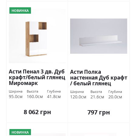
НОВИНКА
Асти Пенал 3 дв. Дуб
Асти Полка
крафт/белый глянец
настенная Дуб крафт
Миромарк
/ белый глянец
Миромарк
Ширина
Высота
Глубина
Ширина
Высота
Глубина
95.0см
160.0см
41.8см
120.0см
21.6см
20.0см
8 062 грн
797 грн
НОВИНКА