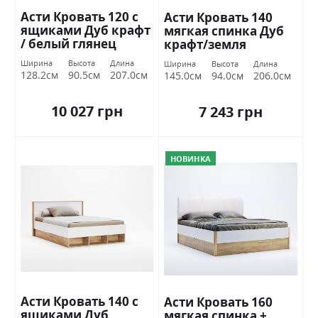
Асти Кровать 120 с
Асти Кровать 140
ящиками Дуб крафт
мягкая спинка Дуб
/ белый глянец
крафт/земля
Миромарк
Миромарк
Ширина
Высота
Длина
Ширина
Высота
Длина
128.2см
90.5см
207.0см
145.0см
94.0см
206.0см
10 027 грн
7 243 грн
НОВИНКА
Асти Кровать 140 с
Асти Кровать 160
ящиками Дуб
мягкая спинка +