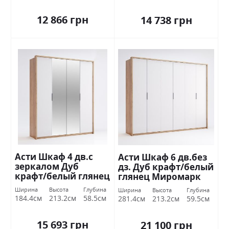
12 866 грн
14 738 грн
Асти Шкаф 4 дв.с
Асти Шкаф 6 дв.без
зеркалом Дуб
дз. Дуб крафт/белый
крафт/белый глянец
глянец Миромарк
Миромарк
Ширина
Высота
Глубина
Ширина
Высота
Глубина
184.4см
213.2см
58.5см
281.4см
213.2см
59.5см
15 693 грн
21 100 грн