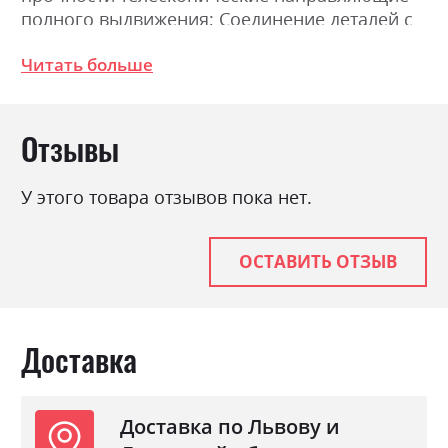
полного выдвижения; Соединение деталей с
помощью эксцентриковой стяжки (MINIFIX).
Читать больше
Ширина 50.0см, Высота 90.5см, Глубина
39.5см.
Отзывы
Фабрика:
Міромарк
Цвет (Фасад):
дуб крафт/білий глянець
У этого товара отзывов пока нет.
Цвет (Корпус):
дуб крафт
Цвет материала
дуб крафт/білий глянець
ОСТАВИТЬ ОТЗЫВ
Стиль
мінімалізм, модерн
Материал
лакована ДСП
Доставка
Доставка по Львову и