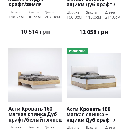
крафт/земля
ящики Дуб крафт /
Миромарк
белый глянец
Ширина
Высота
Длина
Ширина
Высота
Длина
Миромарк
148.2см
90.5см
207.0см
166.0см
115.0см
211.0см
10 514 грн
12 058 грн
НОВИНКА
Асти Кровать 160
Асти Кровать 180
мягкая спинка Дуб
мягкая спинка +
крафт/белый глянец
ящики Дуб крафт /
Миромарк
белый глянец
Ширина
Высота
Длина
Ширина
Высота
Длина