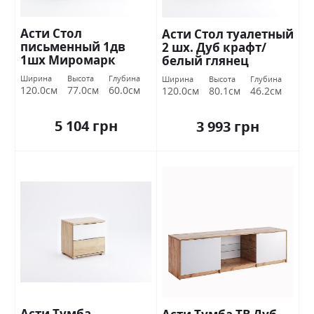
Асти Стол
Асти Стол туалетный
письменный 1дв
2 шх. Дуб крафт/
1шх Миромарк
белый глянец
Миромарк
Ширина
Высота
Глубина
Ширина
Высота
Глубина
120.0см
77.0см
60.0см
120.0см
80.1см
46.2см
5 104 грн
3 993 грн
Асти Тумба