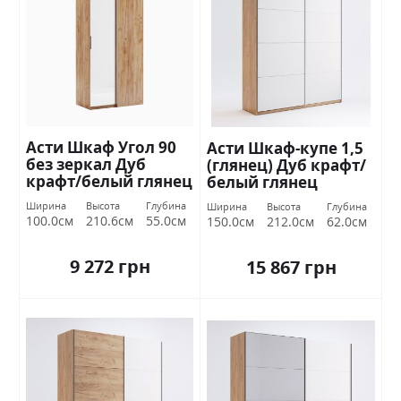
Асти Шкаф Угол 90
Асти Шкаф-купе 1,5
без зеркал Дуб
(глянец) Дуб крафт/
крафт/белый глянец
белый глянец
Миромарк
Миромарк
Ширина
Высота
Глубина
Ширина
Высота
Глубина
100.0см
210.6см
55.0см
150.0см
212.0см
62.0см
9 272 грн
15 867 грн