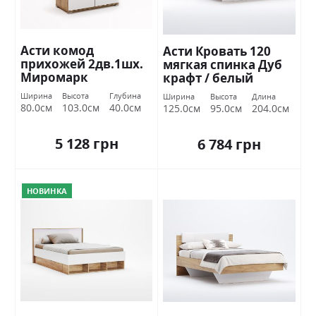
Асти комод
Асти Кровать 120
прихожей 2дв.1шх.
мягкая спинка Дуб
Миромарк
крафт / белый
глянец Миромарк
Ширина
Высота
Глубина
Ширина
Высота
Длина
80.0см
103.0см
40.0см
125.0см
95.0см
204.0см
5 128 грн
6 784 грн
НОВИНКА