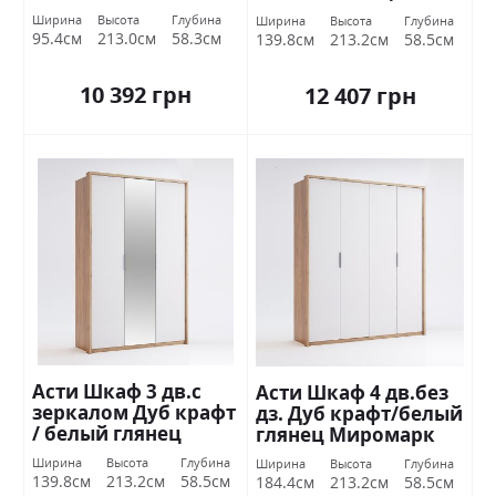
Миромарк
Миромарк
Ширина
Высота
Глубина
Ширина
Высота
Глубина
95.4см
213.0см
58.3см
139.8см
213.2см
58.5см
10 392 грн
12 407 грн
Асти Шкаф 3 дв.с
Асти Шкаф 4 дв.без
зеркалом Дуб крафт
дз. Дуб крафт/белый
/ белый глянец
глянец Миромарк
Миромарк
Ширина
Высота
Глубина
Ширина
Высота
Глубина
139.8см
213.2см
58.5см
184.4см
213.2см
58.5см