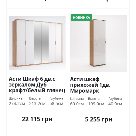
НОВИНКА
Асти Шкаф 6 дв.с
Асти шкаф
зеркалом Дуб
прихожей 1дв.
крафт/белый глянец
Миромарк
Миромарк
Ширина
Высота
Глубина
Ширина
Высота
Глубина
274.2см
213.2см
58.5см
60.0см
199.0см
40.0см
22 115 грн
5 255 грн