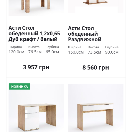
Асти Стол
Асти Стол
обеденный 1,2х0,65
обеденный
Дуб крафт / белый
Раздвижной
глянец Миромарк
трансформер 1,5х0,9
Ширина
Высота
Глубина
Ширина
Высота
Глубина
Дуб крафт / белый
120.0см
76.5см
65.0см
150.0см
73.5см
90.0см
глянец Миромарк
3 957 грн
8 560 грн
НОВИНКА