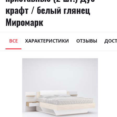
крафт / белый глянец
Миромарк
ВСЕ
ХАРАКТЕРИСТИКИ
ОТЗЫВЫ
ДОС
Skip
to
the
end
of
the
images
gallery