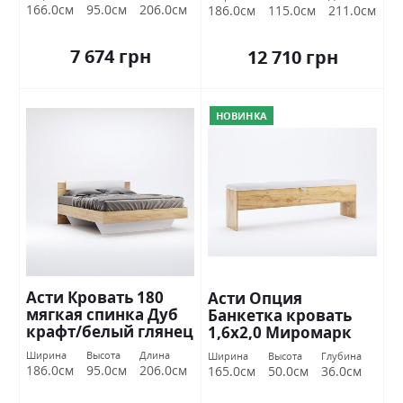
Миромарк
166.0см
95.0см
206.0см
186.0см
115.0см
211.0см
7 674 грн
12 710 грн
НОВИНКА
Асти Кровать 180
Асти Опция
мягкая спинка Дуб
Банкетка кровать
крафт/белый глянец
1,6х2,0 Миромарк
Миромарк
Ширина
Высота
Длина
Ширина
Высота
Глубина
186.0см
95.0см
206.0см
165.0см
50.0см
36.0см