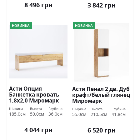
8 496 грн
3 842 грн
НОВИНКА
НОВИНКА
Асти Опция
Асти Пенал 2 дв. Дуб
Банкетка кровать
крафт/белый глянец
1,8х2,0 Миромарк
Миромарк
Ширина
Высота
Глубина
Ширина
Высота
Глубина
185.0см
50.0см
36.0см
55.0см
210.5см
41.8см
4 044 грн
6 520 грн