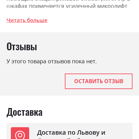
шкафах применяется усиленный микролифт
(вешка выездная). Размеры: Ширина 80.0см,
Читать больше
Высота 199.0см, Глубина 40.0см.
Фабрика:
Міромарк
Отзывы
Цвет (Фасад):
білий глянець
У этого товара отзывов пока нет.
Цвет (Корпус):
дуб крафт
Цвет материала
дуб крафт/білий глянець
ОСТАВИТЬ ОТЗЫВ
Стиль
мінімалізм, модерн
Материал
лакована ДСП
Доставка
Доставка по Львову и