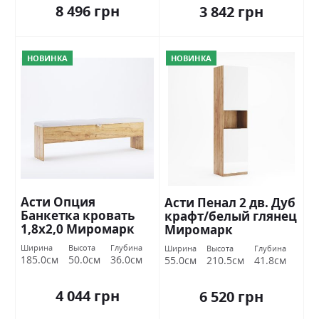
8 496 грн
3 842 грн
НОВИНКА
НОВИНКА
Асти Опция
Асти Пенал 2 дв. Дуб
Банкетка кровать
крафт/белый глянец
1,8х2,0 Миромарк
Миромарк
Ширина
Высота
Глубина
Ширина
Высота
Глубина
185.0см
50.0см
36.0см
55.0см
210.5см
41.8см
4 044 грн
6 520 грн