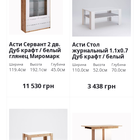
Асти Сервант 2 дв.
Асти Стол
Дуб крафт / белый
журнальный 1.1х0.7
глянец Миромарк
Дуб крафт / белый
глянец Миромарк
Ширина
Высота
Глубина
Ширина
Высота
Глубина
119.4см
192.1см
45.0см
110.0см
52.0см
70.0см
11 530 грн
3 438 грн