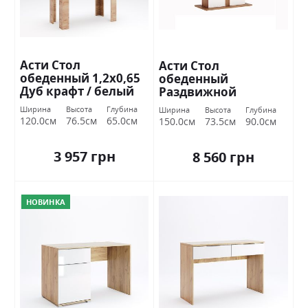
Асти Стол
Асти Стол
обеденный 1,2х0,65
обеденный
Дуб крафт / белый
Раздвижной
глянец Миромарк
трансформер 1,5х0,9
Ширина
Высота
Глубина
Ширина
Высота
Глубина
Дуб крафт / белый
120.0см
76.5см
65.0см
150.0см
73.5см
90.0см
глянец Миромарк
3 957 грн
8 560 грн
НОВИНКА