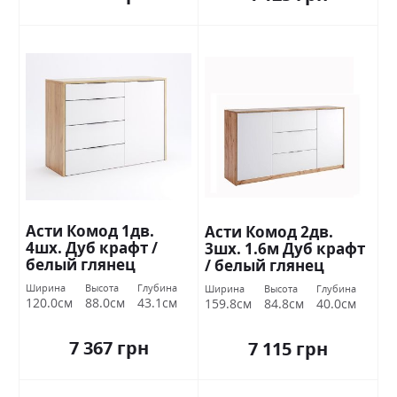
Асти Комод 1дв.
Асти Комод 2дв.
4шх. Дуб крафт /
3шх. 1.6м Дуб крафт
белый глянец
/ белый глянец
Миромарк
Миромарк
Ширина
Высота
Глубина
Ширина
Высота
Глубина
120.0см
88.0см
43.1см
159.8см
84.8см
40.0см
7 367 грн
7 115 грн