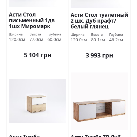
Асти Стол
Асти Стол туалетный
письменный 1дв
2 шх. Дуб крафт/
1шх Миромарк
белый глянец
Миромарк
Ширина
Высота
Глубина
Ширина
Высота
Глубина
120.0см
77.0см
60.0см
120.0см
80.1см
46.2см
5 104 грн
3 993 грн
Асти Тумба