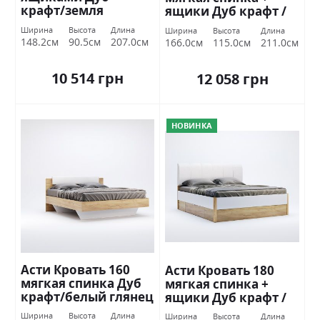
крафт/земля
ящики Дуб крафт /
Миромарк
белый глянец
Ширина
Высота
Длина
Ширина
Высота
Длина
Миромарк
148.2см
90.5см
207.0см
166.0см
115.0см
211.0см
10 514 грн
12 058 грн
НОВИНКА
Асти Кровать 160
Асти Кровать 180
мягкая спинка Дуб
мягкая спинка +
крафт/белый глянец
ящики Дуб крафт /
Миромарк
белый глянец
Ширина
Высота
Длина
Ширина
Высота
Длина