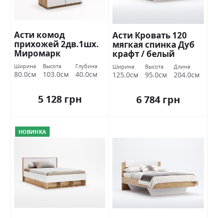
Асти комод
Асти Кровать 120
прихожей 2дв.1шх.
мягкая спинка Дуб
Миромарк
крафт / белый
глянец Миромарк
Ширина
Высота
Глубина
Ширина
Высота
Длина
80.0см
103.0см
40.0см
125.0см
95.0см
204.0см
5 128 грн
6 784 грн
НОВИНКА