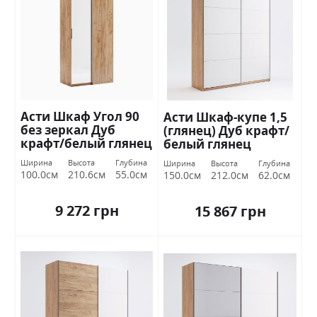
Асти Шкаф Угол 90
Асти Шкаф-купе 1,5
без зеркал Дуб
(глянец) Дуб крафт/
крафт/белый глянец
белый глянец
Миромарк
Миромарк
Ширина
Высота
Глубина
Ширина
Высота
Глубина
100.0см
210.6см
55.0см
150.0см
212.0см
62.0см
9 272 грн
15 867 грн