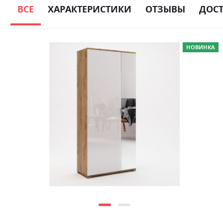
ВСЕ
ХАРАКТЕРИСТИКИ
ОТЗЫВЫ
ДОС
Skip
НОВИНКА
to
the
end
of
the
images
gallery