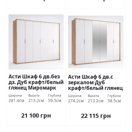
Асти Шкаф 6 дв.без
Асти Шкаф 6 дв.с
дз. Дуб крафт/белый
зеркалом Дуб
глянец Миромарк
крафт/белый глянец
Миромарк
Ширина
Высота
Глубина
Ширина
Высота
Глубина
281.4см
213.2см
59.5см
274.2см
213.2см
58.5см
21 100 грн
22 115 грн