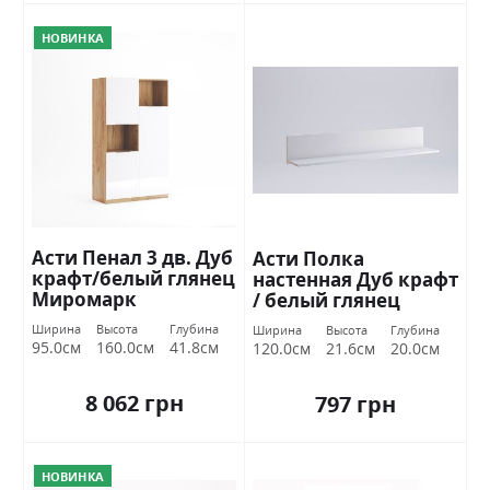
НОВИНКА
Асти Пенал 3 дв. Дуб
Асти Полка
крафт/белый глянец
настенная Дуб крафт
Миромарк
/ белый глянец
Миромарк
Ширина
Высота
Глубина
Ширина
Высота
Глубина
95.0см
160.0см
41.8см
120.0см
21.6см
20.0см
8 062 грн
797 грн
НОВИНКА