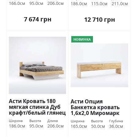
Миромарк
166.0см
95.0см
206.0см
186.0см
115.0см
211.0см
7 674 грн
12 710 грн
НОВИНКА
Асти Кровать 180
Асти Опция
мягкая спинка Дуб
Банкетка кровать
крафт/белый глянец
1,6х2,0 Миромарк
Миромарк
Ширина
Высота
Длина
Ширина
Высота
Глубина
186.0см
95.0см
206.0см
165.0см
50.0см
36.0см