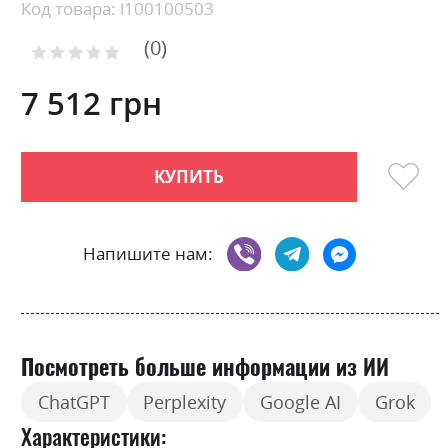
Skip
Код товара: l100100503
to
0
the
Рейтинг:
0
100
beginning
% of
of
7 512 грн
the
images
gallery
КУПИТЬ
Напишите нам:
Посмотреть больше информации из ИИ
ChatGPT
Perplexity
Google AI
Grok
Характеристики