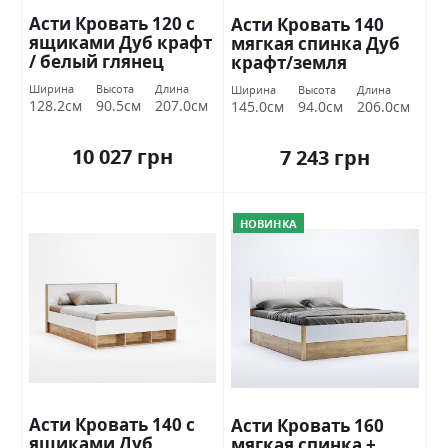
Асти Кровать 120 с
Асти Кровать 140
ящиками Дуб крафт
мягкая спинка Дуб
/ белый глянец
крафт/земля
Миромарк
Миромарк
Ширина
Высота
Длина
Ширина
Высота
Длина
128.2см
90.5см
207.0см
145.0см
94.0см
206.0см
10 027 грн
7 243 грн
НОВИНКА
Асти Кровать 140 с
Асти Кровать 160
ящиками Дуб
мягкая спинка +