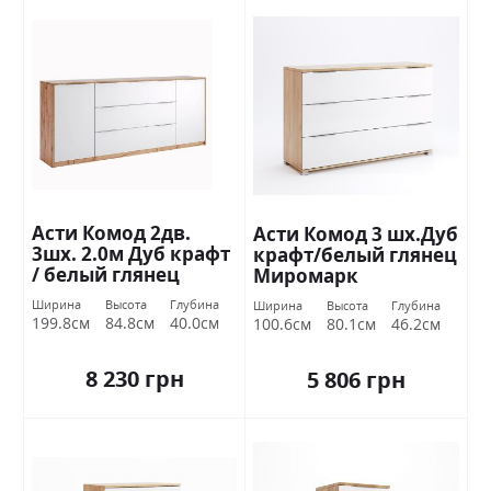
Асти Комод 2дв.
Асти Комод 3 шх.Дуб
3шх. 2.0м Дуб крафт
крафт/белый глянец
/ белый глянец
Миромарк
Миромарк
Ширина
Высота
Глубина
Ширина
Высота
Глубина
199.8см
84.8см
40.0см
100.6см
80.1см
46.2см
8 230 грн
5 806 грн