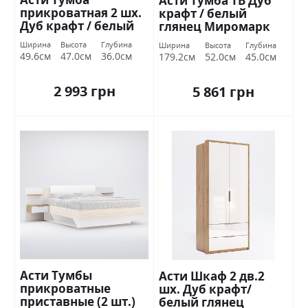
Асти Тумба ТВ Дуб
прикроватная 2 шх.
крафт / белый
Дуб крафт / белый
глянец Миромарк
глянец Миромарк
Ширина
Высота
Глубина
Ширина
Высота
Глубина
49.6см
47.0см
36.0см
179.2см
52.0см
45.0см
2 993 грн
5 861 грн
Асти Тумбы
Асти Шкаф 2 дв.2
прикроватные
шх. Дуб крафт/
приставные (2 шт.)
белый глянец