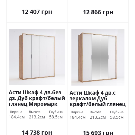
12 407 грн
12 866 грн
Асти Шкаф 4 дв.без
Асти Шкаф 4 дв.с
дз. Дуб крафт/белый
зеркалом Дуб
глянец Миромарк
крафт/белый глянец
Миромарк
Ширина
Высота
Глубина
Ширина
Высота
Глубина
184.4см
213.2см
58.5см
184.4см
213.2см
58.5см
14 738 грн
15 693 грн