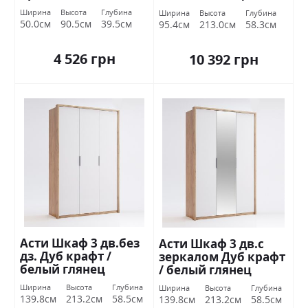
Дуб крафт / белый
Миромарк
Ширина
Высота
Глубина
Ширина
Высота
Глубина
глянец Миромарк
50.0см
90.5см
39.5см
95.4см
213.0см
58.3см
4 526 грн
10 392 грн
Асти Шкаф 3 дв.без
Асти Шкаф 3 дв.с
дз. Дуб крафт /
зеркалом Дуб крафт
белый глянец
/ белый глянец
Миромарк
Миромарк
Ширина
Высота
Глубина
Ширина
Высота
Глубина
139.8см
213.2см
58.5см
139.8см
213.2см
58.5см