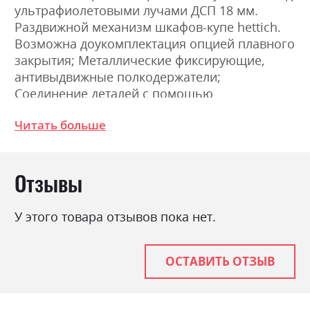
ультрафиолетовыми лучами ДСП 18 мм.
Раздвижной механизм шкафов-купе hettich.
Возможна доукомплектация опцией плавного
закрытия; Металлические фиксирующие,
антивыдвижные полкодержатели;
Соединение деталей с помощью
эксцентриковой стяжки (MINIFIX). Размеры:
Читать больше
Ширина 250.0см, Высота 211.0см, Глубина
61.5см.
Отзывы
Фабрика:
Міромарк
Цвет (Фасад):
дуб крафт/білий глянець
У этого товара отзывов пока нет.
Цвет (Корпус):
дуб крафт
Цвет материала
дуб крафт/білий глянець
ОСТАВИТЬ ОТЗЫВ
Стиль
мінімалізм, модерн
Материал
лакована ДСП