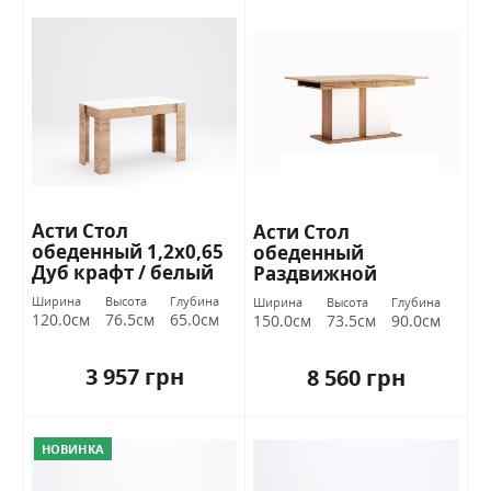
Асти Стол
Асти Стол
обеденный 1,2х0,65
обеденный
Дуб крафт / белый
Раздвижной
глянец Миромарк
трансформер 1,5х0,9
Ширина
Высота
Глубина
Ширина
Высота
Глубина
Дуб крафт / белый
120.0см
76.5см
65.0см
150.0см
73.5см
90.0см
глянец Миромарк
3 957 грн
8 560 грн
НОВИНКА