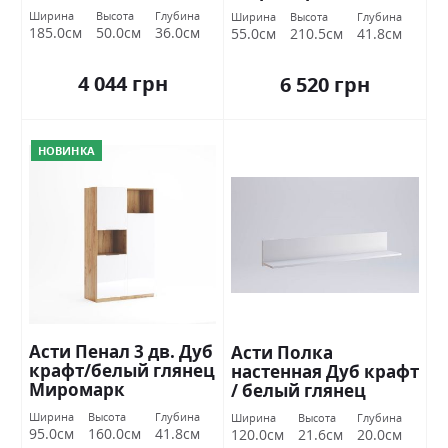
Ширина
Высота
Глубина
Ширина
Высота
Глубина
185.0см
50.0см
36.0см
55.0см
210.5см
41.8см
4 044 грн
6 520 грн
НОВИНКА
Асти Пенал 3 дв. Дуб
Асти Полка
крафт/белый глянец
настенная Дуб крафт
Миромарк
/ белый глянец
Миромарк
Ширина
Высота
Глубина
Ширина
Высота
Глубина
95.0см
160.0см
41.8см
120.0см
21.6см
20.0см