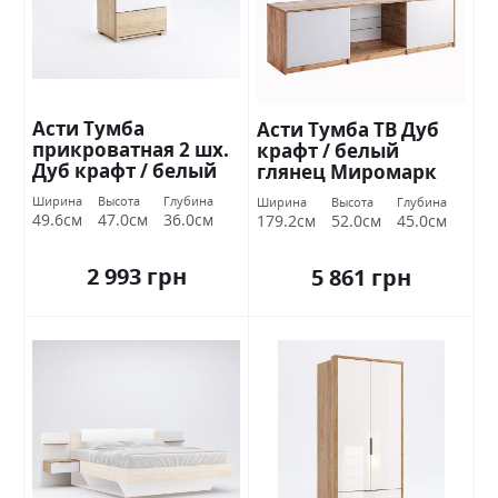
Асти Тумба
Асти Тумба ТВ Дуб
прикроватная 2 шх.
крафт / белый
Дуб крафт / белый
глянец Миромарк
глянец Миромарк
Ширина
Высота
Глубина
Ширина
Высота
Глубина
49.6см
47.0см
36.0см
179.2см
52.0см
45.0см
2 993 грн
5 861 грн