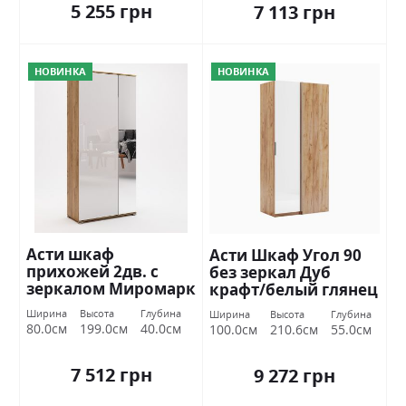
5 255 грн
7 113 грн
НОВИНКА
НОВИНКА
Асти шкаф
Асти Шкаф Угол 90
прихожей 2дв. с
без зеркал Дуб
зеркалом Миромарк
крафт/белый глянец
Миромарк
Ширина
Высота
Глубина
Ширина
Высота
Глубина
80.0см
199.0см
40.0см
100.0см
210.6см
55.0см
7 512 грн
9 272 грн