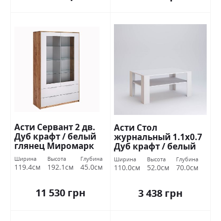
Асти Сервант 2 дв.
Асти Стол
Дуб крафт / белый
журнальный 1.1х0.7
глянец Миромарк
Дуб крафт / белый
глянец Миромарк
Ширина
Высота
Глубина
Ширина
Высота
Глубина
119.4см
192.1см
45.0см
110.0см
52.0см
70.0см
11 530 грн
3 438 грн