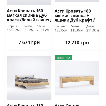
Асти Кровать 160
Асти Кровать 180
мягкая спинка Дуб
мягкая спинка +
крафт/белый глянец
ящики Дуб крафт /
Миромарк
белый глянец
Ширина
Высота
Длина
Ширина
Высота
Длина
Миромарк
166.0см
95.0см
206.0см
186.0см
115.0см
211.0см
7 674 грн
12 710 грн
НОВИНКА
Асти Кровать 180
Асти Опция