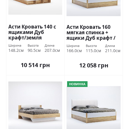
Асти Кровать 140 с
Асти Кровать 160
ящиками Дуб
мягкая спинка +
крафт/земля
ящики Дуб крафт /
Миромарк
белый глянец
Ширина
Высота
Длина
Ширина
Высота
Длина
Миромарк
148.2см
90.5см
207.0см
166.0см
115.0см
211.0см
10 514 грн
12 058 грн
НОВИНКА