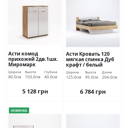
Асти комод
Асти Кровать 120
прихожей 2дв.1шх.
мягкая спинка Дуб
Миромарк
крафт / белый
глянец Миромарк
Ширина
Высота
Глубина
Ширина
Высота
Длина
80.0см
103.0см
40.0см
125.0см
95.0см
204.0см
5 128 грн
6 784 грн
НОВИНКА