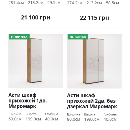
281.4см
213.2см
59.5см
274.2см
213.2см
58.5см
21 100 грн
22 115 грн
НОВИНКА
НОВИНКА
Асти шкаф
Асти шкаф
прихожей 1дв.
прихожей 2дв. без
Миромарк
дзеркал Миромарк
Ширина
Высота
Глубина
Ширина
Высота
Глубина
60.0см
199.0см
40.0см
80.0см
199.0см
40.0см