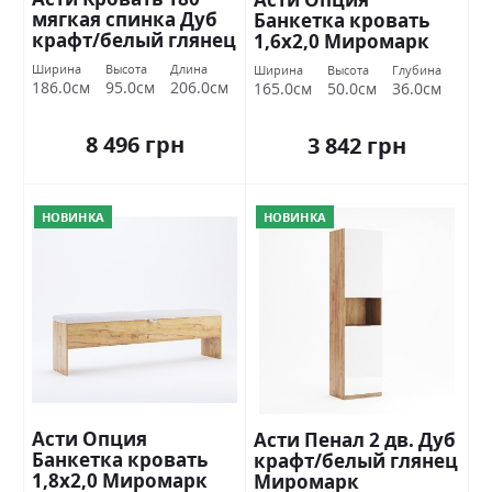
мягкая спинка Дуб
Банкетка кровать
крафт/белый глянец
1,6х2,0 Миромарк
Миромарк
Ширина
Высота
Длина
Ширина
Высота
Глубина
186.0см
95.0см
206.0см
165.0см
50.0см
36.0см
8 496 грн
3 842 грн
НОВИНКА
НОВИНКА
Асти Опция
Асти Пенал 2 дв. Дуб
Банкетка кровать
крафт/белый глянец
1,8х2,0 Миромарк
Миромарк