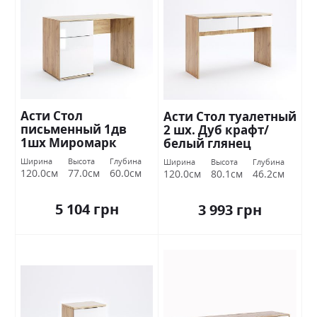
Асти Стол
Асти Стол туалетный
письменный 1дв
2 шх. Дуб крафт/
1шх Миромарк
белый глянец
Миромарк
Ширина
Высота
Глубина
Ширина
Высота
Глубина
120.0см
77.0см
60.0см
120.0см
80.1см
46.2см
5 104 грн
3 993 грн