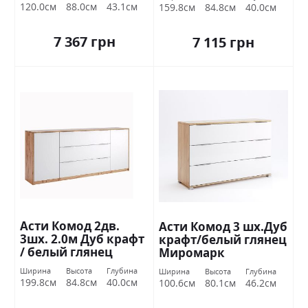
120.0см
88.0см
43.1см
159.8см
84.8см
40.0см
7 367 грн
7 115 грн
Асти Комод 2дв.
Асти Комод 3 шх.Дуб
3шх. 2.0м Дуб крафт
крафт/белый глянец
/ белый глянец
Миромарк
Миромарк
Ширина
Высота
Глубина
Ширина
Высота
Глубина
199.8см
84.8см
40.0см
100.6см
80.1см
46.2см