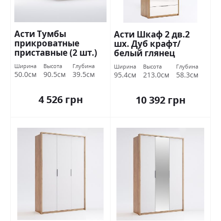
Асти Тумбы
Асти Шкаф 2 дв.2
прикроватные
шх. Дуб крафт/
приставные (2 шт.)
белый глянец
Дуб крафт / белый
Миромарк
Ширина
Высота
Глубина
Ширина
Высота
Глубина
глянец Миромарк
50.0см
90.5см
39.5см
95.4см
213.0см
58.3см
4 526 грн
10 392 грн