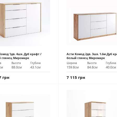
Комод 1дв. 4шх. Дуб крафт /
Асти Комод 2дв. 3шх. 1.6м Дуб кр
й глянец Миромарк
белый глянец Миромарк
а
Высота
Глубина
Ширина
Высота
Глубина
см
88.0см
43.1см
159.8см
84.8см
40.0см
7 грн
7 115 грн