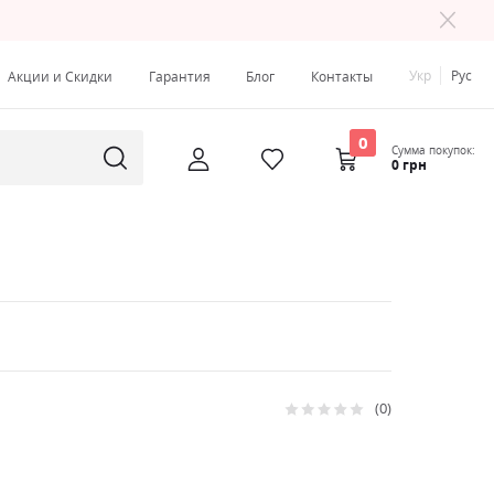
Укр
Рус
Акции и Скидки
Гарантия
Блог
Контакты
0
Сумма покупок:
0 грн
0
Рейтинг:
0
100
% of