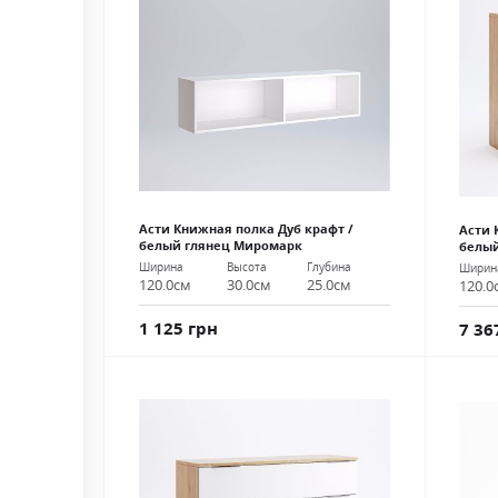
Асти Книжная полка Дуб крафт /
Асти 
белый глянец Миромарк
белы
Ширина
Высота
Глубина
Ширин
120.0см
30.0см
25.0см
120.0
1 125 грн
7 36