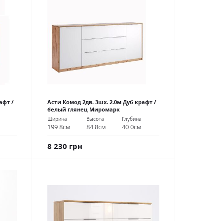
афт /
Асти Комод 2дв. 3шх. 2.0м Дуб крафт /
белый глянец Миромарк
Ширина
Высота
Глубина
199.8см
84.8см
40.0см
8 230 грн