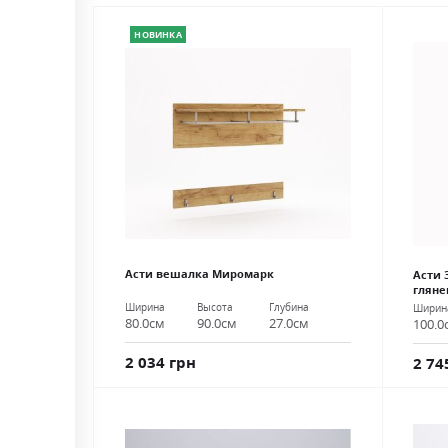
НОВИНКА
Асти вешалка Миромарк
Асти 
глян
Ширина
Высота
Глубина
Ширин
80.0см
90.0см
27.0см
100.0
2 034 грн
2 74