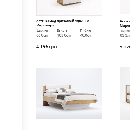
Асти комод прихожей 1дв.1шх.
Асти 
Миромарк
Миро
Ширина
Высота
Глубина
Ширин
60.0см
103.0см
40.0см
80.0с
4 199 грн
5 12