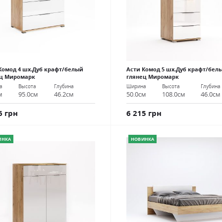
Комод 4 шх.Дуб крафт/белый
Асти Комод 5 шх.Дуб крафт/бел
ец Миромарк
глянец Миромарк
а
Высота
Глубина
Ширина
Высота
Глубина
м
95.0см
46.2см
50.0см
108.0см
46.0см
6 грн
6 215 грн
ИНКА
НОВИНКА