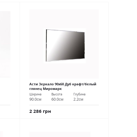
Асти Зеркало 90х60 Дуб крафт/белый
глянец Миромарк
Ширина
Высота
Глубина
90.0см
60.0см
2.2см
2 286 грн