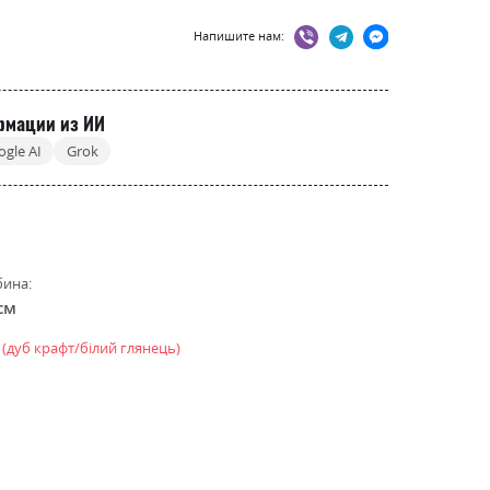
Напишите нам:
рмации из ИИ
ogle AI
Grok
бина:
см
і (дуб крафт/білий глянець)