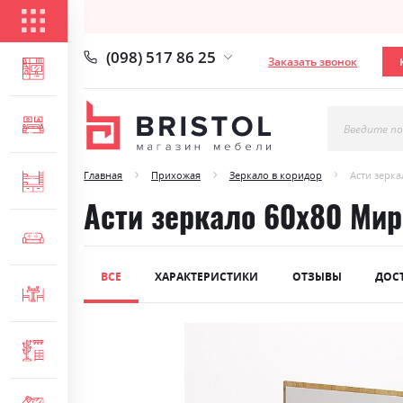
КАТАЛОГ ТОВАРОВ
(098) 517 86 25
Заказать звонок
ГОСТИНАЯ
СПАЛЬНЯ
Введите по
Главная
Прихожая
Зеркало в коридор
Асти зерк
ДЕТСКАЯ
Асти зеркало 60х80 Ми
МЯГКАЯ МЕБЕЛЬ
ВСЕ
ХАРАКТЕРИСТИКИ
ОТЗЫВЫ
ДОС
СТОЛЫ И СТУЛЬЯ
Skip
ПРИХОЖАЯ
to
the
end