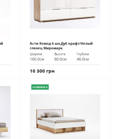
ый
Асти Комод 6 шх.Дуб крафт/белый
глянец Миромарк
Ширина
Высота
Глубина
160.0см
80.0см
46.0см
10 300 грн
НОВИНКА