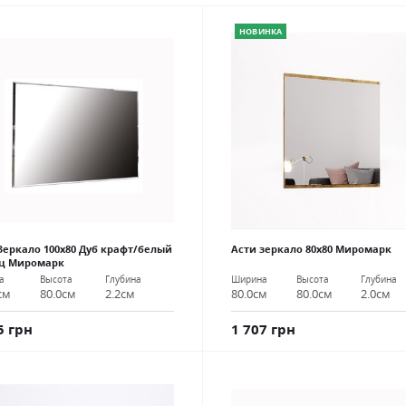
НОВИНКА
Зеркало 100х80 Дуб крафт/белый
Асти зеркало 80х80 Миромарк
ец Миромарк
Ширина
Высота
Глубина
а
Высота
Глубина
80.0см
80.0см
2.0см
см
80.0см
2.2см
1 707 грн
5 грн