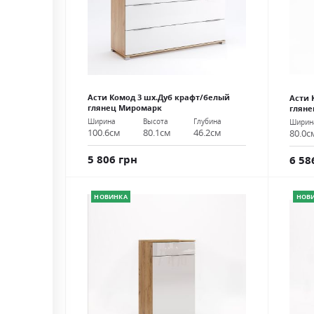
Асти Комод 3 шх.Дуб крафт/белый
Асти 
глянец Миромарк
глян
Ширина
Высота
Глубина
Ширин
100.6см
80.1см
46.2см
80.0с
5 806 грн
6 58
НОВИНКА
НОВ