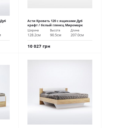
 Дуб
Асти Кровать 120 с ящиками Дуб
к
крафт / белый глянец Миромарк
Ширина
Высота
Длина
м
128.2см
90.5см
207.0см
10 027 грн