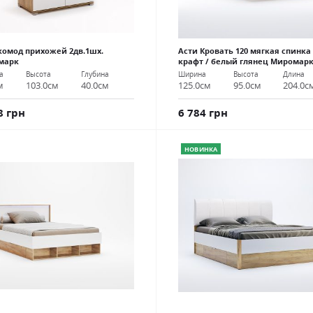
комод прихожей 2дв.1шх.
Асти Кровать 120 мягкая спинка
марк
крафт / белый глянец Миромар
а
Высота
Глубина
Ширина
Высота
Длина
м
103.0см
40.0см
125.0см
95.0см
204.0с
8 грн
6 784 грн
НОВИНКА