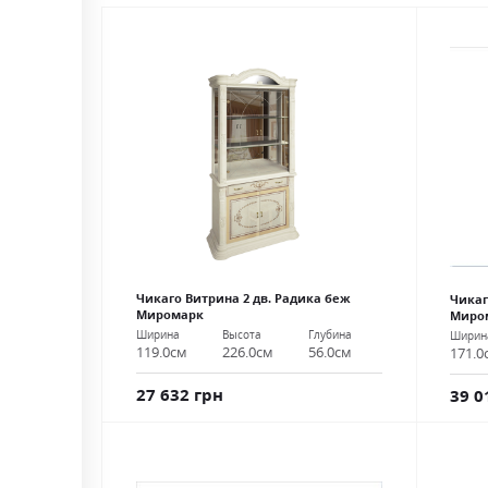
Чикаго Витрина 2 дв. Радика беж
Чикаг
Миромарк
Миро
Ширина
Высота
Глубина
Ширин
119.0см
226.0см
56.0см
171.0
27 632 грн
39 0