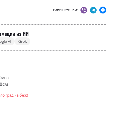
Напишите нам:
рмации из ИИ
ogle AI
Grok
бина:
.0см
аго (радіка беж)