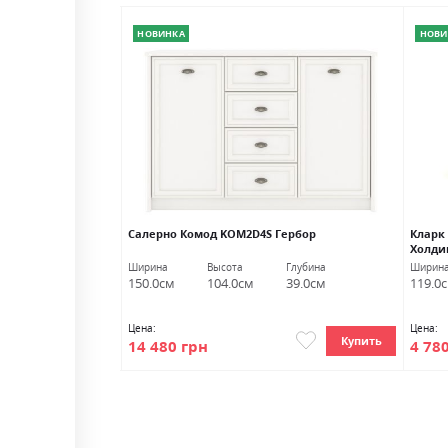
НОВИНКА
НОВИ
уб сонома/кашемир
Салерно Комод KOM2D4S Гербор
Кларк
Холди
Глубина
Ширина
Высота
Глубина
Ширин
40.5см
150.0см
104.0см
39.0см
119.0
Цена:
Цена:
Купить
Купить
14 480 грн
4 78