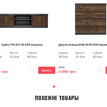
Тумба РТВ RTV 2D БРВ ​​Украина
Джули Комод KOM 4S/90 БРВ Укра
а
Высота
Глубина
Ширина
Высота
Глубина
см
42.0см
46.5см
90.0см
91.0см
40.0см
Цена:
Купить
0 грн
4 890 грн
ПОХОЖИЕ ТОВАРЫ