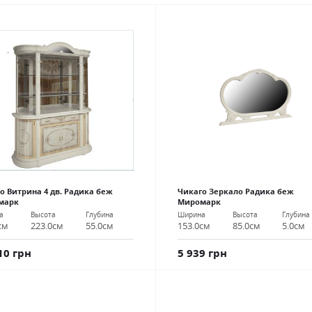
о Витрина 4 дв. Радика беж
Чикаго Зеркало Радика беж
марк
Миромарк
а
Высота
Глубина
Ширина
Высота
Глубина
см
223.0см
55.0см
153.0см
85.0см
5.0см
10 грн
5 939 грн