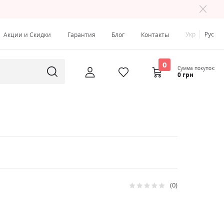
Укр
Рус
Акции и Скидки
Гарантия
Блог
Контакты
0
Сумма покупок:
0 грн
0
Рейтинг:
0
100
% of