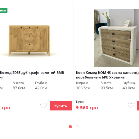
НКА
 Комод 2D3S дуб крафт золотой ВМВ
Коен Комод KOM 4S сосна каньон/
нг
корабельный БРВ Украина
а
Высота
Глубина
Ширина
Высота
Глубина
см
87.0см
42.0см
103.5см
93.5см
40.0см
Цена:
Купить
0 грн
9 560 грн