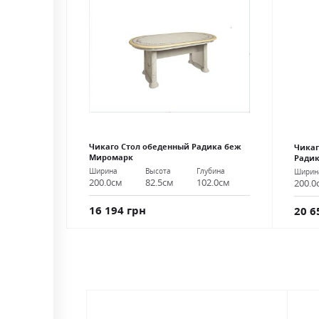
Чикаго Стол обеденный Радика беж
Чикаг
Миромарк
Ради
Ширина
Высота
Глубина
Ширин
200.0см
82.5см
102.0см
200.0
16 194 грн
20 6