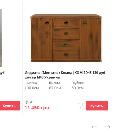
НОВИНКА
дуб
Индиана (Монтана) Комод JKOM 2D4S 130 дуб
Сантес Комод 
шутер БРВ Украина
Ширина
Высота
Глубина
Ширина
В
130.0см
87.0см
50.0см
155.0см
9
Цена:
Цена:
Купить
Купить
11 450 грн
5 922 грн