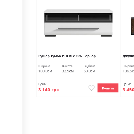
П) Гербор
Вушер Тумба РТВ RTV 1SW Гербор
Джули 
Глубина
Ширина
Высота
Глубина
Ширин
57.0см
100.0см
32.5см
50.0см
136.5
Цена:
Цена:
Купить
Купить
3 140 грн
3 45