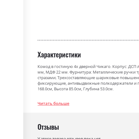
the
beginning
of
the
images
gallery
Характеристики
Комод в гостиную 4х дверной Чикаго. Корпус: ДС
мм, МДФ 22 мм. Фурнитура: Металлические ручки тр
стразами; Трехсоставляющие шариковые повышенн
фиксирующие, антивыдвижные полкодержатели и по
168.0см, Высота 85.0см, Глубина 53.0см.
Фабрика:
Міромарк
Читать больше
Цвет (Фасад):
радіка беж
Цвет (Корпус):
радіка беж
Отзывы
Цвет материала
радіка беж
У этого товара отзывов пока нет.