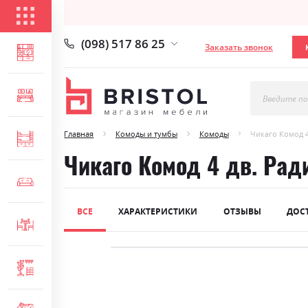
КАТАЛОГ ТОВАРОВ
(098) 517 86 25
Заказать звонок
ГОСТИНАЯ
СПАЛЬНЯ
Введите по
Главная
Комоды и тумбы
Комоды
Чикаго Комод 
ДЕТСКАЯ
Чикаго Комод 4 дв. Рад
МЯГКАЯ МЕБЕЛЬ
ВСЕ
ХАРАКТЕРИСТИКИ
ОТЗЫВЫ
ДОС
СТОЛЫ И СТУЛЬЯ
Skip
ПРИХОЖАЯ
to
the
end