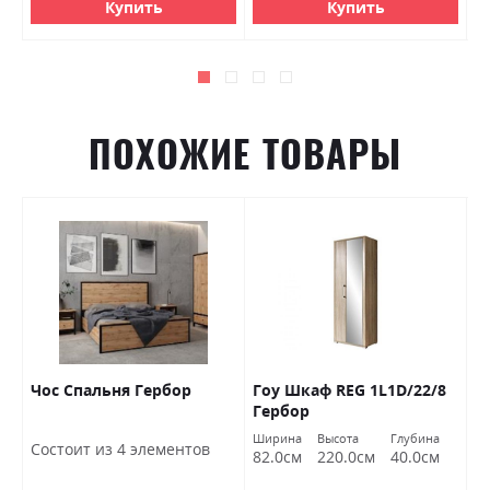
Купить
Купить
ПОХОЖИЕ ТОВАРЫ
Чос Спальня Гербор
Гоу Шкаф REG 1L1D/22/8
Д
Гербор
а
Ширина
Высота
Глубина
Состоит из 4 элементов
С
82.0см
220.0см
40.0см