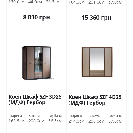
150.0см
44.0см
56.5см
104.0см
201.0см
57.0см
8 010 грн
15 360 грн
Коен Шкаф SZF 3D2S
Коен Шкаф SZF 4D2S
(МДФ) Гербор
(МДФ) Гербор
Ширина
Высота
Глубина
Ширина
Высота
Глубина
163.5см
208.0см
56.5см
214.0см
208.0см
57.0см