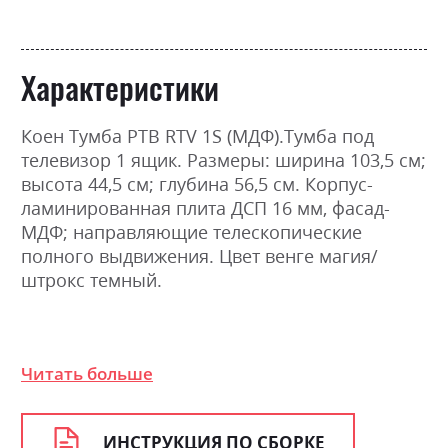
Характеристики
Коен Тумба РТВ RTV 1S (МДФ).Тумба под
телевизор 1 ящик. Размеры: ширина 103,5 см;
высота 44,5 см; глубина 56,5 см. Корпус-
ламинированная плита ДСП 16 мм, фасад-
МДФ; направляющие телескопические
полного выдвижения. Цвет венге магия/
штрокс темный.
Фабрика:
Гербор
Читать больше
Цвет (Фасад):
штрокс темний
Цвет (Корпус):
венге магія
ИНСТРУКЦИЯ ПО СБОРКЕ
Цвет материала
венге магія/штрокс темний