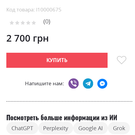
the
beginning
Код товара: l10000675
of
0
the
Рейтинг:
images
0
100
% of
gallery
2 700 грн
КУПИТЬ
Напишите нам:
Посмотреть больше информации из ИИ
ChatGPT
Perplexity
Google AI
Grok