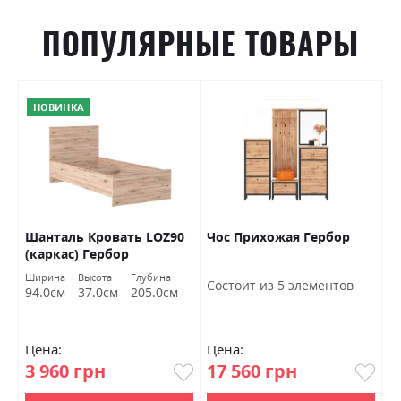
ПОПУЛЯРНЫЕ ТОВАРЫ
НОВИНКА
Шанталь Кровать LOZ90
Чос Прихожая Гербор
Ш
(каркас) Гербор
о
Ширина
Высота
Глубина
Ш
Состоит из 5 элементов
94.0см
37.0см
205.0см
7
Цена:
Цена:
Ц
3 960 грн
17 560 грн
4