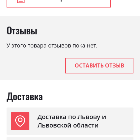
Стиль
класика, мінімалізм,
модерн, ретро
Материал
ламінована ДСП з МДФ
Отзывы
У этого товара отзывов пока нет.
ОСТАВИТЬ ОТЗЫВ
Доставка
Доставка по Львову и
Львовской области