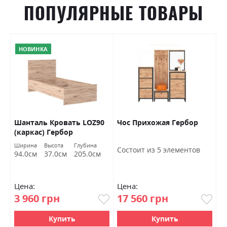
ПОПУЛЯРНЫЕ ТОВАРЫ
НОВИНКА
Шанталь Кровать LOZ90
Чос Прихожая Гербор
Ш
(каркас) Гербор
о
Ширина
Высота
Глубина
Ш
Состоит из 5 элементов
94.0см
37.0см
205.0см
7
Цена:
Цена:
Ц
3 960 грн
17 560 грн
4
Купить
Купить