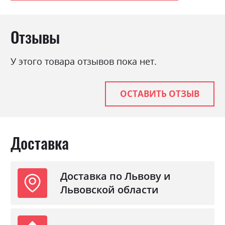
Стиль
класика, мінімалізм,
модерн, ретро
Материал
ламінована ДСП з МДФ
Отзывы
У этого товара отзывов пока нет.
ОСТАВИТЬ ОТЗЫВ
Доставка
Доставка по Львову и
Львовской области