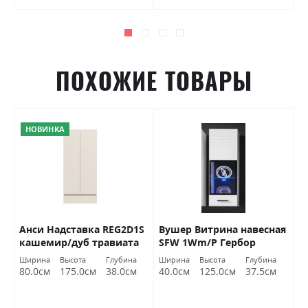
ПОХОЖИЕ ТОВАРЫ
НОВИНКА
Анси Надставка REG2D1S
Вушер Витрина навесная
В
кашемир/дуб травиата
SFW 1Wm/Р Гербор
с
Гербор
Ширина
Высота
Глубина
Ширина
Высота
Глубина
80.0см
175.0см
38.0см
40.0см
125.0см
37.5см