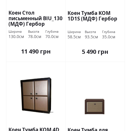
Коен Стол
Коен Тумба KOM
письменный BIU_130
1D1S (МДФ) Гербор
(МДФ) Гербор
Ширина
Высота
Глубина
Ширина
Высота
Глубина
130.0см
78.0см
70.0см
58.5см
93.5см
35.0см
11 490 грн
5 490 грн
Коен Тумба KOM 4D
Коен Тумба для