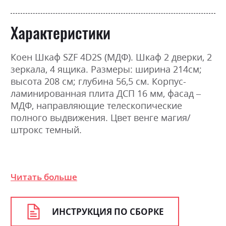
Характеристики
Коен Шкаф SZF 4D2S (МДФ). Шкаф 2 дверки, 2
зеркала, 4 ящика. Размеры: ширина 214см;
высота 208 см; глубина 56,5 см. Корпус-
ламинированная плита ДСП 16 мм, фасад –
МДФ, направляющие телескопические
полного выдвижения. Цвет венге магия/
штрокс темный.
Фабрика:
Гербор
Читать больше
Цвет (Фасад):
штрокс темний
Цвет (Корпус):
венге магія
ИНСТРУКЦИЯ ПО СБОРКЕ
Цвет материала
венге магія/штрокс темний