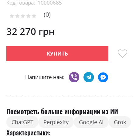
Skip
Код товара: l10000685
to
0
the
Рейтинг:
0
100
beginning
% of
of
32 270 грн
the
images
gallery
КУПИТЬ
Напишите нам:
Посмотреть больше информации из ИИ
ChatGPT
Perplexity
Google AI
Grok
Характеристики