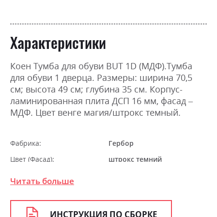
Характеристики
Коен Тумба для обуви BUT 1D (МДФ).Тумба
для обуви 1 дверца. Размеры: ширина 70,5
см; высота 49 см; глубина 35 см. Корпус-
ламинированная плита ДСП 16 мм, фасад –
МДФ. Цвет венге магия/штрокс темный.
Фабрика:
Гербор
Цвет (Фасад):
штрокс темний
Цвет (Корпус):
венге магія
Читать больше
Цвет материала
венге магія/штрокс темний
Стиль
класика, мінімалізм,
ИНСТРУКЦИЯ ПО СБОРКЕ
модерн, ретро