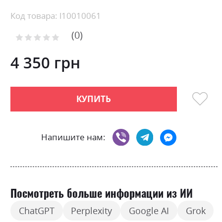
Skip
Код товара: l10010061
to
0
the
Рейтинг:
0
100
beginning
% of
of
4 350 грн
the
images
gallery
КУПИТЬ
Напишите нам:
Посмотреть больше информации из ИИ
ChatGPT
Perplexity
Google AI
Grok