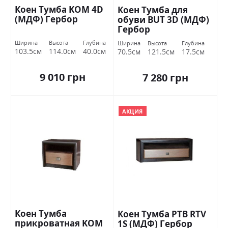
Коен Тумба KOM 4D
Коен Тумба для
(МДФ) Гербор
обуви BUT 3D (МДФ)
Гербор
Ширина
Высота
Глубина
Ширина
Высота
Глубина
103.5см
114.0см
40.0см
70.5см
121.5см
17.5см
9 010 грн
7 280 грн
АКЦИЯ
Коен Тумба
Коен Тумба РТВ RTV
прикроватная KOM
1S (МДФ) Гербор