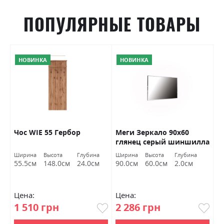
ПОПУЛЯРНЫЕ ТОВАРЫ
НОВИНКА
НОВИНКА
Чос WIE 55 Гербор
Меги Зеркало 90х60
П
глянец серый шиншилла
к
Миромарк
Ширина
Высота
Глубина
Ширина
Высота
Глубина
Ш
55.5см
148.0см
24.0см
90.0см
60.0см
2.0см
8
Цена:
Цена:
Ц
1 510 грн
2 286 грн
1