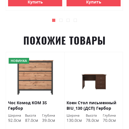
Купить
Купить
ПОХОЖИЕ ТОВАРЫ
НОВИНКА
Чос Комод KOM 3S
Коен Стол письменный
В
Гербор
BIU_130 (ДСП) Гербор
с
Ширина
Высота
Глубина
Ширина
Высота
Глубина
92.0см
87.0см
39.0см
130.0см
78.0см
70.0см