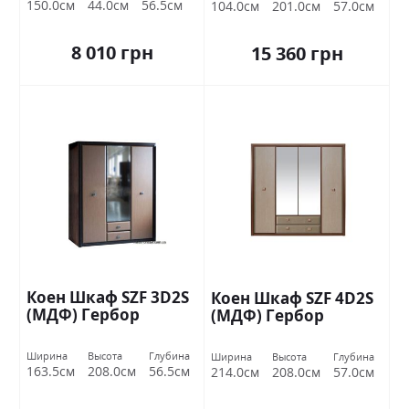
150.0см
44.0см
56.5см
104.0см
201.0см
57.0см
8 010 грн
15 360 грн
Коен Шкаф SZF 3D2S
Коен Шкаф SZF 4D2S
(МДФ) Гербор
(МДФ) Гербор
Ширина
Высота
Глубина
Ширина
Высота
Глубина
163.5см
208.0см
56.5см
214.0см
208.0см
57.0см