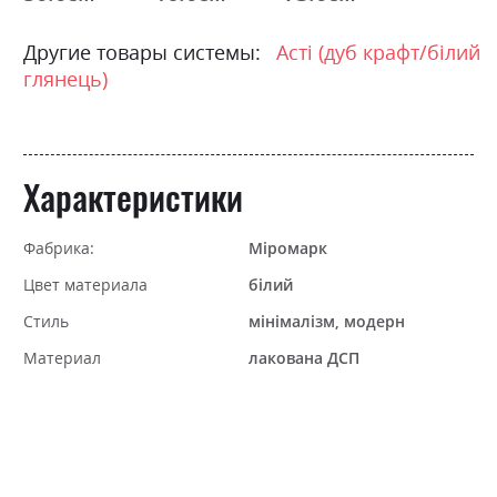
Другие товары системы:
Асті (дуб крафт/білий
глянець)
Характеристики
Фабрика:
Міромарк
Цвет материала
білий
Стиль
мінімалізм, модерн
Материал
лакована ДСП