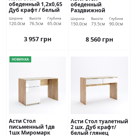
обеденный 1,2х0,65
обеденный
Дуб крафт / белый
Раздвижной
глянец Миромарк
трансформер 1,5х0,9
Ширина
Высота
Глубина
Ширина
Высота
Глубина
Дуб крафт / белый
120.0см
76.5см
65.0см
150.0см
73.5см
90.0см
глянец Миромарк
3 957 грн
8 560 грн
НОВИНКА
Асти Стол
Асти Стол туалетный
письменный 1дв
2 шх. Дуб крафт/
1шх Миромарк
белый глянец