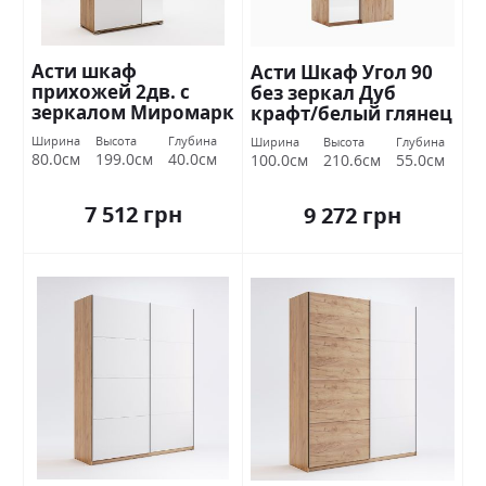
Асти шкаф
Асти Шкаф Угол 90
прихожей 2дв. с
без зеркал Дуб
зеркалом Миромарк
крафт/белый глянец
Миромарк
Ширина
Высота
Глубина
Ширина
Высота
Глубина
80.0см
199.0см
40.0см
100.0см
210.6см
55.0см
7 512 грн
9 272 грн