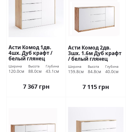
Асти Комод 1дв.
Асти Комод 2дв.
4шх. Дуб крафт /
3шх. 1.6м Дуб крафт
белый глянец
/ белый глянец
Миромарк
Миромарк
Ширина
Высота
Глубина
Ширина
Высота
Глубина
120.0см
88.0см
43.1см
159.8см
84.8см
40.0см
7 367 грн
7 115 грн