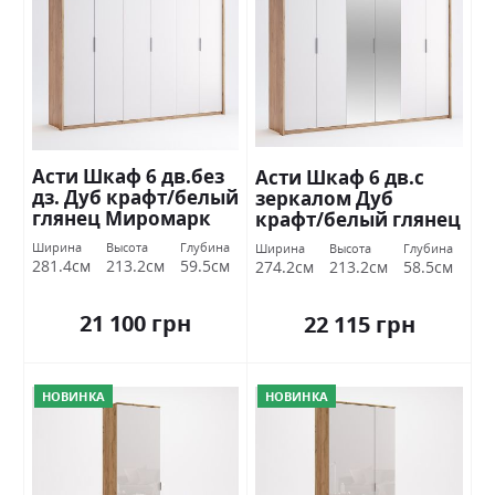
Асти Шкаф 6 дв.без
Асти Шкаф 6 дв.с
дз. Дуб крафт/белый
зеркалом Дуб
глянец Миромарк
крафт/белый глянец
Миромарк
Ширина
Высота
Глубина
Ширина
Высота
Глубина
281.4см
213.2см
59.5см
274.2см
213.2см
58.5см
21 100 грн
22 115 грн
НОВИНКА
НОВИНКА