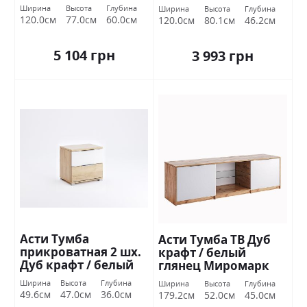
Миромарк
Ширина
Высота
Глубина
Ширина
Высота
Глубина
120.0см
77.0см
60.0см
120.0см
80.1см
46.2см
5 104 грн
3 993 грн
Асти Тумба
Асти Тумба ТВ Дуб
прикроватная 2 шх.
крафт / белый
Дуб крафт / белый
глянец Миромарк
глянец Миромарк
Ширина
Высота
Глубина
Ширина
Высота
Глубина
49.6см
47.0см
36.0см
179.2см
52.0см
45.0см