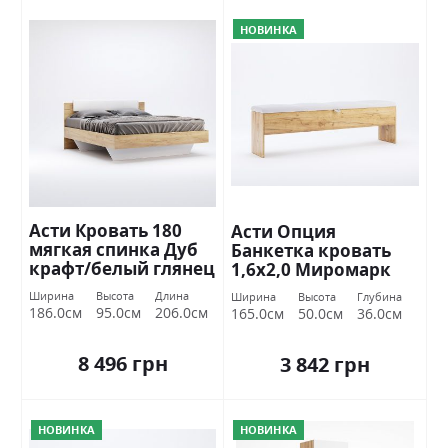
НОВИНКА
Асти Кровать 180
Асти Опция
мягкая спинка Дуб
Банкетка кровать
крафт/белый глянец
1,6х2,0 Миромарк
Миромарк
Ширина
Высота
Длина
Ширина
Высота
Глубина
186.0см
95.0см
206.0см
165.0см
50.0см
36.0см
8 496 грн
3 842 грн
НОВИНКА
НОВИНКА