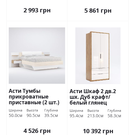
2 993 грн
5 861 грн
Асти Тумбы
Асти Шкаф 2 дв.2
прикроватные
шх. Дуб крафт/
приставные (2 шт.)
белый глянец
Дуб крафт / белый
Миромарк
Ширина
Высота
Глубина
Ширина
Высота
Глубина
глянец Миромарк
50.0см
90.5см
39.5см
95.4см
213.0см
58.3см
4 526 грн
10 392 грн