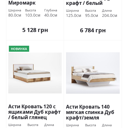
Миромарк
крафт / белый
глянец Миромарк
Ширина
Высота
Глубина
Ширина
Высота
Длина
80.0см
103.0см
40.0см
125.0см
95.0см
204.0см
5 128 грн
6 784 грн
НОВИНКА
Асти Кровать 120 с
Асти Кровать 140
ящиками Дуб крафт
мягкая спинка Дуб
/ белый глянец
крафт/земля
Миромарк
Миромарк
Ширина
Высота
Длина
Ширина
Высота
Длина