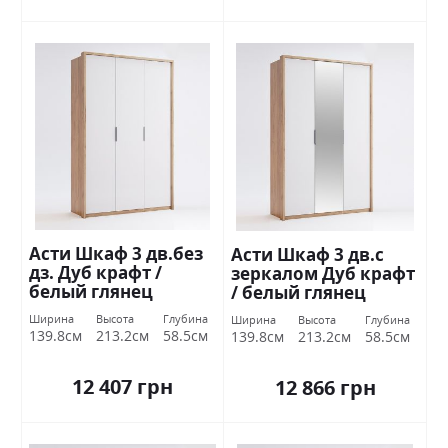
Асти Шкаф 3 дв.без
Асти Шкаф 3 дв.с
дз. Дуб крафт /
зеркалом Дуб крафт
белый глянец
/ белый глянец
Миромарк
Миромарк
Ширина
Высота
Глубина
Ширина
Высота
Глубина
139.8см
213.2см
58.5см
139.8см
213.2см
58.5см
12 407 грн
12 866 грн