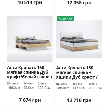
10 514 грн
12 058 грн
НОВИНКА
Асти Кровать 160
Асти Кровать 180
мягкая спинка Дуб
мягкая спинка +
крафт/белый глянец
ящики Дуб крафт /
Миромарк
белый глянец
Ширина
Высота
Длина
Ширина
Высота
Длина
Миромарк
166.0см
95.0см
206.0см
186.0см
115.0см
211.0см
7 674 грн
12 710 грн