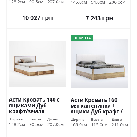
128.2см
90.5см
207.0см
145.0см
94.0см
206.0см
10 027 грн
7 243 грн
НОВИНКА
Асти Кровать 140 с
Асти Кровать 160
ящиками Дуб
мягкая спинка +
крафт/земля
ящики Дуб крафт /
Миромарк
белый глянец
Ширина
Высота
Длина
Ширина
Высота
Длина
Миромарк
148.2см
90.5см
207.0см
166.0см
115.0см
211.0см