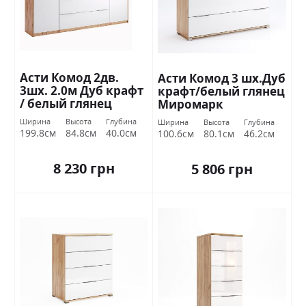
Асти Комод 2дв.
Асти Комод 3 шх.Дуб
3шх. 2.0м Дуб крафт
крафт/белый глянец
/ белый глянец
Миромарк
Миромарк
Ширина
Высота
Глубина
Ширина
Высота
Глубина
199.8см
84.8см
40.0см
100.6см
80.1см
46.2см
8 230 грн
5 806 грн