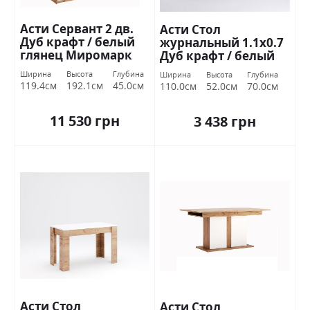
Асти Сервант 2 дв.
Асти Стол
Дуб крафт / белый
журнальный 1.1х0.7
глянец Миромарк
Дуб крафт / белый
глянец Миромарк
Ширина
Высота
Глубина
Ширина
Высота
Глубина
119.4см
192.1см
45.0см
110.0см
52.0см
70.0см
11 530 грн
3 438 грн
Асти Стол
Асти Стол