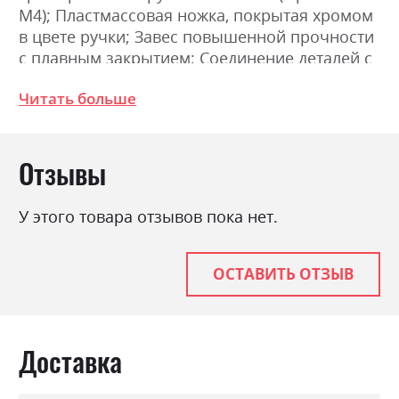
М4); Пластмассовая ножка, покрытая хромом
в цвете ручки; Завес повышенной прочности
с плавным закрытием; Соединение деталей с
помощью эксцентриковой стяжки (MINIFIX).
Читать больше
Размеры: Ширина 150.0см, Высота 240 см,
Глубина 61.5см.
Отзывы
Фабрика:
Міромарк
Цвет (Фасад):
білий глянець
У этого товара отзывов пока нет.
Цвет (Корпус):
білий
Цвет материала
білий глянець
ОСТАВИТЬ ОТЗЫВ
Стиль
мінімалізм, модерн
Материал
лакована ДСП
Доставка