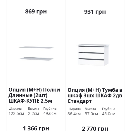
869 грн
931 грн
Опция (М+Н) Полки
Опция (М+Н) Тумба в
Длинные (2шт)
шкаф 3шх ШКАФ 2дв
ШКАФ-КУПЕ 2,5м
Стандарт
Стандарт
Ширина
Высота
Глубина
Ширина
Высота
Глубина
122.5см
2.2см
49.6см
86.4см
57.0см
45.0см
1 366 грн
2 770 грн