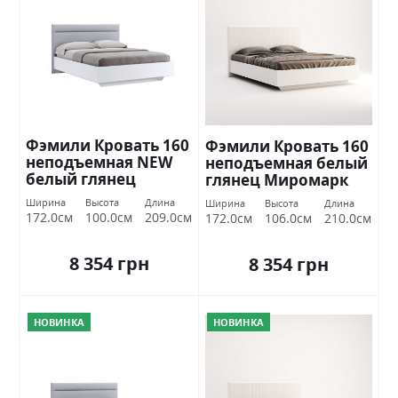
Фэмили Кровать 160
Фэмили Кровать 160
неподъемная NEW
неподъемная белый
белый глянец
глянец Миромарк
Миромарк
Ширина
Высота
Длина
Ширина
Высота
Длина
172.0см
100.0см
209.0см
172.0см
106.0см
210.0см
8 354 грн
8 354 грн
НОВИНКА
НОВИНКА