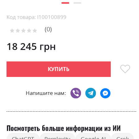
Skip
Код товара: l100100899
to
0
the
Рейтинг:
0
100
beginning
% of
of
18 245 грн
the
images
gallery
КУПИТЬ
Напишите нам:
Посмотреть больше информации из ИИ