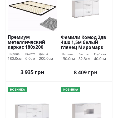
Премиум
Фемили Комод 2дв
металлический
4шх 1,5м белый
каркас 180х200
глянец Миромарк
Миромарк
Ширина
Высота
Длина
Ширина
Высота
Глубина
180.0см
6.0см
200.0см
150.0см
82.3см
40.0см
3 935 грн
8 409 грн
НОВИНКА
НОВИНКА