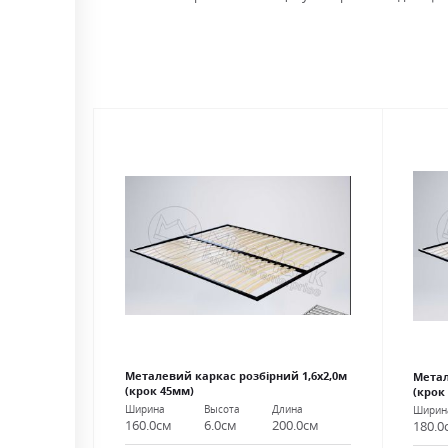
Металевий каркас розбірний 1,6х2,0м
Метал
(крок 45мм)
(крок
Ширина
Высота
Длина
Ширин
160.0см
6.0см
200.0см
180.0