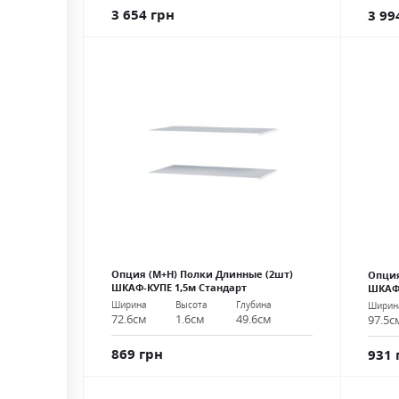
3 654 грн
3 99
Опция (М+Н) Полки Длинные (2шт)
Опция
ШКАФ-КУПЕ 1,5м Стандарт
ШКАФ-
Ширина
Высота
Глубина
Ширин
72.6см
1.6см
49.6см
97.5с
869 грн
931 