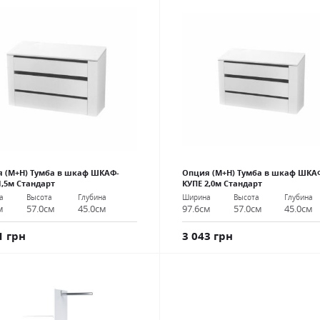
 (М+Н) Тумба в шкаф ШКАФ-
Опция (М+Н) Тумба в шкаф ШКА
1,5м Стандарт
КУПЕ 2,0м Стандарт
а
Высота
Глубина
Ширина
Высота
Глубина
м
57.0см
45.0см
97.6см
57.0см
45.0см
1 грн
3 043 грн