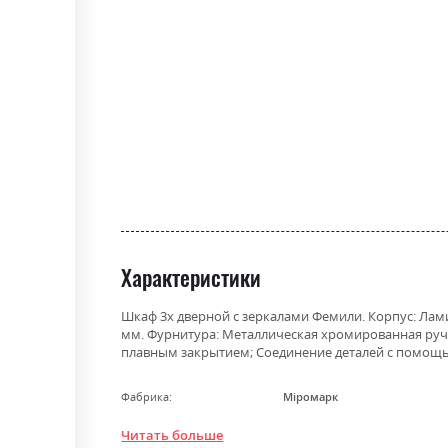
the
beginning
of
the
images
gallery
Характеристики
Шкаф 3х дверной с зеркалами Фемили. Корпус: Ла
мм. Фурнитура: Металлическая хромированная ручк
плавным закрытием; Соединение деталей с помощью 
Фабрика:
Міромарк
Цвет (Фасад):
білий глянець
Читать больше