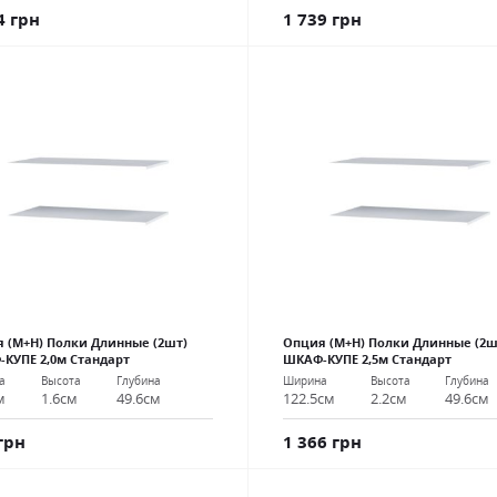
1 739 грн
4 грн
 (М+Н) Полки Длинные (2шт)
Опция (М+Н) Полки Длинные (2ш
КУПЕ 2,0м Стандарт
ШКАФ-КУПЕ 2,5м Стандарт
а
Высота
Глубина
Ширина
Высота
Глубина
м
1.6см
49.6см
122.5см
2.2см
49.6см
грн
1 366 грн