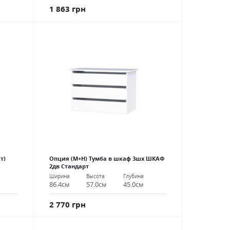
1 863 грн
т)
Опция (М+Н) Тумба в шкаф 3шх ШКАФ
2дв Стандарт
Ширина
Высота
Глубина
86.4см
57.0см
45.0см
2 770 грн