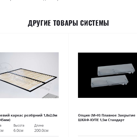
ДРУГИЕ ТОВАРЫ СИСТЕМЫ
евий каркас розбірний 1,8х2,0м
Опция (М+Н) Плавное Закрытие
 45мм)
ШКАФ-КУПЕ 1,5м Стандарт
а
Высота
Длина
см
6.0см
200.0см