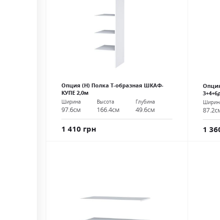
Опция (Н) Полка Т-образная ШКАФ-
Опция
КУПЕ 2,0м
3+4+6
Ширина
Высота
Глубина
Ширин
97.6см
166.4см
49.6см
87.2с
1 410 грн
1 36