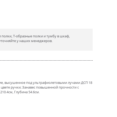
полки, Т-образные полки и тумбу в шкаф,
точняйте у наших менеджеров.
тие, высушенное под ультрафиолетовыми лучами ДСП 18
в цвете ручки; Занавес повышенной прочности с
10.4см, Глубина 54.6см.