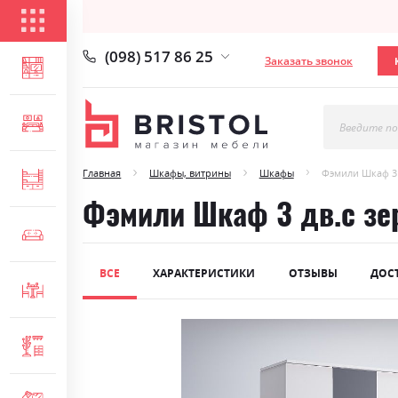
КАТАЛОГ ТОВАРОВ
(098) 517 86 25
Заказать звонок
ГОСТИНАЯ
СПАЛЬНЯ
Введите по
Главная
Шкафы, витрины
Шкафы
Фэмили Шкаф 3
ДЕТСКАЯ
Фэмили Шкаф 3 дв.с зе
МЯГКАЯ МЕБЕЛЬ
ВСЕ
ХАРАКТЕРИСТИКИ
ОТЗЫВЫ
ДОС
СТОЛЫ И СТУЛЬЯ
Skip
ПРИХОЖАЯ
to
the
end