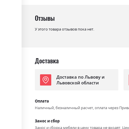
Цвет (Корпус):
білий
Цвет материала
білий глянець
Отзывы
Стиль
мінімалізм, модерн
У этого товара отзывов пока нет.
Материал
лакована ДСП
Доставка
Доставка по Львову и
Львовской области
Оплата
Наличный, безналичный расчет, оплата через Прив
Занос и сбор
Занос и сборка мебели в цену товара не входят. Цен