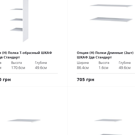
 (Н) Полка Т-образный ШКАФ
Опция (Н) Полки Длинные (2шт)
дв Стандарт
ШКАФ 2дв Стандарт
а
Высота
Глубина
Ширина
Высота
Глубина
м
170.6см
49.6см
86.4см
1.6см
49.6см
0 грн
705 грн