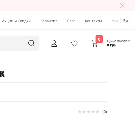
Укр
Рус
Акции и Скидки
Гарантия
Блог
Контакты
0
Сумма покупок:
0 грн
к
0
Рейтинг:
0
100
% of