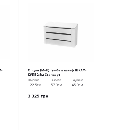
Ф-
Опция (М+Н) Тумба в шкаф ШКАФ-
КУПЕ 2,5м Стандарт
Ширина
Высота
Глубина
122.5см
57.0см
45.0см
3 325 грн