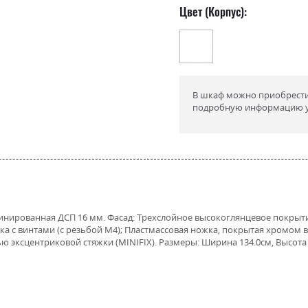
Цвет (Корпус):
В шкаф можно приобрести 
подробную информацию у
минированная ДСП 16 мм. Фасад: Трехслойное высокоглянцевое покры
а с винтами (с резьбой М4); Пластмассовая ножка, покрытая хромом 
эксцентриковой стяжки (MINIFIX). Размеры: Ширина 134.0см, Высота 2