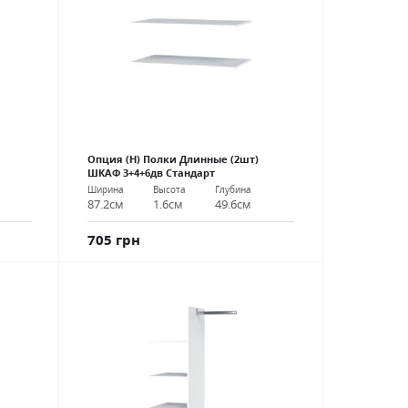
Опция (Н) Полки Длинные (2шт)
ШКАФ 3+4+6дв Стандарт
Ширина
Высота
Глубина
87.2см
1.6см
49.6см
705 грн