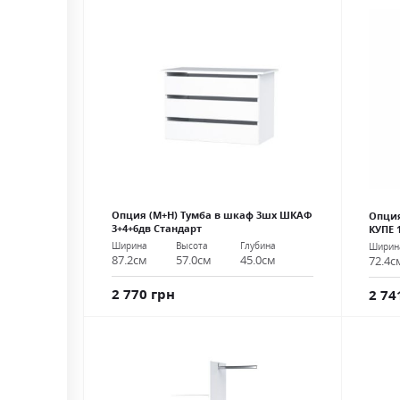
Опция (М+Н) Тумба в шкаф 3шх ШКАФ
Опция
3+4+6дв Стандарт
КУПЕ 
Ширина
Высота
Глубина
Ширин
87.2см
57.0см
45.0см
72.4с
2 770 грн
2 74