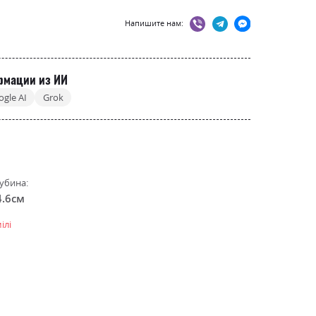
Напишите нам:
рмации из ИИ
ogle AI
Grok
убина:
4.6см
ілі