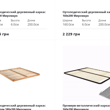
едический деревянный каркас
Ортопедический деревянный к
00 Миромарк
160х200 Миромарк
а
Высота
Длина
Ширина
Высота
Длина
см
6.0см
200.0см
160.0см
6.0см
200.0с
5 грн
2 229 грн
едический деревянный каркас
Премиум металлический карка
ум 180х200 Миромарк
160х200 Миромарк