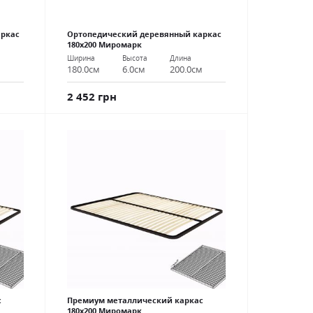
аркас
Ортопедический деревянный каркас
180х200 Миромарк
Ширина
Высота
Длина
м
180.0см
6.0см
200.0см
2 452 грн
с
Премиум металлический каркас
180х200 Миромарк