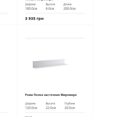
Ширина
Высота
Длина
м
180.0см
6.0см
200.0см
3 935 грн
Рома Полка настенная Миромарк
Ширина
Высота
Глубина
120.0см
22.0см
20.0см