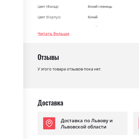
Цвет (Фасад):
білий глянець
Цвет (Корпус):
білий
Цвет материала
білий глянець
Читать больше
Стиль
мінімалізм, модерн
Материал
лакована ДСП
Отзывы
Ниша для белья
ні
У этого товара отзывов пока нет.
Спальное место
180х200
С матрасом
ні
С подставкой под матрас
ні
Доставка
Доставка по Львову и
Львовской области