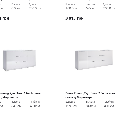
а
Высота
Длина
Ширина
Высота
Длина
см
6.0см
200.0см
160.0см
6.0см
200.0с
1 грн
3 815 грн
Комод 2дв. 3шх. 1.6м Белый
Рома Комод 2дв. 3шх. 2.0м Белый
ец Миромарк
глянец Миромарк
а
Высота
Глубина
Ширина
Высота
Глубина
см
84.8см
40.0см
199.8см
84.8см
40.0см