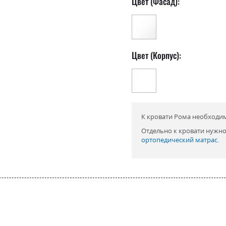
Цвет (Фасад):
Цвет (Корпус):
К кровати Рома необходим
Отдельно к кровати нужн
ортопедический матрас
.