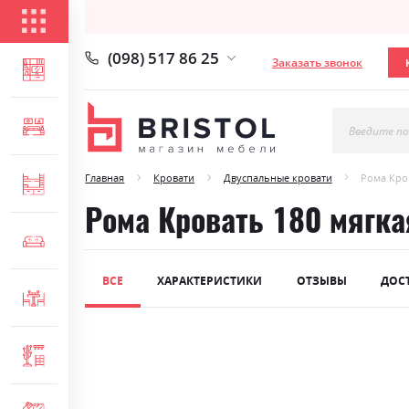
КАТАЛОГ ТОВАРОВ
(098) 517 86 25
Заказать звонок
ГОСТИНАЯ
СПАЛЬНЯ
Введите по
Главная
Кровати
Двуспальные кровати
Рома Кро
ДЕТСКАЯ
Рома Кровать 180 мягка
МЯГКАЯ МЕБЕЛЬ
ВСЕ
ХАРАКТЕРИСТИКИ
ОТЗЫВЫ
ДОС
СТОЛЫ И СТУЛЬЯ
Skip
ПРИХОЖАЯ
to
the
end