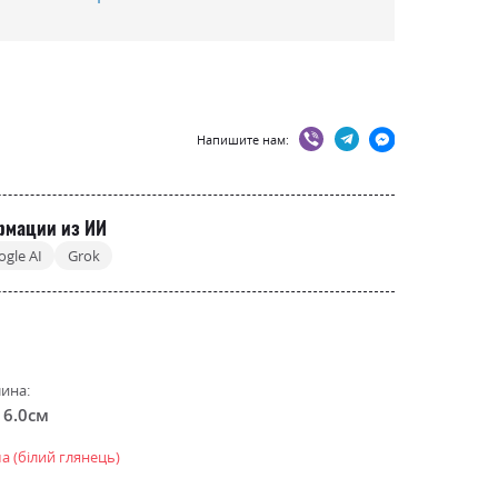
Напишите нам:
рмации из ИИ
ogle AI
Grok
ина:
16.0см
а (білий глянець)