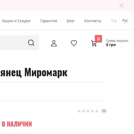
Укр
Рус
Акции и Скидки
Гарантия
Блог
Контакты
0
Сумма покупок:
0 грн
глянец Миромарк
0
Рейтинг:
0
100
% of
Т В НАЛИЧИИ