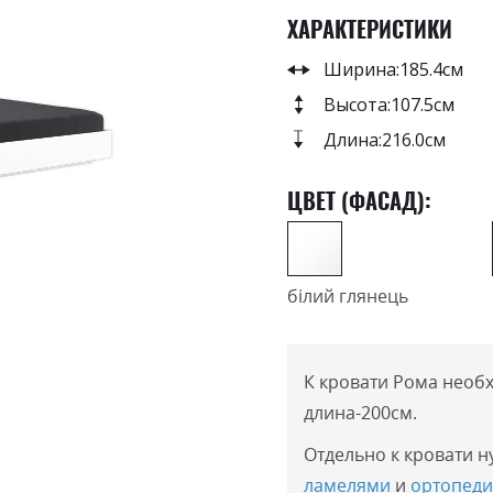
ХАРАКТЕРИСТИКИ
Ширина:
185.4см
Высота:
107.5см
Длина:
216.0см
ЦВЕТ (ФАСАД):
білий глянець
К кровати Рома необ
длина-200см.
Отдельно к кровати 
ламелями
и
ортопеди