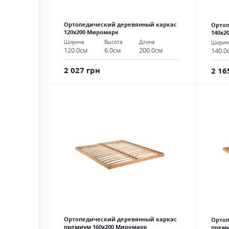
Ортопедический деревянный каркас
Ортоп
120х200 Миромарк
140х2
Ширина
Высота
Длина
Ширин
120.0см
6.0см
200.0см
140.0
2 027 грн
2 16
Ортопедический деревянный каркас
Ортоп
премиум 160х200 Миромарк
преми