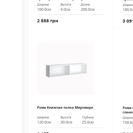
Ширина
Высота
Длина
Ширин
160.0см
6.0см
200.0см
180.0
2 888 грн
3 09
Рома Книжная полка Миромарк
Рома 
глян
Ширина
Высота
Глубина
Ширин
120.0см
30.0см
25.0см
159.8