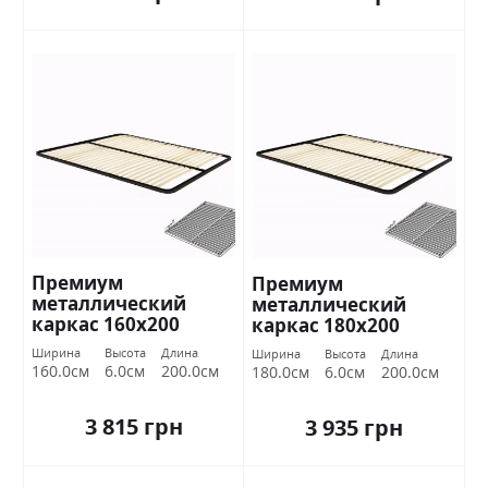
Премиум
Премиум
металлический
металлический
каркас 160х200
каркас 180х200
Миромарк
Миромарк
Ширина
Высота
Длина
Ширина
Высота
Длина
160.0см
6.0см
200.0см
180.0см
6.0см
200.0см
3 815 грн
3 935 грн