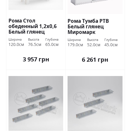
Рома Стол
Рома Тумба РТВ
обеденный 1,2х0,6
Белый глянец
Белый глянец
Миромарк
Миромарк
Ширина
Высота
Глубина
Ширина
Высота
Глубина
120.0см
76.5см
65.0см
179.0см
52.0см
45.0см
3 957 грн
6 261 грн