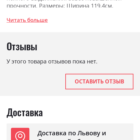
прочности. Размеры: Ширина 119.4см,
Высота 192.1см, Глубина 45.0см.
Читать больше
Фабрика:
Міромарк
Отзывы
Цвет (Фасад):
білий глянець
Цвет (Корпус):
білий
У этого товара отзывов пока нет.
Цвет материала
білий глянець
Стиль
мінімалізм, модерн
ОСТАВИТЬ ОТЗЫВ
Материал
лакована ДСП
Доставка
Доставка по Львову и