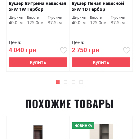
Вушер Витрина навесная
Вушер Пенал навесной
В
SFW 1W Гербор
SFW 1D Гербор
2
а
Ширина
Высота
Глубина
Ширина
Высота
Глубина
Ш
м
40.0см
125.0см
37.5см
40.0см
125.0см
37.5см
9
Цена:
Цена:
Ц
4 040 грн
2 750 грн
7
Купить
Купить
ПОХОЖИЕ ТОВАРЫ
НОВИНКА