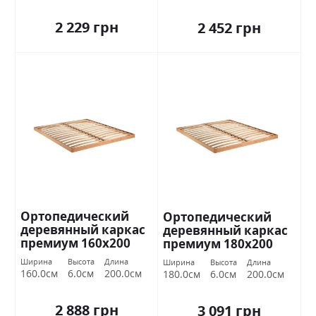
2 229 грн
2 452 грн
Ортопедический
Ортопедический
деревянный каркас
деревянный каркас
премиум 160х200
премиум 180х200
Миромарк
Миромарк
Ширина
Высота
Длина
Ширина
Высота
Длина
160.0см
6.0см
200.0см
180.0см
6.0см
200.0см
2 888 грн
3 091 грн