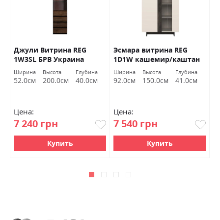
Джули Витрина REG
Эсмара витрина REG
С
1W3SL БРВ Украина
1D1W кашемир/каштан
1
арвадонная минк Гербор
т
Ширина
Высота
Глубина
Ширина
Высота
Глубина
Ш
Х
52.0см
200.0см
40.0см
92.0см
150.0см
41.0см
9
Цена:
Цена:
Ц
7 240 грн
7 540 грн
7
Купить
Купить