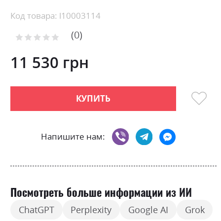
the
beginning
Код товара: l10003114
of
0
the
Рейтинг:
images
0
100
% of
gallery
11 530 грн
КУПИТЬ
Напишите нам:
Посмотреть больше информации из ИИ
ChatGPT
Perplexity
Google AI
Grok