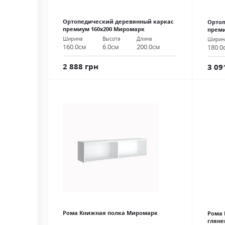
Ортопедический деревянный каркас
Ортоп
премиум 160х200 Миромарк
преми
Ширина
Высота
Длина
Ширин
160.0см
6.0см
200.0см
180.0
2 888 грн
3 09
Рома Книжная полка Миромарк
Рома 
глян