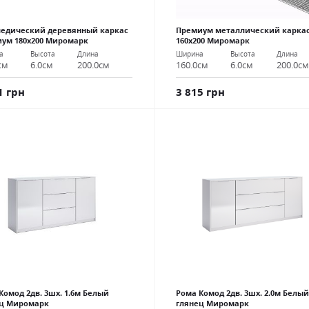
едический деревянный каркас
Премиум металлический карка
ум 180х200 Миромарк
160х200 Миромарк
а
Высота
Длина
Ширина
Высота
Длина
см
6.0см
200.0см
160.0см
6.0см
200.0с
1 грн
3 815 грн
Комод 2дв. 3шх. 1.6м Белый
Рома Комод 2дв. 3шх. 2.0м Белый
ец Миромарк
глянец Миромарк