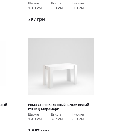
Ширина
Высота
Глубина
120.0см
22.0см
20.0см
797 грн
елый
Рома Стол обеденный 1,2х0,6 Белый
глянец Миромарк
Ширина
Высота
Глубина
120.0см
76.5см
65.0см
3 957 грн