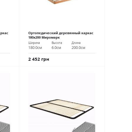
аркас
Ортопедический деревянный каркас
180х200 Миромарк
Ширина
Высота
Длина
м
180.0см
6.0см
200.0см
2 452 грн