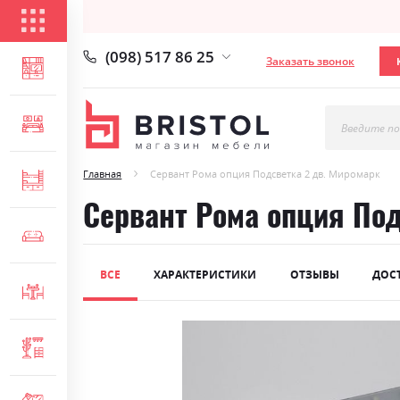
КАТАЛОГ ТОВАРОВ
(098) 517 86 25
Заказать звонок
ГОСТИНАЯ
СПАЛЬНЯ
Введите по
Главная
Сервант Рома опция Подсветка 2 дв. Миромарк
ДЕТСКАЯ
Сервант Рома опция Под
МЯГКАЯ МЕБЕЛЬ
ВСЕ
ХАРАКТЕРИСТИКИ
ОТЗЫВЫ
ДОС
СТОЛЫ И СТУЛЬЯ
Skip
ПРИХОЖАЯ
to
the
end