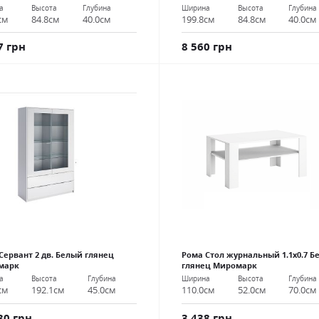
а
Высота
Глубина
Ширина
Высота
Глубина
см
84.8см
40.0см
199.8см
84.8см
40.0см
7 грн
8 560 грн
Сервант 2 дв. Белый глянец
Рома Стол журнальный 1.1х0.7 Б
марк
глянец Миромарк
а
Высота
Глубина
Ширина
Высота
Глубина
см
192.1см
45.0см
110.0см
52.0см
70.0см
30 грн
3 438 грн