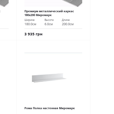
с
Премиум металлический каркас
180х200 Миромарк
Ширина
Высота
Длина
м
180.0см
6.0см
200.0см
3 935 грн
Рома Полка настенная Миромарк