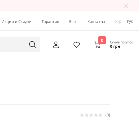
Укр
Рус
Акции и Скидки
Гарантия
Блог
Контакты
0
Сумма покупок:
0 грн
0
Рейтинг:
0
100
% of