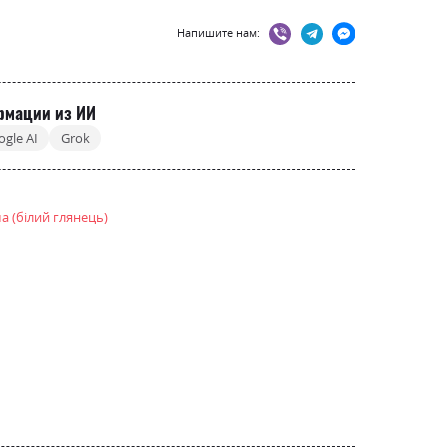
Напишите нам:
рмации из ИИ
ogle AI
Grok
а (білий глянець)