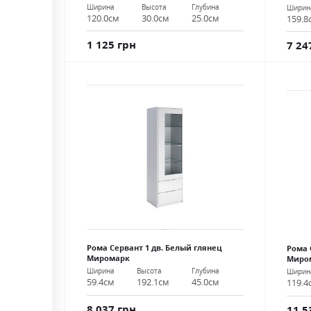
Ширина
Высота
Глубина
Ширин
120.0см
30.0см
25.0см
159.8
1 125 грн
7 24
Рома Сервант 1 дв. Белый глянец
Рома 
Миромарк
Миро
Ширина
Высота
Глубина
Ширин
59.4см
192.1см
45.0см
119.4
8 037 грн
11 5