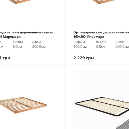
едический деревянный каркас
Ортопедический деревянный к
00 Миромарк
160х200 Миромарк
а
Высота
Длина
Ширина
Высота
Длина
см
6.0см
200.0см
160.0см
6.0см
200.0с
5 грн
2 229 грн