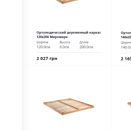
Ортопедический деревянный каркас
Ортоп
120х200 Миромарк
140х2
Ширина
Высота
Длина
Ширин
120.0см
6.0см
200.0см
140.0
2 027 грн
2 16