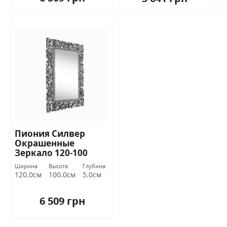
Пиония Силвер
Окрашенные
Зеркало 120-100
Миромарк
Ширина
Высота
Глубина
120.0см
100.0см
5.0см
6 509 грн