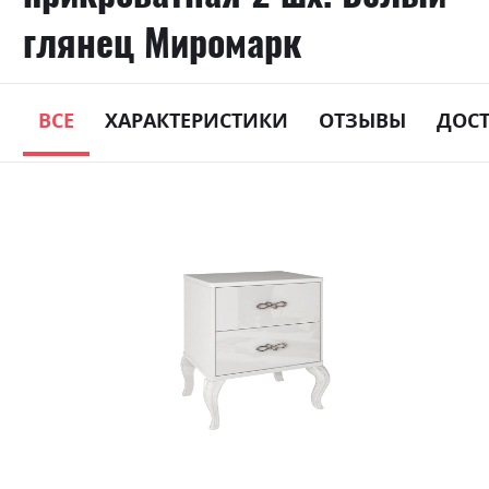
глянец Миромарк
ВСЕ
ХАРАКТЕРИСТИКИ
ОТЗЫВЫ
ДОС
Skip
to
the
end
of
the
images
gallery