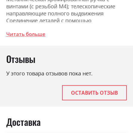
винтами (с резьбой М4); телескопические
направляющие полного выдвижения
Соединение деталей с помощью
эксцентриковой стяжки (MINIFIX) Размеры:
Читать больше
Ширина 55.0см, Высота 62.0см, Глубина
45.0см
Отзывы
Фабрика:
Міромарк
Цвет (Фасад):
білий глянець
У этого товара отзывов пока нет.
Цвет (Корпус):
білий глянець
Цвет материала
білий глянець
ОСТАВИТЬ ОТЗЫВ
Стиль
модерн
Материал
лакована ДСП
Доставка