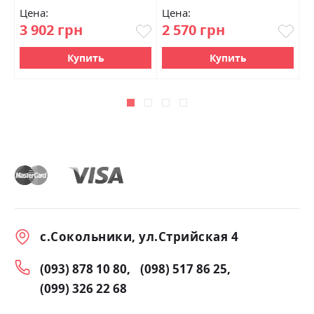
Цена:
Цена:
Ц
3 902 грн
2 570 грн
5
Купить
Купить
с.Сокольники, ул.Стрийская 4
(093) 878 10 80
(098) 517 86 25
(099) 326 22 68