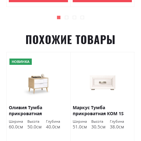
ПОХОЖИЕ ТОВАРЫ
НОВИНКА
Оливия Тумба
Маркус Тумба
Б
прикроватная
прикроватная КОМ 1S
п
2шх.Белый Глянец/Дуб
БРВ Украина
Ширина
Высота
Глубина
Ширина
Высота
Глубина
Ш
Кремона Миромарк
60.0см
50.0см
40.0см
51.0см
30.5см
38.0см
5