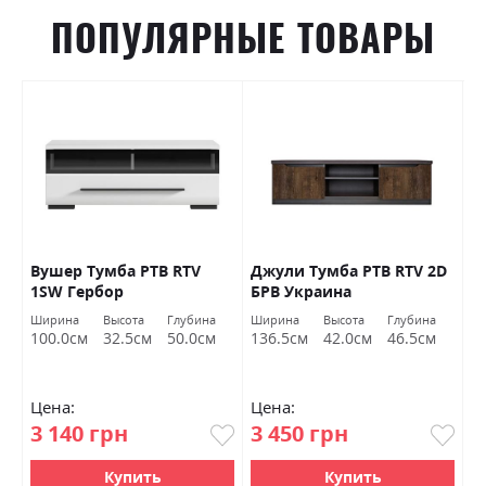
ПОПУЛЯРНЫЕ ТОВАРЫ
Вушер Тумба РТВ RTV
Джули Тумба РТВ RTV 2D
Д
1SW Гербор
БРВ ​​Украина
Б
Ширина
Высота
Глубина
Ширина
Высота
Глубина
Ш
100.0см
32.5см
50.0см
136.5см
42.0см
46.5см
9
Цена:
Цена:
Ц
3 140 грн
3 450 грн
4
Купить
Купить