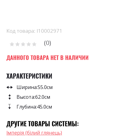
Skip
to
the
beginning
Код товара: l10002971
of
0
the
Рейтинг:
images
0
100
% of
gallery
ДАННОГО ТОВАРА НЕТ В НАЛИЧИИ
ХАРАКТЕРИСТИКИ
Ширина:
55.0см
Высота:
62.0см
Глубина:
45.0см
ДРУГИЕ ТОВАРЫ СИСТЕМЫ:
Імперія (білий глянець)