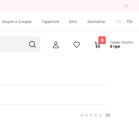
Укр
Рус
Акции и Скидки
Гарантия
Блог
Контакты
0
Сумма покупок:
0 грн
0
Рейтинг:
0
100
% of