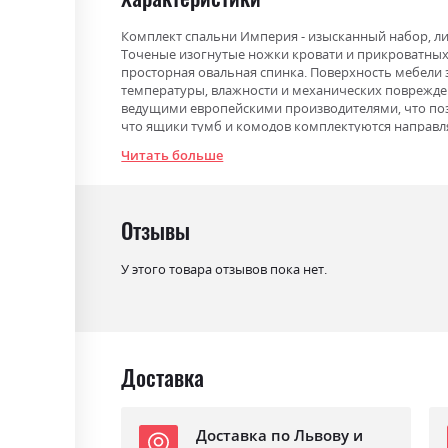
Комплект спальни Империя - изысканный набор, 
Точеные изогнутые ножки кровати и прикроватных
просторная овальная спинка. Поверхность мебел
температуры, влажности и механических поврежде
ведущими европейскими производителями, что позв
что ящики тумб и комодов комплектуются направл
дотягивания.
Читать больше
Фабрика:
Міромарк
Отзывы
Цвет (Фасад):
білий глянець
Цвет (Корпус):
білий глянець
У этого товара отзывов пока нет.
Цвет материала
білий глянець
Стиль
модерн
Материал
лакована ДСП
Доставка
Доставка по Львову и