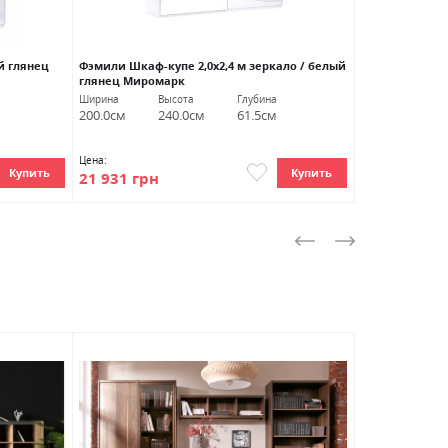
й глянец
Фэмили Шкаф-купе 2,0х2,4 м зеркало / белый
Вива Прикрова
глянец Миромарк
Миромарк
Ширина
Высота
Глубина
Ширина
Вы
200.0см
240.0см
61.5см
55.0см
16
Цена:
Цена:
Купить
Купить
21 931 грн
2 286 грн
АКЦИЯ