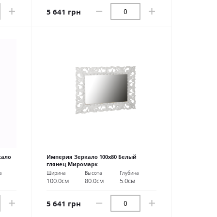
5 641 грн
кало
Империя Зеркало 100х80 Белый
глянец Миромарк
а
Ширина
Высота
Глубина
100.0см
80.0см
5.0см
5 641 грн