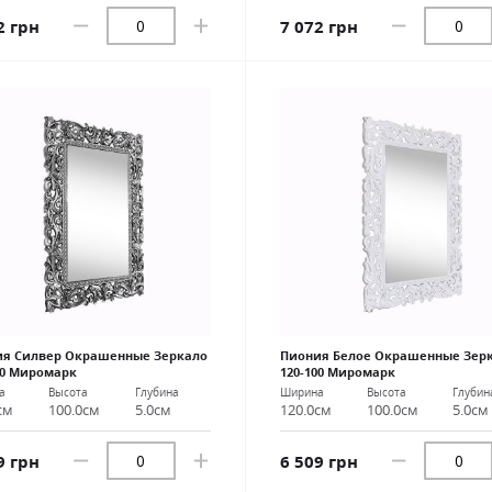
2 грн
7 072 грн
ия Силвер Окрашенные Зеркало
Пиония Белое Окрашенные Зер
00 Миромарк
120-100 Миромарк
а
Высота
Глубина
Ширина
Высота
Глубин
см
100.0см
5.0см
120.0см
100.0см
5.0см
9 грн
6 509 грн