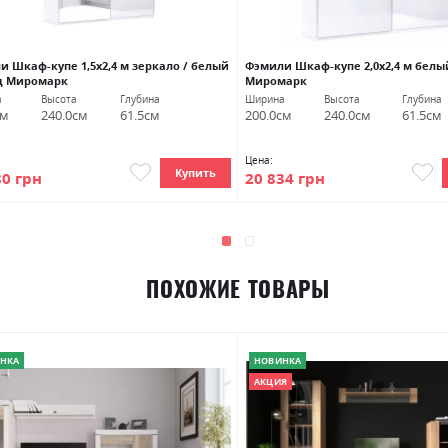
и Шкаф-купе 1,5х2,4 м зеркало / белый
Фэмили Шкаф-купе 2,0х2,4 м белы
ц Миромарк
Миромарк
а
Высота
Глубина
Ширина
Высота
Глубина
см
240.0см
61.5см
200.0см
240.0см
61.5см
Цена:
Купить
80 грн
20 834 грн
ПОХОЖИЕ ТОВАРЫ
НКА
НОВИНКА
АКЦИЯ