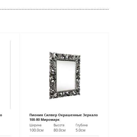
о
Пиония Силвер Окрашенные Зеркало
100-80 Миромарк
Ширина
Высота
Глубина
100.0см
80.0см
5.0см