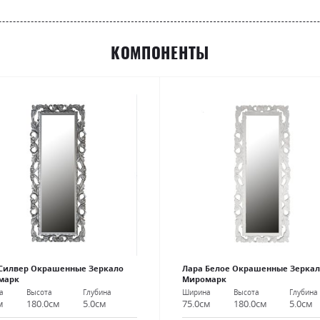
КОМПОНЕНТЫ
 Силвер Окрашенные Зеркало
Лара Белое Окрашенные Зеркал
марк
Миромарк
а
Высота
Глубина
Ширина
Высота
Глубина
м
180.0см
5.0см
75.0см
180.0см
5.0см