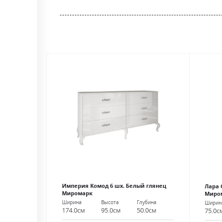
the
beginning
of
the
images
gallery
Империя Комод 6 шх. Белый глянец
Лара
Миромарк
Миро
Ширина
Высота
Глубина
Ширин
174.0см
95.0см
50.0см
75.0с