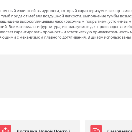
лишенный излишней вычурности, который характеризуется изящными 
 тумб придают мебели воздушной легкости. Выполнение тумбы возмож
и защищена высокоглянцевым лакокрасочным покрытием, устойчивым 
ний. Все материалы и фурнитура, используемые для производства ме
оляет гарантировать прочность и эстетическую привлекательность ме
яющими с механизмом плавного дотягивания. В шкафу использованы 
Доставка Новой Почтой
Самовыво