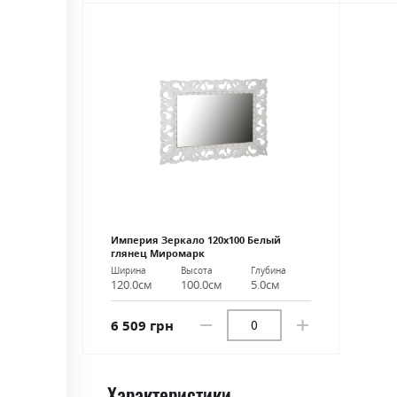
Империя Зеркало 120х100 Белый
глянец Миромарк
Ширина
Высота
Глубина
120.0см
100.0см
5.0см
6 509 грн
Характеристики