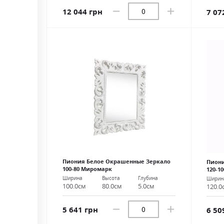
12 044 грн
7 07
Пиония Белое Окрашенные Зеркало
Пион
100-80 Миромарк
120-1
Ширина
Высота
Глубина
Ширин
100.0см
80.0см
5.0см
120.0
5 641 грн
6 50