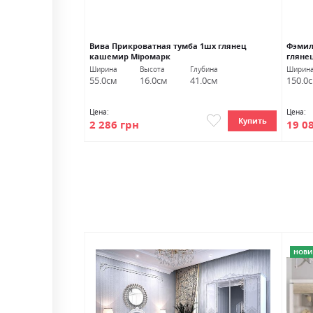
 1шх глянец серый
Вива Прикроватная тумба 1шх глянец
Фэмил
кашемир Міромарк
гляне
лубина
Ширина
Высота
Глубина
Ширин
1.0см
55.0см
16.0см
41.0см
150.0
Цена:
Цена:
Купить
Купить
2 286 грн
19 0
НОВИ