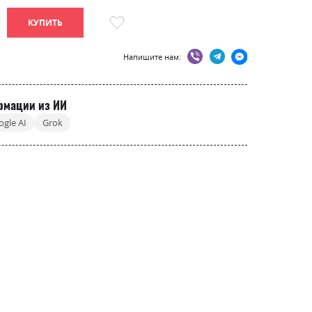
КУПИТЬ
Напишите нам:
рмации из ИИ
ogle AI
Grok