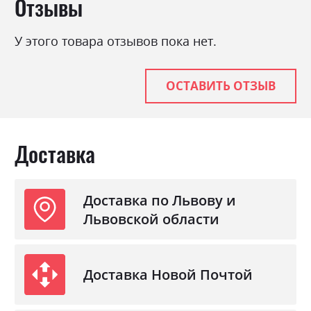
Отзывы
Фабрика:
Міромарк
Цвет (Фасад):
білий глянець
У этого товара отзывов пока нет.
Цвет (Корпус):
білий глянець
Цвет материала
білий глянець
ОСТАВИТЬ ОТЗЫВ
Стиль
модерн
Материал
лакована ДСП
Доставка
Доставка по Львову и
Львовской области
Доставка Новой Почтой