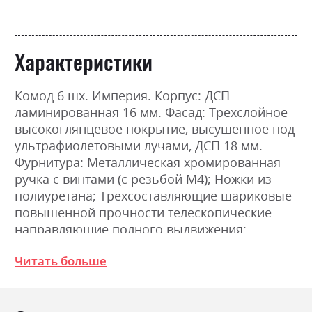
Характеристики
Комод 6 шх. Империя. Корпус: ДСП
ламинированная 16 мм. Фасад: Трехслойное
высокоглянцевое покрытие, высушенное под
ультрафиолетовыми лучами, ДСП 18 мм.
Фурнитура: Металлическая хромированная
ручка с винтами (с резьбой М4); Ножки из
полиуретана; Трехсоставляющие шариковые
повышенной прочности телескопические
направляющие полного выдвижения;
Соединение деталей с помощью
Читать больше
эксцентриковой стяжки (MINIFIX). Ширина
174.0см, Высота 95.0см, Глубина 50.0см.