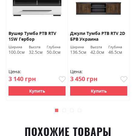
Вушер Тумба РТВ RTV
Джули Тумба РТВ RTV 2D
Д
1SW Гербор
БРВ ​​Украина
Б
Ширина
Высота
Глубина
Ширина
Высота
Глубина
Ш
100.0см
32.5см
50.0см
136.5см
42.0см
46.5см
9
Цена:
Цена:
Ц
3 140 грн
3 450 грн
4
Купить
Купить
ПОХОЖИЕ ТОВАРЫ