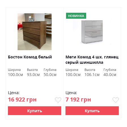
НОВИНКА
/
Бостон Комод белый
Меги Комод 4 шх. глянец
К
серый шиншилла
д
Миромарк
а
Ширина
Высота
Глубина
Ширина
Высота
Глубина
Ш
м
100.0см
93.0см
50.0см
100.0см
106.1см
40.0см
1
Цена:
Цена:
Ц
16 922 грн
7 192 грн
7
Купить
Купить