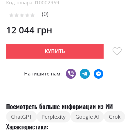
beginning
Код товара: l10002969
of
0
the
Рейтинг:
images
0
100
% of
gallery
12 044 грн
КУПИТЬ
Напишите нам:
Посмотреть больше информации из ИИ
ChatGPT
Perplexity
Google AI
Grok
Характеристики