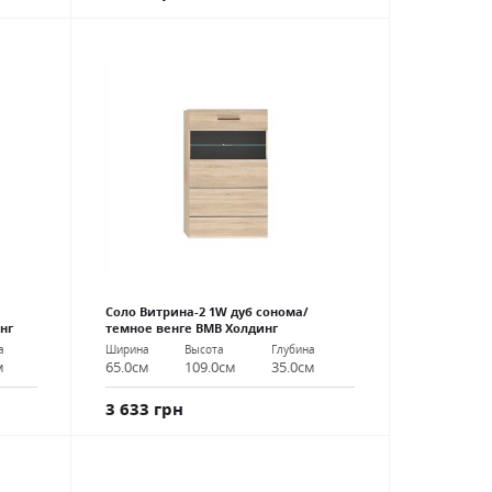
Соло Витрина-2 1W дуб сонома/
нг
темное венге ВМВ Холдинг
а
Ширина
Высота
Глубина
м
65.0см
109.0см
35.0см
3 633 грн