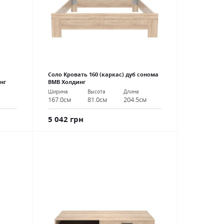
Соло Кровать 160 (каркас) дуб сонома
нг
ВМВ Холдинг
Ширина
Высота
Длина
167.0см
81.0см
204.5см
5 042 грн