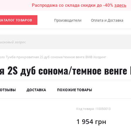
Распродажа со склада скидки до -40%
здесь
КАТАЛОГ ТОВАРОВ
Производители
Оплата и Доставка
исковый запрос
оло Тумба прикроватная 2S дуб сонома/темное венге ВМВ Холдинг
я 2S дуб сонома/темное венге
ОТЗЫВЫ
ДОСТАВКА
ПОХОЖИЕ ТОВАРЫ
Код товара: l10050013
1 954 грн