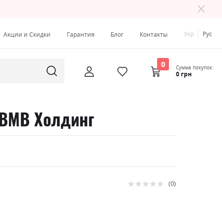
Укр
Рус
Акции и Скидки
Гарантия
Блог
Контакты
0
Сумма покупок:
0 грн
 ВМВ Холдинг
0
Рейтинг:
0
100
% of