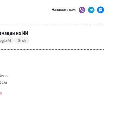
Напишите нам:
рмации из ИИ
ogle AI
Grok
бина:
0см
о