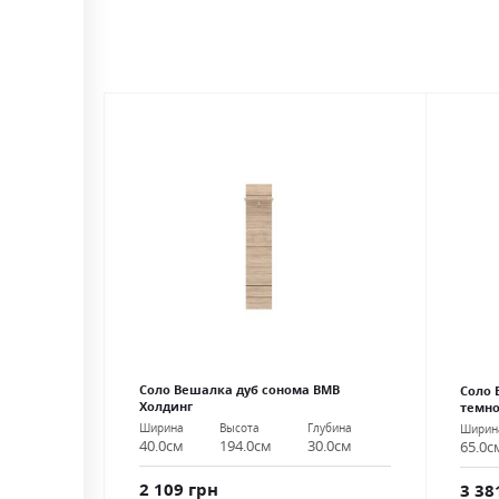
Соло Вешалка дуб сонома ВМВ
Соло 
Холдинг
темно
Ширина
Высота
Глубина
Ширин
40.0см
194.0см
30.0см
65.0с
2 109 грн
3 38