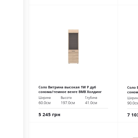
Соло Витрина высокая 1W P дуб
Соло 
сонома/темное венге ВМВ Холдинг
соном
Ширина
Высота
Глубина
Ширин
60.0см
197.0см
41.0см
90.0с
5 245 грн
7 10