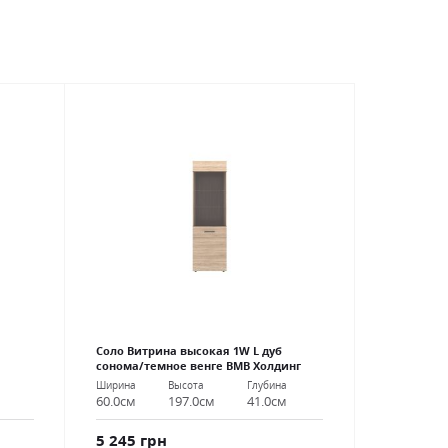
Соло Витрина высокая 1W L дуб
сонома/темное венге ВМВ Холдинг
Ширина
Высота
Глубина
60.0см
197.0см
41.0см
5 245 грн