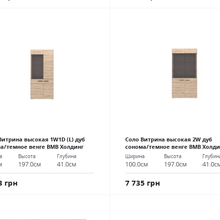
Витрина высокая 1W1D (L) дуб
Соло Витрина высокая 2W дуб
а/темное венге ВМВ Холдинг
сонома/темное венге ВМВ Холди
а
Высота
Глубина
Ширина
Высота
Глубин
м
197.0см
41.0см
100.0см
197.0см
41.0с
3 грн
7 735 грн