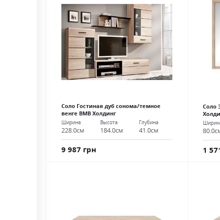
Соло Гостиная дуб сонома/темное
Соло 
венге ВМВ Холдинг
Холди
Ширина
Высота
Глубина
Ширин
228.0см
184.0см
41.0см
80.0с
9 987 грн
1 57