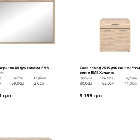
Зеркало 80 дуб сонома ВМВ
Соло Комод 2D1S дуб сонома/те
нг
венге ВМВ Холдинг
а
Высота
Глубина
Ширина
Высота
Глубина
м
59.0см
2.0см
80.0см
82.0см
41.0см
1 грн
3 199 грн