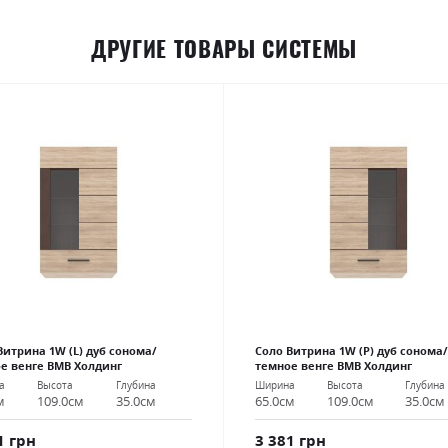
ДРУГИЕ ТОВАРЫ СИСТЕМЫ
Витрина 1W (L) дуб сонома/
Соло Витрина 1W (P) дуб сонома/
е венге ВМВ Холдинг
темное венге ВМВ Холдинг
а
Высота
Глубина
Ширина
Высота
Глубина
м
109.0см
35.0см
65.0см
109.0см
35.0см
1 грн
3 381 грн