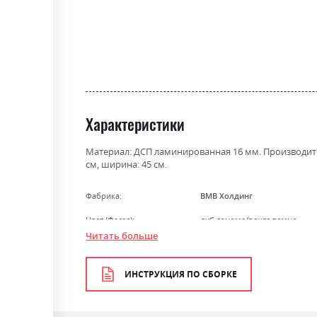
gallery
Характеристики
Материал: ДСП ламинированная 16 мм. Производител
см, ширина: 45 см.
Фабрика:
ВМВ Холдинг
Цвет (Фасад):
дуб сонома/венге темне
Читать больше
Цвет (Корпус):
98
Цвет материала
дуб сонома/венге темне
ИНСТРУКЦИЯ ПО СБОРКЕ
Стиль
мінімалізм, модерн
Материал
ламінована ДСП