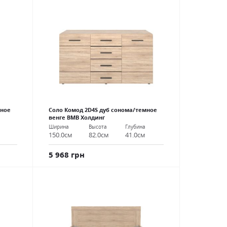
мное
Соло Комод 2D4S дуб сонома/темное
венге ВМВ Холдинг
Ширина
Высота
Глубина
150.0см
82.0см
41.0см
5 968 грн