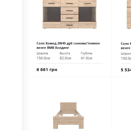
Соло Комод 2W4S дуб сонома/темное
Соло 
венге ВМВ Холдинг
венге
Ширина
Высота
Глубина
Ширин
150.0см
82.0см
41.0см
150.0
6 661 грн
5 53