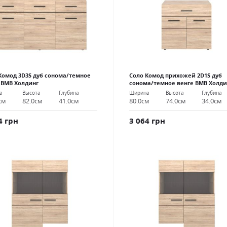
Комод 3D3S дуб сонома/темное
Соло Комод прихожей 2D1S дуб
 ВМВ Холдинг
сонома/темное венге ВМВ Холди
а
Высота
Глубина
Ширина
Высота
Глубина
см
82.0см
41.0см
80.0см
74.0см
34.0см
4 грн
3 064 грн