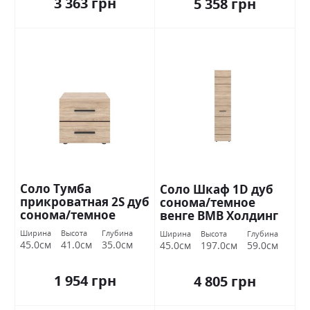
3 363 грн
5 358 грн
Соло Тумба
Соло Шкаф 1D дуб
прикроватная 2S дуб
сонома/темное
сонома/темное
венге ВМВ Холдинг
венге ВМВ Холдинг
Ширина
Высота
Глубина
Ширина
Высота
Глубина
45.0см
41.0см
35.0см
45.0см
197.0см
59.0см
1 954 грн
4 805 грн