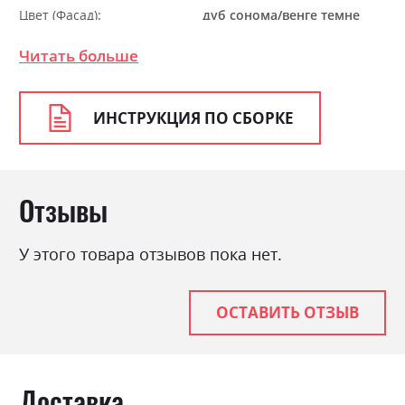
Цвет (Фасад):
дуб сонома/венге темне
Цвет (Корпус):
98
Читать больше
Цвет материала
дуб сонома/венге темне
Стиль
мінімалізм, модерн
ИНСТРУКЦИЯ ПО СБОРКЕ
Материал
ламінована ДСП
Отзывы
У этого товара отзывов пока нет.
ОСТАВИТЬ ОТЗЫВ
Доставка