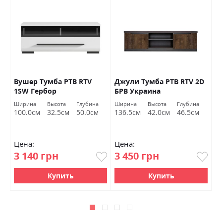
Вушер Тумба РТВ RTV
Джули Тумба РТВ RTV 2D
Д
1SW Гербор
БРВ ​​Украина
Б
Ширина
Высота
Глубина
Ширина
Высота
Глубина
Ш
100.0см
32.5см
50.0см
136.5см
42.0см
46.5см
9
Цена:
Цена:
Ц
3 140 грн
3 450 грн
4
Купить
Купить