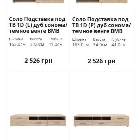
Соло Подставка под
Соло Подставка под
ТВ 1D (L) дуб сонома/
ТВ 1D (P) дуб сонома/
темное венге ВМВ
темное венге ВМВ
Холдинг
Холдинг
Ширина
Высота
Глубина
Ширина
Высота
Глубина
163.0см
34.0см
41.0см
163.0см
34.0см
41.0см
2 526 грн
2 526 грн