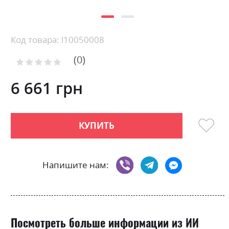
Skip
Код товара: l10050008
to
0
the
Рейтинг:
0
100
beginning
% of
of
6 661 грн
the
images
gallery
КУПИТЬ
Напишите нам:
Посмотреть больше информации из ИИ