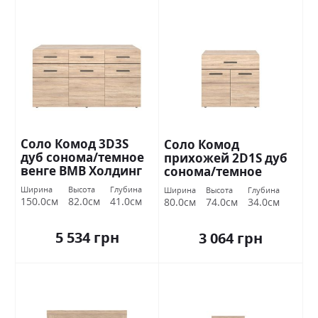
Соло Комод 3D3S
Соло Комод
дуб сонома/темное
прихожей 2D1S дуб
венге ВМВ Холдинг
сонома/темное
венге ВМВ Холдинг
Ширина
Высота
Глубина
Ширина
Высота
Глубина
150.0см
82.0см
41.0см
80.0см
74.0см
34.0см
5 534 грн
3 064 грн