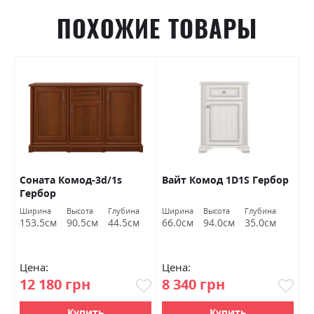
ПОХОЖИЕ ТОВАРЫ
Соната Комод-3d/1s
Вайт Комод 1D1S Гербор
Л
Гербор
к
Б
Ширина
Высота
Глубина
Ширина
Высота
Глубина
Ш
153.5см
90.5см
44.5см
66.0см
94.0см
35.0см
1
Цена:
Цена:
Ц
12 180 грн
8 340 грн
1
Купить
Купить