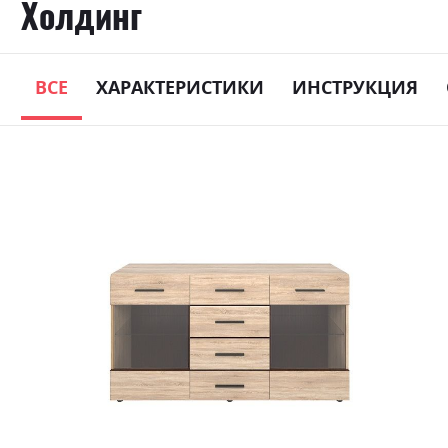
Холдинг
ВСЕ
ХАРАКТЕРИСТИКИ
ИНСТРУКЦИЯ
Skip
to
the
end
of
the
images
gallery