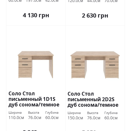
60.0см
197.0см
42.0см
120.0см
44.0см
70.0см
4 130 грн
2 630 грн
Соло Стол
Соло Стол
письменный 1D1S
письменный 2D2S
дуб сонома/темное
дуб сонома/темное
венге ВМВ Холдинг
венге ВМВ Холдинг
Ширина
Высота
Глубина
Ширина
Высота
Глубина
110.0см
76.0см
60.0см
150.0см
76.0см
60.0см