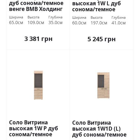
дуб сонома/темное
высокая 1W L дуб
венге ВМВ Холдинг
сонома/темное
венге ВМВ Холдинг
Ширина
Высота
Глубина
Ширина
Высота
Глубина
65.0см
109.0см
35.0см
60.0см
197.0см
41.0см
3 381 грн
5 245 грн
Соло Витрина
Соло Витрина
высокая 1W P дуб
высокая 1W1D (L)
сонома/темное
дуб сонома/темное