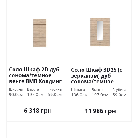
Соло Шкаф 2D дуб
Соло Шкаф 3D2S (с
сонома/темное
зеркалом) дуб
венге ВМВ Холдинг
сонома/темное
венге ВМВ Холдинг
Ширина
Высота
Глубина
Ширина
Высота
Глубина
90.0см
197.0см
59.0см
136.0см
197.0см
59.0см
6 318 грн
11 986 грн