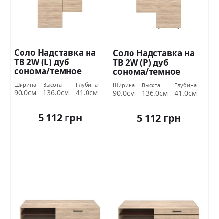
Соло Надставка на
Соло Надставка на
ТВ 2W (L) дуб
ТВ 2W (P) дуб
сонома/темное
сонома/темное
венге ВМВ Холдинг
венге ВМВ Холдинг
Ширина
Высота
Глубина
Ширина
Высота
Глубина
90.0см
136.0см
41.0см
90.0см
136.0см
41.0см
5 112 грн
5 112 грн