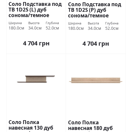
Соло Подставка под
Соло Подставка под
ТВ 1D2S (L) дуб
ТВ 1D2S (Р) дуб
сонома/темное
сонома/темное
венге ВМВ Холдинг
венге ВМВ Холдинг
Ширина
Высота
Глубина
Ширина
Высота
Глубина
180.0см
34.0см
52.0см
180.0см
34.0см
52.0см
4 704 грн
4 704 грн
Соло Полка
Соло Полка
навесная 130 дуб
навесная 180 дуб