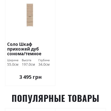
Соло Шкаф
прихожей дуб
сонома/темное
венге ВМВ Холдинг
Ширина
Высота
Глубина
55.0см
197.0см
34.0см
3 495 грн
ПОПУЛЯРНЫЕ ТОВАРЫ