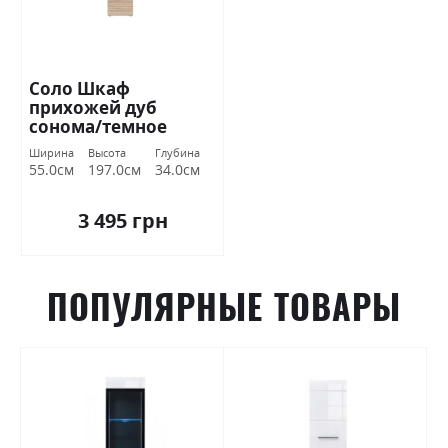
Соло Шкаф
прихожей дуб
сонома/темное
венге ВМВ Холдинг
Ширина
Высота
Глубина
55.0см
197.0см
34.0см
3 495 грн
ПОПУЛЯРНЫЕ ТОВАРЫ