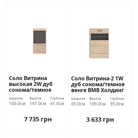
Соло Витрина
Соло Витрина-2 1W
высокая 2W дуб
дуб сонома/темное
сонома/темное
венге ВМВ Холдинг
венге ВМВ Холдинг
Ширина
Высота
Глубина
Ширина
Высота
Глубина
100.0см
197.0см
41.0см
65.0см
109.0см
35.0см
7 735 грн
3 633 грн