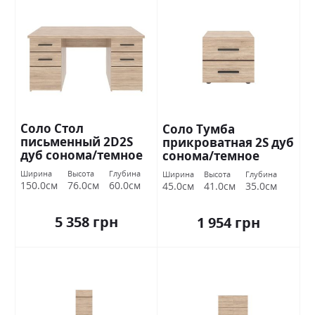
Соло Стол
Соло Тумба
письменный 2D2S
прикроватная 2S дуб
дуб сонома/темное
сонома/темное
венге ВМВ Холдинг
венге ВМВ Холдинг
Ширина
Высота
Глубина
Ширина
Высота
Глубина
150.0см
76.0см
60.0см
45.0см
41.0см
35.0см
5 358 грн
1 954 грн