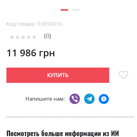
Skip
Код товара: l10050016
to
0
the
Рейтинг:
0
100
beginning
% of
of
11 986 грн
the
images
gallery
КУПИТЬ
Напишите нам:
Посмотреть больше информации из ИИ