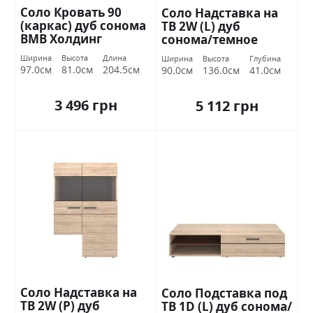
Соло Кровать 90
Соло Надставка на
(каркас) дуб сонома
ТВ 2W (L) дуб
ВМВ Холдинг
сонома/темное
венге ВМВ Холдинг
Ширина
Высота
Длина
Ширина
Высота
Глубина
97.0см
81.0см
204.5см
90.0см
136.0см
41.0см
3 496 грн
5 112 грн
Соло Надставка на
Соло Подставка под
ТВ 2W (P) дуб
ТВ 1D (L) дуб сонома/