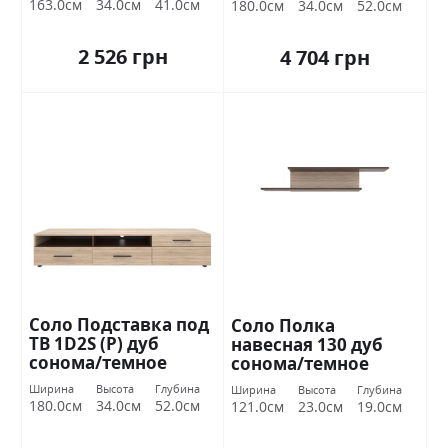
163.0см
34.0см
41.0см
180.0см
34.0см
52.0см
2 526 грн
4 704 грн
Соло Подставка под
Соло Полка
ТВ 1D2S (Р) дуб
навесная 130 дуб
сонома/темное
сонома/темное
венге ВМВ Холдинг
венге ВМВ Холдинг
Ширина
Высота
Глубина
Ширина
Высота
Глубина
180.0см
34.0см
52.0см
121.0см
23.0см
19.0см