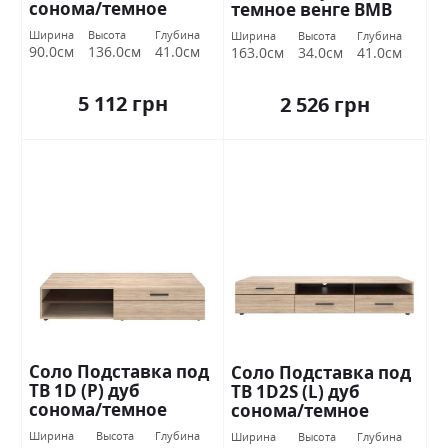
сонома/темное
темное венге ВМВ
венге ВМВ Холдинг
Холдинг
Ширина
Высота
Глубина
Ширина
Высота
Глубина
90.0см
136.0см
41.0см
163.0см
34.0см
41.0см
5 112 грн
2 526 грн
Соло Подставка под
Соло Подставка под
ТВ 1D (P) дуб
ТВ 1D2S (L) дуб
сонома/темное
сонома/темное
венге ВМВ Холдинг
венге ВМВ Холдинг
Ширина
Высота
Глубина
Ширина
Высота
Глубина