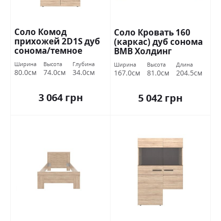
Соло Комод
Соло Кровать 160
прихожей 2D1S дуб
(каркас) дуб сонома
сонома/темное
ВМВ Холдинг
венге ВМВ Холдинг
Ширина
Высота
Глубина
Ширина
Высота
Длина
80.0см
74.0см
34.0см
167.0см
81.0см
204.5см
3 064 грн
5 042 грн