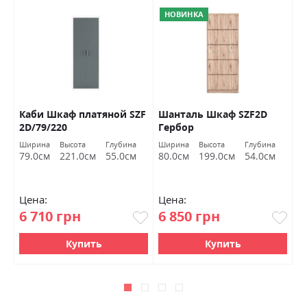
НОВИНКА
Каби Шкаф платяной SZF
Шанталь Шкаф SZF2D
А
рк
2D/79/220
Гербор
у
Б
а
Ширина
Высота
Глубина
Ширина
Высота
Глубина
Ш
м
79.0см
221.0см
55.0см
80.0см
199.0см
54.0см
8
Цена:
Цена:
Ц
6 710 грн
6 850 грн
1
Купить
Купить