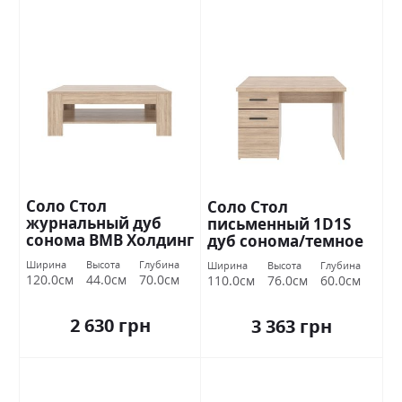
Соло Стол
Соло Стол
журнальный дуб
письменный 1D1S
сонома ВМВ Холдинг
дуб сонома/темное
венге ВМВ Холдинг
Ширина
Высота
Глубина
Ширина
Высота
Глубина
120.0см
44.0см
70.0см
110.0см
76.0см
60.0см
2 630 грн
3 363 грн