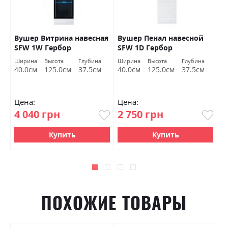
Вушер Витрина навесная
Вушер Пенал навесной
В
SFW 1W Гербор
SFW 1D Гербор
2
а
Ширина
Высота
Глубина
Ширина
Высота
Глубина
Ш
м
40.0см
125.0см
37.5см
40.0см
125.0см
37.5см
9
Цена:
Цена:
Ц
4 040 грн
2 750 грн
7
Купить
Купить
ПОХОЖИЕ ТОВАРЫ