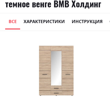
темное венге ВМВ Холдинг
ВСЕ
ХАРАКТЕРИСТИКИ
ИНСТРУКЦИЯ
Skip
to
the
end
of
the
images
gallery