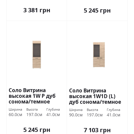
3 381 грн
5 245 грн
Соло Витрина
Соло Витрина
высокая 1W P дуб
высокая 1W1D (L)
сонома/темное
дуб сонома/темное
венге ВМВ Холдинг
венге ВМВ Холдинг
Ширина
Высота
Глубина
Ширина
Высота
Глубина
60.0см
197.0см
41.0см
90.0см
197.0см
41.0см
5 245 грн
7 103 грн