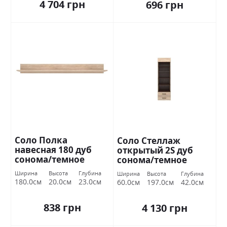
4 704 грн
696 грн
Соло Полка
Соло Стеллаж
навесная 180 дуб
открытый 2S дуб
сонома/темное
сонома/темное
венге ВМВ Холдинг
венге ВМВ Холдинг
Ширина
Высота
Глубина
Ширина
Высота
Глубина
180.0см
20.0см
23.0см
60.0см
197.0см
42.0см
838 грн
4 130 грн