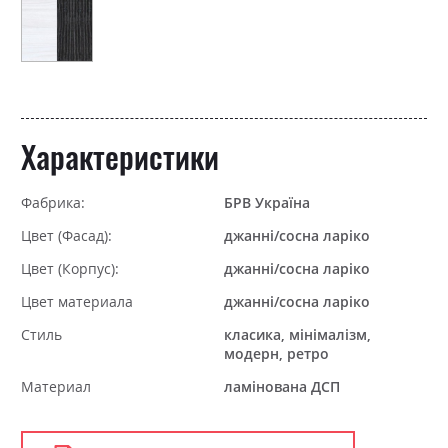
Характеристики
Фабрика:
БРВ Україна
Цвет (Фасад):
джанні/сосна ларіко
Цвет (Корпус):
джанні/сосна ларіко
Цвет материала
джанні/сосна ларіко
Стиль
класика, мінімалізм,
модерн, ретро
Материал
ламінована ДСП