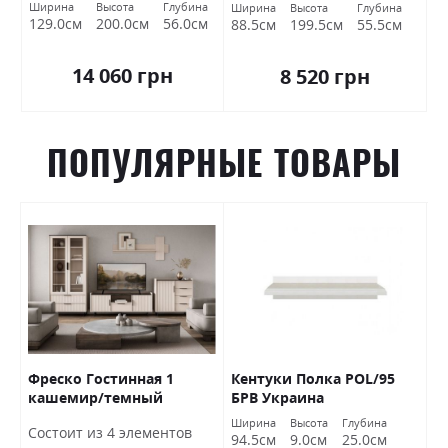
Ширина
Высота
Глубина
Ширина
Высота
Глубина
129.0см
200.0см
56.0см
88.5см
199.5см
55.5см
14 060 грн
8 520 грн
ПОПУЛЯРНЫЕ ТОВАРЫ
Фреско Гостинная 1
Кентуки Полка POL/95
К
кашемир/темный
БРВ Украина
S
мармур БРВ Украина
а
Ширина
Высота
Глубина
Ш
Состоит из 4 элементов
м
94.5см
9.0см
25.0см
9