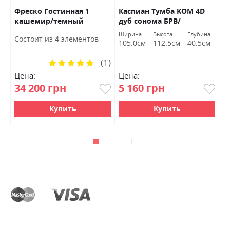
S
Фреско Гостинная 1
Каспиан Тумба KOM 4D
К
кашемир/темный
дуб сонома БРВ/
L
мармур БРВ Украина
кашемир Украина
Ширина
Высота
Глубина
Ш
Состоит из 4 элементов
105.0см
112.5см
40.5см
5
(1)
Рейтинг:
100%
Цена:
Цена:
Ц
34 200 грн
5 160 грн
6
Купить
Купить