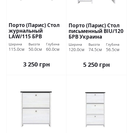
Порто (Парис) Стол
Порто (Парис) Стол
журнальный
письменный BIU/120
LAW/115 БРВ
БРВ Украина
Украина
Ширина
Высота
Глубина
Ширина
Высота
Глубина
115.0см
50.0см
60.0см
120.0см
74.5см
56.5см
3 250 грн
5 250 грн