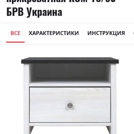
БРВ Украина
ВСЕ
ХАРАКТЕРИСТИКИ
ИНСТРУКЦИЯ
Skip
to
the
end
of
the
images
gallery