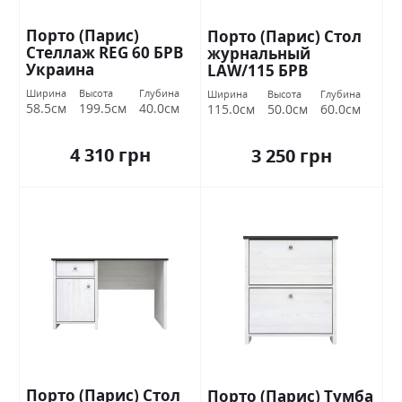
Порто (Парис)
Порто (Парис) Стол
Стеллаж REG 60 БРВ
журнальный
Украина
LAW/115 БРВ
Украина
Ширина
Высота
Глубина
Ширина
Высота
Глубина
58.5см
199.5см
40.0см
115.0см
50.0см
60.0см
4 310 грн
3 250 грн
Порто (Парис) Стол
Порто (Парис) Тумба