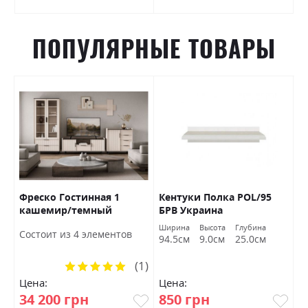
ПОПУЛЯРНЫЕ ТОВАРЫ
Фреско Гостинная 1
Кентуки Полка POL/95
К
кашемир/темный
БРВ Украина
S
мармур БРВ Украина
а
Ширина
Высота
Глубина
Ш
Состоит из 4 элементов
м
94.5см
9.0см
25.0см
9
(1)
Рейтинг:
100%
Цена:
Цена:
Ц
34 200 грн
850 грн
1