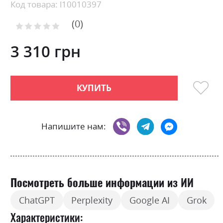
Skip
Код товара: l10010397
to
0
the
Рейтинг:
0
100
beginning
% of
of
3 310 грн
the
images
gallery
КУПИТЬ
Напишите нам:
Посмотреть больше информации из ИИ
ChatGPT
Perplexity
Google AI
Grok
Характеристики