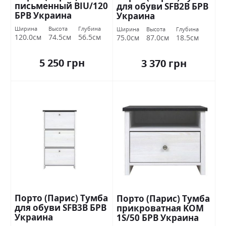
письменный BIU/120
для обуви SFB2В БРВ
БРВ Украина
Украина
Ширина
Высота
Глубина
Ширина
Высота
Глубина
120.0см
74.5см
56.5см
75.0см
87.0см
18.5см
5 250 грн
3 370 грн
Порто (Парис) Тумба
Порто (Парис) Тумба
для обуви SFB3В БРВ
прикроватная KOM
Украина
1S/50 БРВ Украина