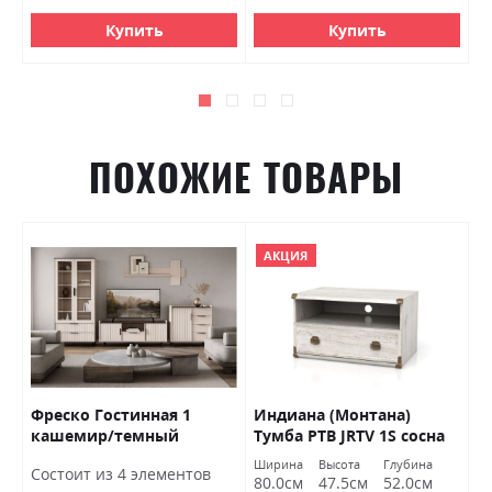
Купить
Купить
ПОХОЖИЕ ТОВАРЫ
АКЦИЯ
Фреско Гостинная 1
Индиана (Монтана)
К
кашемир/темный
Тумба РТВ JRTV 1S сосна
(
мармур БРВ Украина
каньон БРВ Украина
д
Ширина
Высота
Глубина
Ш
Состоит из 4 элементов
У
80.0см
47.5см
52.0см
9