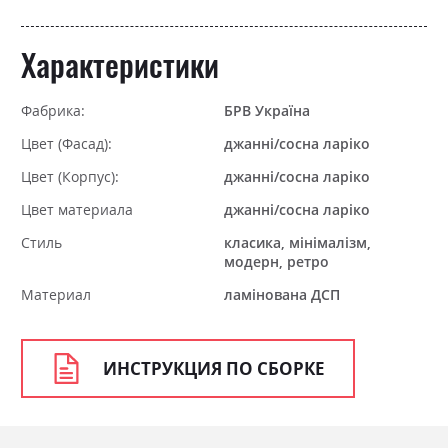
Характеристики
Фабрика:
БРВ Україна
Цвет (Фасад):
джанні/сосна ларіко
Цвет (Корпус):
джанні/сосна ларіко
Цвет материала
джанні/сосна ларіко
Стиль
класика, мінімалізм,
модерн, ретро
Материал
ламінована ДСП
ИНСТРУКЦИЯ ПО СБОРКЕ