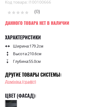
Skip
Код товара: l100100666
to
0
the
Рейтинг:
0
100
beginning
% of
of
ДАННОГО ТОВАРА НЕТ В НАЛИЧИИ
the
images
ХАРАКТЕРИСТИКИ
gallery
Ширина:
179.2см
Высота:
210.6см
Глубина:
55.0см
ДРУГИЕ ТОВАРЫ СИСТЕМЫ:
Домініка (графіт)
ЦВЕТ (ФАСАД):