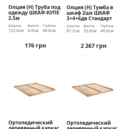
Опция (Н) Труба под
Опция (Н) Тумба в
одежду ШКАФ-КУПЕ
шкаф 2шх ШКАФ
2,5м
3+4+6дв Стандарт
Ширина
Высота
Глубина
Ширина
Высота
Глубина
122.6см
6.0см
49.6см
87.2см
33.6см
49.6см
176 грн
2 267 грн
Ортопедический
Ортопедический
деревянный каркас
деревянный каркас