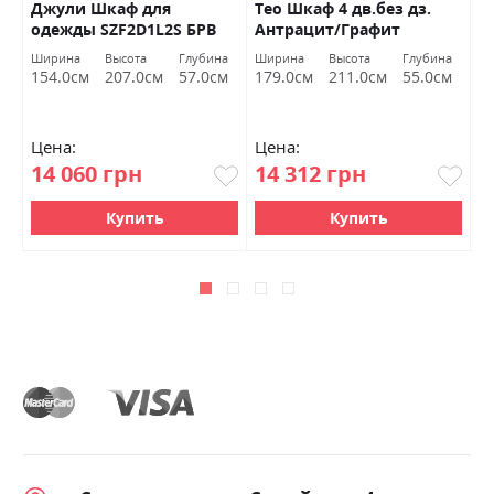
Джули Шкаф для
Тео Шкаф 4 дв.без дз.
Б
одежды SZF2D1L2S БРВ
Антрацит/Графит
В
Украина
Миромарк
а
Ширина
Высота
Глубина
Ширина
Высота
Глубина
Ш
м
154.0см
207.0см
57.0см
179.0см
211.0см
55.0см
9
Цена:
Цена:
Ц
14 060 грн
14 312 грн
6
Купить
Купить