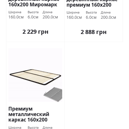
160х200 Миромарк
премиум 160х200
Миромарк
Ширина
Высота
Длина
Ширина
Высота
Длина
160.0см
6.0см
200.0см
160.0см
6.0см
200.0см
2 229 грн
2 888 грн
Премиум
металлический
каркас 160х200
Миромарк
Ширина
Высота
Длина