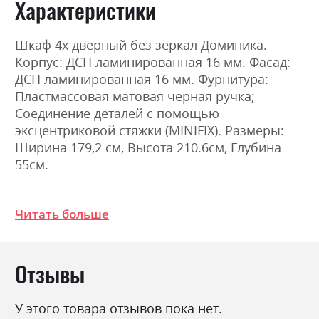
Характеристики
Шкаф 4х дверный без зеркал Доминика.
Корпус: ДСП ламинированная 16 мм. Фасад:
ДСП ламинированная 16 мм. Фурнитура:
Пластмассовая матовая черная ручка;
Соединение деталей с помощью
эксцентриковой стяжки (MINIFIX). Размеры:
Ширина 179,2 см, Высота 210.6см, Глубина
55см.
Фабрика:
Міромарк
Читать больше
Цвет (Фасад):
графіт
Цвет (Корпус):
графіт
Отзывы
Цвет материала
графіт
Стиль
мінімалізм, модерн
У этого товара отзывов пока нет.