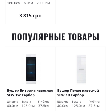
160.0см
6.0см
200.0см
3 815 грн
ПОПУЛЯРНЫЕ ТОВАРЫ
Вушер Витрина навесная
Вушер Пенал навесной
В
SFW 1W Гербор
SFW 1D Гербор
2
а
Ширина
Высота
Глубина
Ширина
Высота
Глубина
Ш
м
40.0см
125.0см
37.5см
40.0см
125.0см
37.5см
9