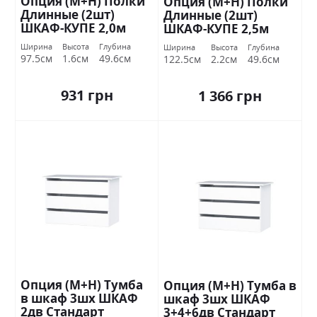
Опция (М+Н) Полки
Опция (М+Н) Полки
Длинные (2шт)
Длинные (2шт)
ШКАФ-КУПЕ 2,0м
ШКАФ-КУПЕ 2,5м
Стандарт
Стандарт
Ширина
Высота
Глубина
Ширина
Высота
Глубина
97.5см
1.6см
49.6см
122.5см
2.2см
49.6см
931 грн
1 366 грн
Опция (М+Н) Тумба
Опция (М+Н) Тумба в
в шкаф 3шх ШКАФ
шкаф 3шх ШКАФ
2дв Стандарт
3+4+6дв Стандарт